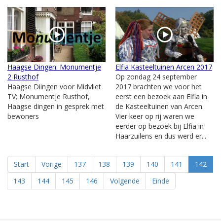
Haagse Dingen: Monumentje
Elfia Kasteeltuinen Arcen 2017
2 Rusthof
Op zondag 24 september
Haagse Diingen voor Midvliet
2017 brachten we voor het
TV; Monumentje Rusthof,
eerst een bezoek aan Elfia in
Haagse dingen in gesprek met
de Kasteeltuinen van Arcen.
bewoners
Vier keer op rij waren we
eerder op bezoek bij Elfia in
Haarzuilens en dus werd er...
Start
Vorige
137
138
139
140
141
142
143
144
145
146
Volgende
Einde