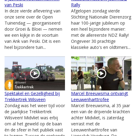
van Peski
Rally
In deze vierde aflevering van
Afgelopen zondag vierde
onze serie over de Open
Stichting Nationale Dierenzorg
Tuinendag — georganiseerd
haar 100-jarige jubileum op
door Groei & Bloei — nemen
een heel bijzondere manier:
we een kijkje in de voortuin
met de allereerste NDZ Rally!
van Ank van Peski. Dit is een
Ongeveer 30 prachtige
heel bijzondere tuin...
klassieke auto's en oldtimers...
Spektakel en Gezelligheid bij
Marcel Breeuwsma ontvangt
Trekkertrek Wilsveen
Leeuwenharttrofee
Zondag was het weer tijd voor
Marcel Breeuwsma, al 35 jaar
de jaarlijkse Trekkertrek
een van de drijvende krachten
Wilsveen! Midvliet was erbij
achter Midvliet, is zaterdag
om al het geweld op de baan
verrast met de
én de sfeer in het publiek vast
Leeuwenharttrofee van
te leggen. Tussen de ronkende
Lionsclub Voorburg. De