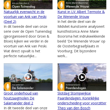
Natuurlijk evenwicht in de
Kunst in LV: Albert Termote &
voortuin van Ank van Peski
De Wenende Vrouw
(Deel 2)
In het derde deel van de
In dit tweede deel van onze
Midvliet-kunstserie analyseert
serie over de Open Tuinendag
kunsthistorica Anne Marie
(georganiseerd door Groei &
Boorsma het indrukwekkende
Bloei) kijken we verder in de
beeld 'De Wenende Vrouw' op
voortuin van Ank van Peski.
de Oosterbegraafplaats in
Wat direct opvalt is het
Voorburg. Dit bijzondere
perfecte natuurlijke...
werk...
Groot onderhoud van
Slotdag Stompwijkse
houtzaagmolen De
Paardendagen: Koninklijke
Salamander deel 2
onderscheiding voor voorzitter
In dit tweede deel van onze
Theo van den Bosch