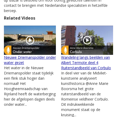
up Bazar is bedoeld om voor oorlog gevluchte talenten in
contact te brengen met Nederlandse specialisten in hetzelfde
beroep.
Related Videos
Nieuwe Driemanspolder onder
Wandeling langs beelden van
water gezet
Albert Termote deel 4
Het water in de Nieuwe
Ruiterstandbeeld van Corbulo
Driemanspolder staat tijdelijk
In deel vier van de Midvliet-
een flink stuk hoger dan
kunstserie analyseert
normaal! Het
kunsthistorica @Anne Marie
Hoogheemraadschap van
Boorsma het grote
Rijnland heeft de waterberging
ruiterstandbeeld van de
hier de afgelopen dagen deels
Romeinse veldheer Corbulo.
onder water...
Dit indrukwekkende
monument staat op de
kruising...