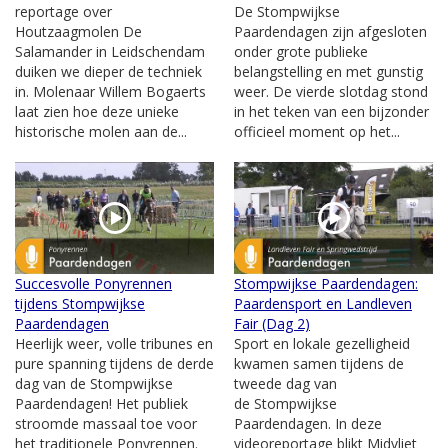
reportage over
De Stompwijkse
Houtzaagmolen De
Paardendagen zijn afgesloten
Salamander in Leidschendam
onder grote publieke
duiken we dieper de techniek
belangstelling en met gunstig
in. Molenaar Willem Bogaerts
weer. De vierde slotdag stond
laat zien hoe deze unieke
in het teken van een bijzonder
historische molen aan de...
officieel moment op het...
Succesvolle Ponyrennen
Stompwijkse Paardendagen:
tijdens Stompwijkse
Paardensport en Landleven
Paardendagen
Fair (Dag 2)
Heerlijk weer, volle tribunes en
Sport en lokale gezelligheid
pure spanning tijdens de derde
kwamen samen tijdens de
dag van de Stompwijkse
tweede dag van
Paardendagen! Het publiek
de Stompwijkse
stroomde massaal toe voor
Paardendagen. In deze
het traditionele Ponyrennen.
videoreportage blikt Midvliet