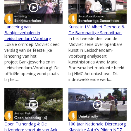
Lancering van
Kunst in LV: Albert Termote &
Bankjesverhalen in
De Barmhartige Samaritaan
Leidschendam-Voorburg
In het tweede deel van de
Lokale omroep Midvliet deed
Midvliet-serie over openbare
verslag van de feestelijke
kunst in Leidschendam-
lancering van het
Voorburg analyseert
project Bankjesverhalen in
kunsthistorica Anne Marie
Leidschendam-Voorburg! De
Boorsma het markante beeld
officiële opening vond plaats
bij HMC Antoniushove. Dit
bij het...
indrukwekkende werk...
Open Tuinendag 4: De
100 Jaar Nationale Dierenzorg:
bijzondere voortuin van Ank
Klassieke Auto's Rijden NDZ