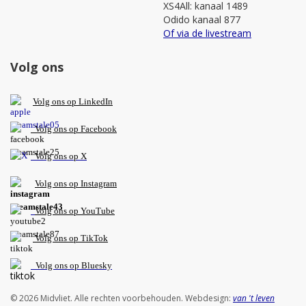
XS4All: kanaal 1489
Odido kanaal 877
Of via de livestream
Volg ons
V
olg ons op L
inkedIn
Volg ons op Facebook
Volg ons op X
Volg ons op Instagram
Volg
ons op
YouTube
Volg ons op TikTok
Volg ons op Bluesky
© 2026 Midvliet. Alle rechten voorbehouden. Webdesign:
van 't leven