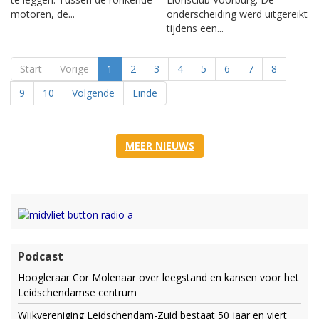
motoren, de...
onderscheiding werd uitgereikt
tijdens een...
Start
Vorige
1
2
3
4
5
6
7
8
9
10
Volgende
Einde
MEER NIEUWS
Podcast
Hoogleraar Cor Molenaar over leegstand en kansen voor het
Leidschendamse centrum
Wijkvereniging Leidschendam-Zuid bestaat 50 jaar en viert