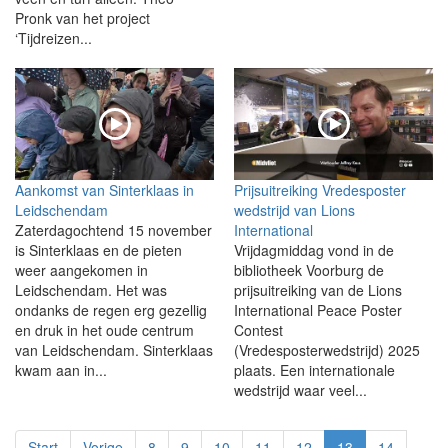
Pronk van het project
‘Tijdreizen...
Aankomst van Sinterklaas in
Prijsuitreiking Vredesposter
Leidschendam
wedstrijd van Lions
Zaterdagochtend 15 november
International
is Sinterklaas en de pieten
Vrijdagmiddag vond in de
weer aangekomen in
bibliotheek Voorburg de
Leidschendam. Het was
prijsuitreiking van de Lions
ondanks de regen erg gezellig
International Peace Poster
en druk in het oude centrum
Contest
van Leidschendam. Sinterklaas
(Vredesposterwedstrijd) 2025
kwam aan in...
plaats. Een internationale
wedstrijd waar veel...
Start
Vorige
8
9
10
11
12
13
14