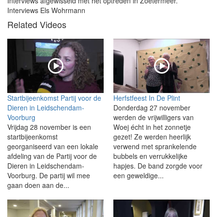
Interviews afgewisseld met het optreden in Zoetermeer.
Interviews Els Wohrmann
Related Videos
Startbijeenkomst Partij voor de
Herfstfeest In De Plint
Dieren in Leidschendam-
Donderdag 27 november
Voorburg
werden de vrijwilligers van
Vrijdag 28 november is een
Woej écht in het zonnetje
startbijeenkomst
gezet! Ze werden heerlijk
georganiseerd van een lokale
verwend met sprankelende
afdeling van de Partij voor de
bubbels en verrukkelijke
Dieren in Leidschendam-
hapjes. De band zorgde voor
Voorburg. De partij wil mee
een geweldige...
gaan doen aan de...