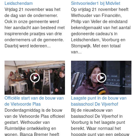
Leidschendam
Sintvoorieder1 bij Midvliet
Vrijdag 21 november was het
Op vrijdag 21 november heeft
de dag van de ondernemer.
Wethouder van Financiën,
Ook in onze gemeente werd
Philip van Veller de eindstand
hier aandacht aan besteed met
bekendgemaakt van het aantal
inspirerende praatjes van drie
gedoneerde cadeau's in
ondernemers uit de gemeente.
Leidschendam, Voorburg en
Daarbij werd iedereen...
Stompwijk. Met een totaal
van...
Officiële start van de bouw van
Laagste punt in de bouw van
de Vietvoorde Plas
basisschool De Vijverhof
Donderdagmiddag is de bouw
Bij de nieuwbouw van
van de Vietvoorde Plas officieel
basisschool De Vijverhof in
gestart. Wethouder van
Voorburg is het laagste punt
Ruimtelijke ontwikkeling en
bereikt. Waar normaal het
wonen, Bianca Bremer heeft
hoogste punt van een gebouw