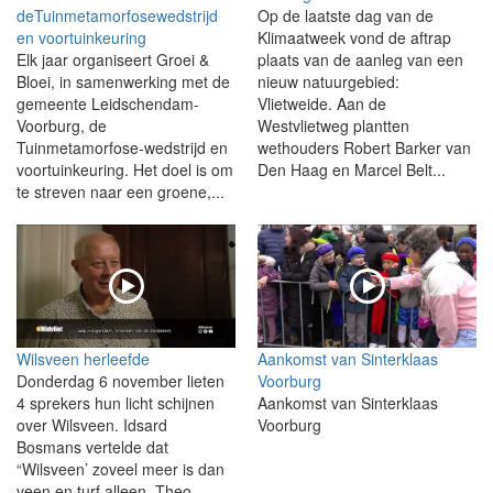
deTuinmetamorfosewedstrijd
Op de laatste dag van de
en voortuinkeuring
Klimaatweek vond de aftrap
Elk jaar organiseert Groei &
plaats van de aanleg van een
Bloei, in samenwerking met de
nieuw natuurgebied:
gemeente Leidschendam-
Vlietweide. Aan de
Voorburg, de
Westvlietweg plantten
Tuinmetamorfose-wedstrijd en
wethouders Robert Barker van
voortuinkeuring. Het doel is om
Den Haag en Marcel Belt...
te streven naar een groene,...
Wilsveen herleefde
Aankomst van Sinterklaas
Donderdag 6 november lieten
Voorburg
4 sprekers hun licht schijnen
Aankomst van Sinterklaas
over Wilsveen. Idsard
Voorburg
Bosmans vertelde dat
“Wilsveen’ zoveel meer is dan
veen en turf alleen. Theo