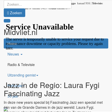
Radio:
107.2 FM |
DAB+:
kanaal 5C (DAB lokaal 33) |
Ziggo
kanaal 916 |
Televisie:
Ziggo
kanaal 41 /
KPN
kanaal 1489 /
Odido
kanaal 877
Zoeken
Midvliet.nl
×
Home
Nieuws
Radio & Televisie
Uitzending gemist
Jazz in de Regio: Laura Fygi
Podcasts
Fascinating Jazz
35 jaar
In deze new years special bij Fascinating Jazz een special met
één van de Grande Dames in de jazz wereld: Laura Fygi.