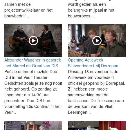
samen met de
wordt gezien als een
projectontwikkelaar en het
belangrijke mijlpaal in het
bouwbedrijf...
bouwproces,...
Alexander Wagener in gesprek
Opening Actieweek
met Marcel de Graaf van DIS
Sintvoorieder1 bij Dorrepaal
Poëzie ontmoet muziek: Duo
Dinsdag 18 november is de
DIS in het Veur Theater
Actieweek Sintvoorieder1
Gedichten zoals je ze nog nooit
officieel geopend bij Dorrepaal.
hebt gehoord. Op zondag 23
Zij hebben een mooie
november om 14:30 uur
samenwerking met de
presenteert Duo DIS hun
basisschool De Telescoop aan
voorstelling 'Dis Continu' in het
de overkant van de Vliet.
Veur...
Leerlingen...