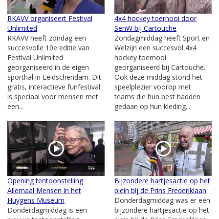
RKAVV organiseert Festival
4x4 hockey toernooi door
Unlimited
SenW bij Cartouche
RKAVV heeft zondag een
Zondagmiddag heeft Sport en
succesvolle 10e editie van
Welzijn een succesvol 4x4
Festival Unlimited
hockey toernooi
georganiseerd in de eigen
georganiseerd bij Cartouche.
sporthal in Leidschendam. Dit
Ook deze middag stond het
gratis, interactieve funfestival
speelplezier voorop met
is speciaal voor mensen met
teams die hun best hadden
een...
gedaan op hun kleding...
Opening tentoonstelling
Bijzondere hartjesactie op het
Allemaal Mensen in het
plein bij de Prins Frederiklaan
Huygens Museum
Donderdagmiddag was er een
Donderdagmiddag is een
bijzondere hartjesactie op het