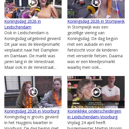
Koningsdag 2026 in
Koningsdag 2026 in Stompwijk
Leidschendam
In Stompwijk was een
Ook in Leidschendam is
gezellige viering van
Koningsdag uitgebreid gevierd.
Koningsdag. De dag begon
Dit jaar was de kleedjesmarkt
met een aubade en een
verplaatst naar het Damplein
fietstocht voor de kinderen
en Damlaan. De markt was
met versierde fietsen. Daarna
jaren lang in de Venestraat.
was er een kleedjesmarkt
Maar ook in de Venestraat...
waarbij men ook...
Koningsdag 2026 in Voorburg
Koninklijke onderscheidingen
Koningsdag is groots gevierd
in Leidschendam-Voorburg
in het Huygens kwartier in
Vrijdag 24 april heeft
Voorburg. De dag begon met
burgemeester Martijn Vroom