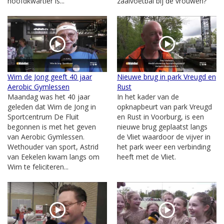
hoofdkwartier is...
zaalvoetbal bij de vrouwen?
Wim de Jong geeft 40 jaar
Nieuwe brug in park Vreugd en
Aerobic Gymlessen
Rust
Maandag was het 40 jaar
In het kader van de
geleden dat Wim de Jong in
opknapbeurt van park Vreugd
Sportcentrum De Fluit
en Rust in Voorburg, is een
begonnen is met het geven
nieuwe brug geplaatst langs
van Aerobic Gymlessen.
de Vliet waardoor de vijver in
Wethouder van sport, Astrid
het park weer een verbinding
van Eekelen kwam langs om
heeft met de Vliet.
Wim te feliciteren...