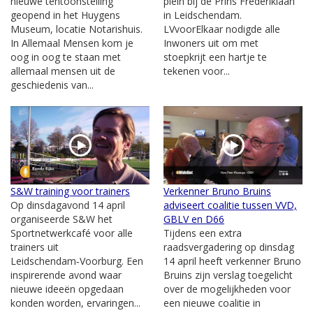
nieuwe tentoonstelling
plein bij de Prins Frederiklaan
geopend in het Huygens
in Leidschendam.
Museum, locatie Notarishuis.
LVvoorElkaar nodigde alle
In Allemaal Mensen kom je
Inwoners uit om met
oog in oog te staan met
stoepkrijt een hartje te
allemaal mensen uit de
tekenen voor...
geschiedenis van...
S&W training voor trainers
Verkenner Bruno Bruins
Op dinsdagavond 14 april
adviseert coalitie tussen VVD,
organiseerde S&W het
GBLV en D66
Sportnetwerkcafé voor alle
Tijdens een extra
trainers uit
raadsvergadering op dinsdag
Leidschendam‑Voorburg. Een
14 april heeft verkenner Bruno
inspirerende avond waar
Bruins zijn verslag toegelicht
nieuwe ideeën opgedaan
over de mogelijkheden voor
konden worden, ervaringen...
een nieuwe coalitie in