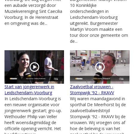
een aubade verzorgd door
10 Koninklijke
Muziekvereniging Sint Caecilia
onderscheidingen in
Voorburg. In de Herenstraat
Leidschendam-Voorburg
en omgeving was de...
uitgereikt. Burgemeester
Martijn Vroom maakte een
tour door onze gemeente om
de...
Start van jongerenwerk in
Zaalvoetbal vrouwen -
Leidschendam-Voorburg
Stompwijk '92 - RKAVV
In Leidschendam-Voorburg is
Wij waren maandagavond in
een nieuwe organisatie voor
sporthal De Meerhorst bij de
jongerenwerk gestart; gro-up.
zaalvoetbalwedstrijd
Wethouder Philip van Veller
Stompwijk '92 - RKAVV bij de
heeft woensdagmiddag de
vrouwen. Wij vroegen ons af
officiële opening verricht. Het
hoe de beleving is van het