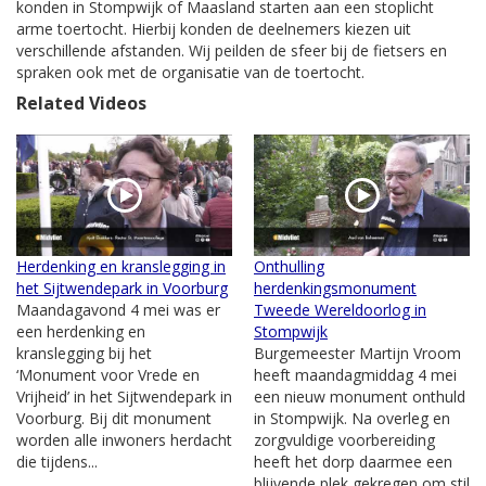
konden in Stompwijk of Maasland starten aan een stoplicht
arme toertocht. Hierbij konden de deelnemers kiezen uit
verschillende afstanden. Wij peilden de sfeer bij de fietsers en
spraken ook met de organisatie van de toertocht.
Related Videos
Herdenking en kranslegging in
Onthulling
het Sijtwendepark in Voorburg
herdenkingsmonument
Maandagavond 4 mei was er
Tweede Wereldoorlog in
een herdenking en
Stompwijk
kranslegging bij het
Burgemeester Martijn Vroom
‘Monument voor Vrede en
heeft maandagmiddag 4 mei
Vrijheid’ in het Sijtwendepark in
een nieuw monument onthuld
Voorburg. Bij dit monument
in Stompwijk. Na overleg en
worden alle inwoners herdacht
zorgvuldige voorbereiding
die tijdens...
heeft het dorp daarmee een
blijvende plek gekregen om stil