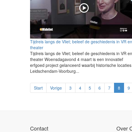
Tijdreis langs de Vliet; beleef de geschiedenis in VR e
theater
Tijdreis langs de Vliet; beleef de geschiedenis in VR e
theater Woensdagavond 4 maart is een innovatief
erfgoed project gelanceerd waarbij historische locaties
Leidschendam-Voorburg...
Start
Vorige
3
4
5
6
7
8
9
Contact
Over 