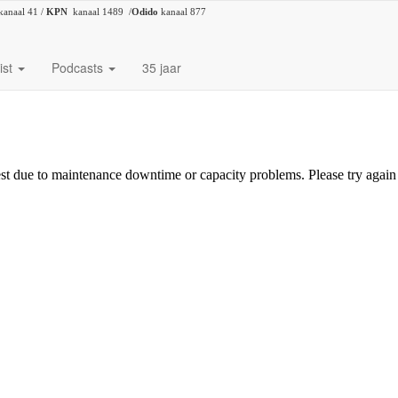
kanaal 41 /
KPN
kanaal 1489 /
Odido
kanaal 877
ist
Podcasts
35 jaar