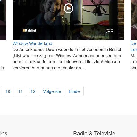
n
Window Wanderland
De 
De Amerikaanse Dawn woonde in het verleden in Bristol
Le
n
(UK) waar ze zag hoe Window Wanderland mensen hun
Maa
buurt en elkaar in een heel nieuw licht liet zien! Mensen
Lei
 in
versieren hun ramen met papier en...
spr
10
11
12
Volgende
Einde
Ons
Radio & Televisie