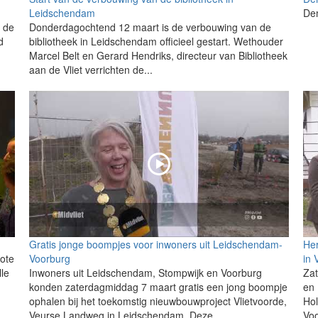
Leidschendam
Dem
s de
Donderdagochtend 12 maart is de verbouwing van de
d
bibliotheek in Leidschendam officieel gestart. Wethouder
Marcel Belt en Gerard Hendriks, directeur van Bibliotheek
aan de Vliet verrichten de...
Gratis jonge boompjes voor inwoners uit Leidschendam-
Her
ote
Voorburg
in 
le
Inwoners uit Leidschendam, Stompwijk en Voorburg
Za
konden zaterdagmiddag 7 maart gratis een jong boompje
en 
ophalen bij het toekomstig nieuwbouwproject Vlietvoorde,
Hol
Veurse Landweg in Leidschendam. Deze...
Voo