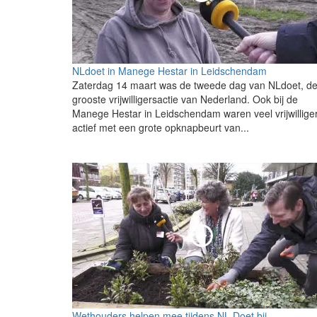
NLdoet in Manege Hestar in Leidschendam
Zaterdag 14 maart was de tweede dag van NLdoet, d
grooste vrijwilligersactie van Nederland. Ook bij de
Manege Hestar in Leidschendam waren veel vrijwillige
actief met een grote opknapbeurt van...
Wethouders helpen mee tijdens NL Doet bij