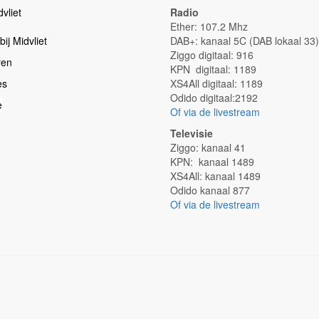
vliet
Radio
Ether: 107.2 Mhz
ij Midvliet
DAB+: kanaal 5C (DAB lokaal 33)
Ziggo digitaal: 916
ren
KPN digitaal: 1189
es
XS4All digitaal: 1189
Odido digitaal:2192
e
Of via de livestream
Televisie
Ziggo: kanaal 41
KPN: kanaal 1489
XS4All: kanaal 1489
Odido kanaal 877
Of via de livestream