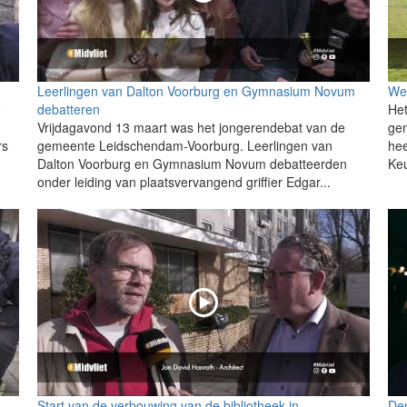
Leerlingen van Dalton Voorburg en Gymnasium Novum
Wet
e
debatteren
Het
Vrijdagavond 13 maart was het jongerendebat van de
ge
rs
gemeente Leidschendam-Voorburg. Leerlingen van
hee
Dalton Voorburg en Gymnasium Novum debatteerden
Keu
onder leiding van plaatsvervangend griffier Edgar...
Start van de verbouwing van de bibliotheek in
Dem