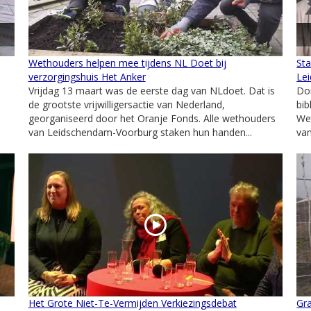
Wethouders helpen mee tijdens NL Doet bij
Sta
verzorgingshuis Het Anker
Le
Vrijdag 13 maart was de eerste dag van NLdoet. Dat is
Do
de grootste vrijwilligersactie van Nederland,
bib
georganiseerd door het Oranje Fonds. Alle wethouders
Wet
van Leidschendam-Voorburg staken hun handen...
van
Het Grote Niet-Te-Vermijden Verkiezingsdebat
Gra