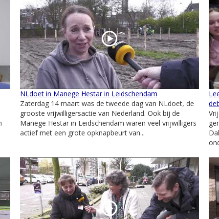
NLdoet in Manege Hestar in Leidschendam
Le
Zaterdag 14 maart was de tweede dag van NLdoet, de
de
grooste vrijwilligersactie van Nederland. Ook bij de
Vr
n
Manege Hestar in Leidschendam waren veel vrijwilligers
ge
actief met een grote opknapbeurt van...
Da
ond