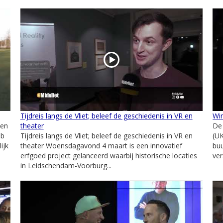
Tijdreis langs de Vliet; beleef de geschiedenis in VR en
Wi
len
theater
De 
ub
Tijdreis langs de Vliet; beleef de geschiedenis in VR en
(U
ijk
theater Woensdagavond 4 maart is een innovatief
buu
erfgoed project gelanceerd waarbij historische locaties
ver
in Leidschendam-Voorburg...