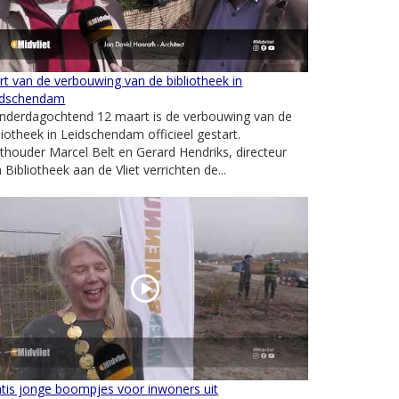
rt van de verbouwing van de bibliotheek in
idschendam
nderdagochtend 12 maart is de verbouwing van de
liotheek in Leidschendam officieel gestart.
houder Marcel Belt en Gerard Hendriks, directeur
 Bibliotheek aan de Vliet verrichten de...
tis jonge boompjes voor inwoners uit