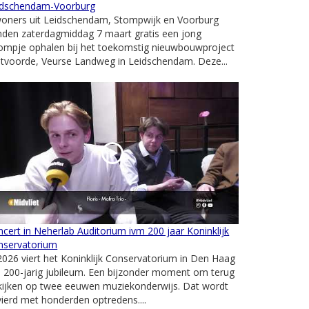
idschendam-Voorburg
woners uit Leidschendam, Stompwijk en Voorburg
nden zaterdagmiddag 7 maart gratis een jong
ompje ophalen bij het toekomstig nieuwbouwproject
etvoorde, Veurse Landweg in Leidschendam. Deze...
cert in Neherlab Auditorium ivm 200 jaar Koninklijk
nservatorium
2026 viert het Koninklijk Conservatorium in Den Haag
n 200-jarig jubileum. Een bijzonder moment om terug
kijken op twee eeuwen muziekonderwijs. Dat wordt
ierd met honderden optredens....