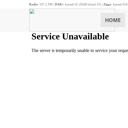
Radio:
107.2 FM |
DAB+:
kanaal 5C (DAB lokaal 33) |
Ziggo
kanaal 916
HOME
ZOEKEN