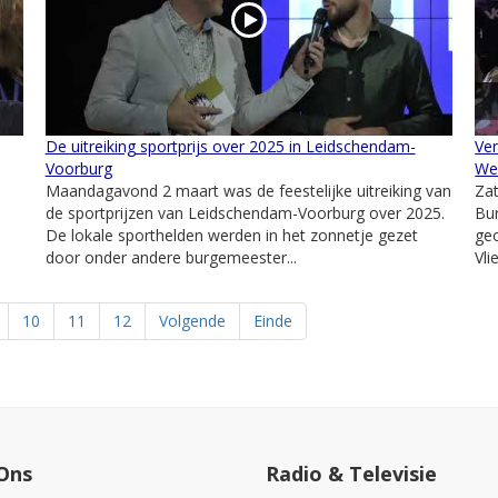
De uitreiking sportprijs over 2025 in Leidschendam-
Ver
Voorburg
We
Maandagavond 2 maart was de feestelijke uitreiking van
Zat
de sportprijzen van Leidschendam-Voorburg over 2025.
Bur
De lokale sporthelden werden in het zonnetje gezet
geo
door onder andere burgemeester...
Vli
10
11
12
Volgende
Einde
Ons
Radio & Televisie