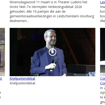
Woensdagavond 11 maart is in Theater Ludens het
Le
Grote Niet-Te-Vermijden Verkiezingsdebat 2026
In
gehouden. Alle 10 partijen die aan de
ko
gemeenteraadsverkiezingen in Leidschendam-Voorburg
bo
deelnemen...
Vli
st
Knelpuntendebat
Con
Knelpuntendebat
Co
In 
e
zij
n
te 
gev