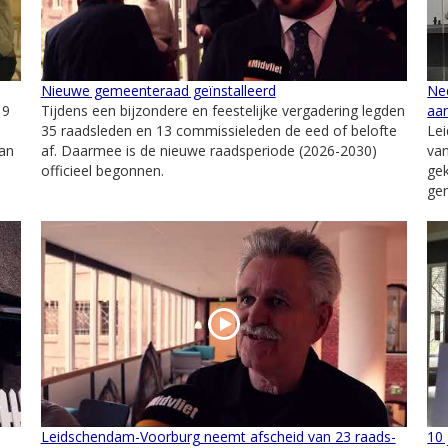
Nieuwe gemeenteraad geïnstalleerd
Ned
 9
Tijdens een bijzondere en feestelijke vergadering legden
aa
35 raadsleden en 13 commissieleden de eed of belofte
Le
van
af. Daarmee is de nieuwe raadsperiode (2026-2030)
va
officieel begonnen.
gek
gem
Leidschendam-Voorburg neemt afscheid van 23 raads-
10 