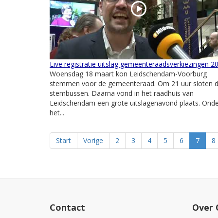
Live registratie uitslag gemeenteraadsverkiezingen 2
Woensdag 18 maart kon Leidschendam-Voorburg
stemmen voor de gemeenteraad. Om 21 uur sloten 
stembussen. Daarna vond in het raadhuis van
Leidschendam een grote uitslagenavond plaats. Ond
het...
Start
Vorige
2
3
4
5
6
7
8
Contact
Over 