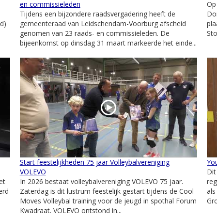
en commissieleden
Op
Tijdens een bijzondere raadsvergadering heeft de
Dor
d)
gemeenteraad van Leidschendam-Voorburg afscheid
pla
genomen van 23 raads- en commissieleden. De
St
bijeenkomst op dinsdag 31 maart markeerde het einde...
Start feestelijkheden 75 jaar Volleybalvereniging
You
VOLEVO
Dit
et
In 2026 bestaat volleybalvereniging VOLEVO 75 jaar.
reg
erd
Zaterdag is dit lustrum feestelijk gestart tijdens de Cool
als
Moves Volleybal training voor de jeugd in spothal Forum
Gro
Kwadraat. VOLEVO ontstond in...