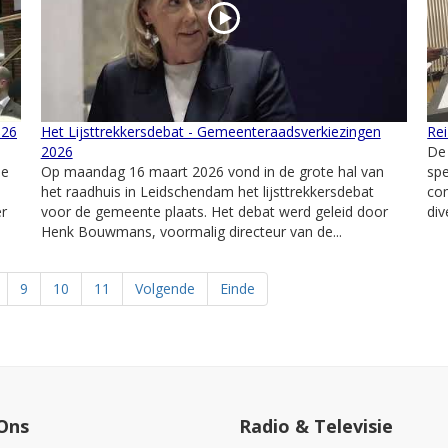
026
Het Lijsttrekkersdebat - Gemeenteraadsverkiezingen
Re
2026
De 
de
Op maandag 16 maart 2026 vond in de grote hal van
spe
het raadhuis in Leidschendam het lijsttrekkersdebat
co
er
voor de gemeente plaats. Het debat werd geleid door
di
Henk Bouwmans, voormalig directeur van de...
9
10
11
Volgende
Einde
Ons
Radio & Televisie