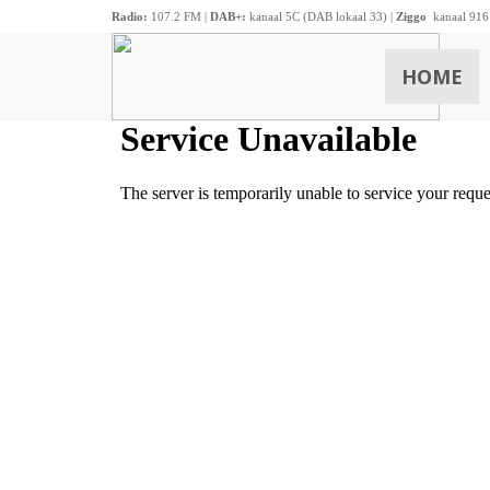
Radio:
107.2 FM |
DAB+:
kanaal 5C (DAB lokaal 33) |
Ziggo
kanaal 916
HOME
ZOEKEN