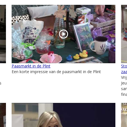
Paasmarkt in de Plint
St
Een korte impressie van de paasmarkt in de Plint
zaa
Vri
s
Jeu
sa
fin