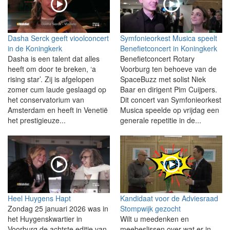
Dasha Serck geeft vioolconcert
Symfonieorkest Musica speelt
in de Koningkerk
Benefietconcert in Koningkerk
Dasha is een talent dat alles
Benefietconcert Rotary
heeft om door te breken, ‘a
Voorburg ten behoeve van de
rising star’. Zij is afgelopen
SpaceBuzz met solist Niek
zomer cum laude geslaagd op
Baar en dirigent Pim Cuijpers.
het conservatorium van
Dit concert van Symfonieorkest
Amsterdam en heeft in Venetië
Musica speelde op vrijdag een
het prestigieuze...
generale repetitie in de...
Heel Huygens Hapt
Kandidaat voor de Adviesraad
Zondag 25 januari 2026 was in
Stompwijk gezocht
het Huygenskwartier in
Wilt u meedenken en
Voorburg de achtste editie van
meebeslissen over wat er in