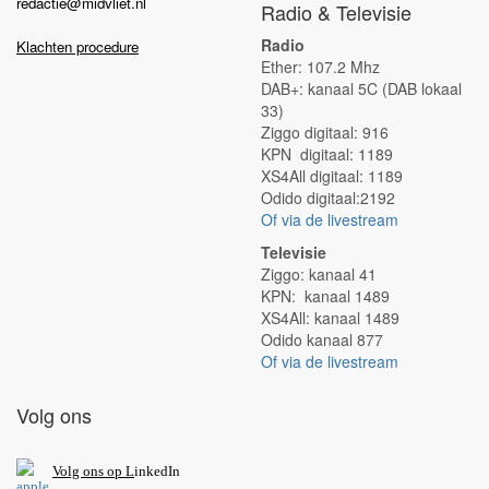
redactie@midvliet.nl
Radio & Televisie
Radio
Klachten procedure
Ether: 107.2 Mhz
DAB+: kanaal 5C (DAB lokaal
33)
Ziggo digitaal: 916
KPN digitaal: 1189
XS4All digitaal: 1189
Odido digitaal:2192
Of via de livestream
Televisie
Ziggo: kanaal 41
KPN: kanaal 1489
XS4All: kanaal 1489
Odido kanaal 877
Of via de livestream
Volg ons
V
olg ons op L
inkedIn