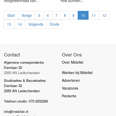
hoogheemraad van...
Hoe kunnen...
Start
Vorige
5
6
7
8
9
10
11
12
13
14
Volgende
Einde
Contact
Over Ons
Over Midvliet
Algemene correspondentie
Damlaan 32
Werken bij Midvliet
2265 AN Leidschendam
Adverteren
Studioadres & Bezoekadres
Damlaan 32
Vacatures
2265 AN Leidschendam
Redactie
Telefoon studio: 070-3202266
info@midvliet.nl