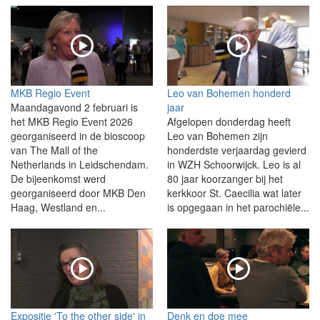
MKB Regio Event
Leo van Bohemen honderd
Maandagavond 2 februari is
jaar
het MKB Regio Event 2026
Afgelopen donderdag heeft
georganiseerd in de bioscoop
Leo van Bohemen zijn
van The Mall of the
honderdste verjaardag gevierd
Netherlands in Leidschendam.
in WZH Schoorwijck. Leo is al
De bijeenkomst werd
80 jaar koorzanger bij het
georganiseerd door MKB Den
kerkkoor St. Caecilia wat later
Haag, Westland en...
is opgegaan in het parochiële...
Expositie 'To the other side' in
Denk en doe mee