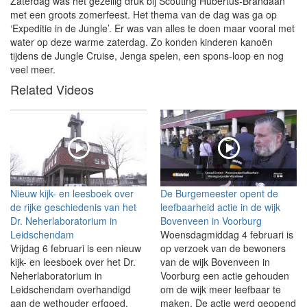
Zaterdag was het gezellig druk bij Scouting Hubertus-Brandaan
met een groots zomerfeest. Het thema van de dag was ga op
‘Expeditie in de Jungle’. Er was van alles te doen maar vooral met
water op deze warme zaterdag. Zo konden kinderen kanoën
tijdens de Jungle Cruise, Jenga spelen, een spons-loop en nog
veel meer.
Related Videos
Nieuw kijk- en leesboek over
De Burgemeester opent de
de rijke geschiedenis van het
leefbaarheid actie in de wijk
Dr. Neherlaboratorium in
Bovenveen in Voorburg
Leidschendam
Woensdagmiddag 4 februari is
Vrijdag 6 februari is een nieuw
op verzoek van de bewoners
kijk- en leesboek over het Dr.
van de wijk Bovenveen in
Neherlaboratorium in
Voorburg een actie gehouden
Leidschendam overhandigd
om de wijk meer leefbaar te
aan de wethouder erfgoed,
maken. De actie werd geopend