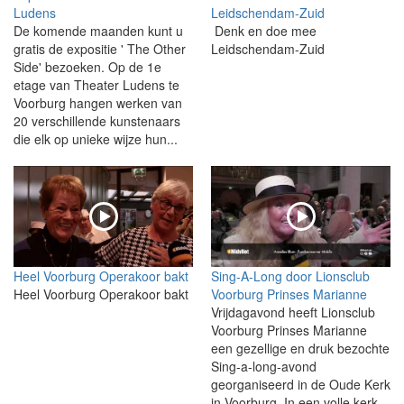
Ludens
Leidschendam-Zuid
De komende maanden kunt u
Denk en doe mee
gratis de expositie ' The Other
Leidschendam-Zuid
Side' bezoeken. Op de 1e
etage van Theater Ludens te
Voorburg hangen werken van
20 verschillende kunstenaars
die elk op unieke wijze hun...
Heel Voorburg Operakoor bakt
Sing-A-Long door Lionsclub
Heel Voorburg Operakoor bakt
Voorburg Prinses Marianne
Vrijdagavond heeft Lionsclub
Voorburg Prinses Marianne
een gezellige en druk bezochte
Sing-a-long-avond
georganiseerd in de Oude Kerk
in Voorburg. In een volle kerk