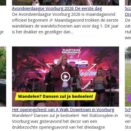
Avondvierdaagse Voorburg 2026 De eerste dag
Sc
De Avondvierdaagse Voorburg 2026 is maandagavond
Dr
officieel begonnen! 🎉 Maandagavond trokken de eerste
De 
wandelaars de wandelschoenen aan voor dag 1. Dit jaar
zat
je
is het drukker en gezelliger dan...
Hu
wer
Het openingsfeest van A Walk Downtown in Voorburg
Sc
Wandelen? Dansen zul je bedoelen! Het Stationsplein in
Vr
Voorburg was gisteravond het decor van een
ver
drukbezochte openingsavond van het driedaagse
Sto