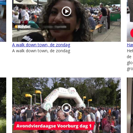
A walk down town, de zondag
Ha
A walk down town, de zondag
Het
de
glo
gro