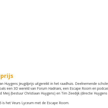
prijs
aan Huygens Jeugdprijs uitgereikt in het raadhuis. Deelnemende scho
oals een 3D wereld van Forum Hadriani, een Escape Room en podcast
vd Meij (bestuur Christiaan Huygens) en Tim Zeedijk (directie Huygen
25 is het Veurs Lyceum met de Escape Room.