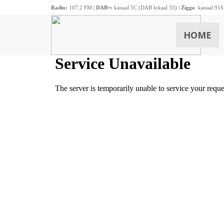
Radio:
107.2 FM |
DAB+:
kanaal 5C (DAB lokaal 33) |
Ziggo
kanaal 916
HOME
ZOEKEN