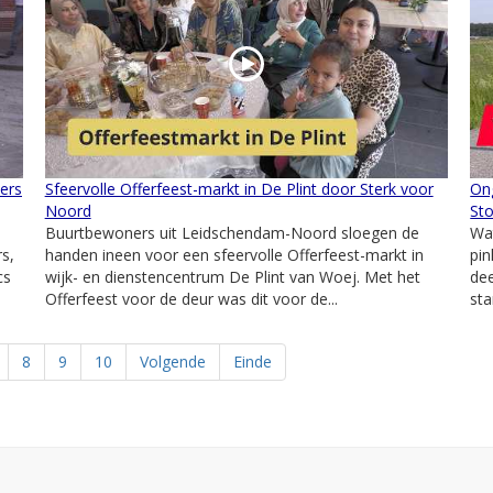
mers
Sfeervolle Offerfeest-markt in De Plint door Sterk voor
On
Noord
St
Buurtbewoners uit Leidschendam-Noord sloegen de
Wat
rs,
handen ineen voor een sfeervolle Offerfeest-markt in
pi
cs
wijk- en dienstencentrum De Plint van Woej. Met het
de
Offerfeest voor de deur was dit voor de...
sta
8
9
10
Volgende
Einde