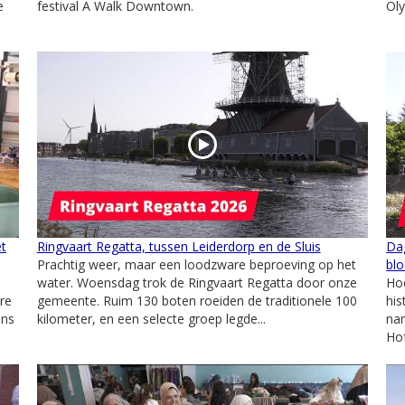
e
festival A Walk Downtown.
Oly
et
Ringvaart Regatta, tussen Leiderdorp en de Sluis
Dag
Prachtig weer, maar een loodzware beproeving op het
bl
water. Woensdag trok de Ringvaart Regatta door onze
Hoe
re
gemeente. Ruim 130 boten roeiden de traditionele 100
his
ens
kilometer, en een selecte groep legde...
nam
Hof