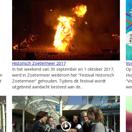
Historisch Zoetermeer 2017
Vo
In het weekend van 30 september en 1 oktober 2017,
Op
an
werd in Zoetermeer wederom het “Festival Historisch
Huy
t
Zoetermeer” gehouden. Tijdens dit festival wordt
“V
uitgebreid aandacht besteed aan de...
wer