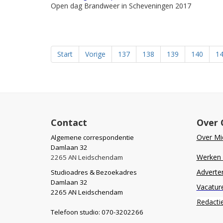
Open dag Brandweer in Scheveningen 2017
Start
Vorige
137
138
139
140
1
Contact
Over 
Over Mid
Algemene correspondentie
Damlaan 32
Werken b
2265 AN Leidschendam
Adverte
Studioadres & Bezoekadres
Damlaan 32
Vacatur
2265 AN Leidschendam
Redacti
Telefoon studio: 070-3202266