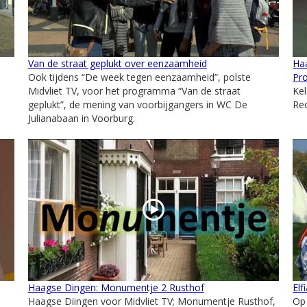
Van de straat geplukt over eenzaamheid
Ha
Ook tijdens “De week tegen eenzaamheid”, polste
Pr
Midvliet TV, voor het programma “Van de straat
Ke
geplukt”, de mening van voorbijgangers in WC De
Re
Julianabaan in Voorburg.
Haagse Dingen: Monumentje 2 Rusthof
Elf
Haagse Diingen voor Midvliet TV; Monumentje Rusthof,
Op