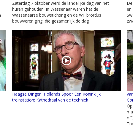
Zaterdag 7 oktober werd de landelijke dag van het
De 
huren gehouden. In Wassenaar waren het de
en
n
Wassenaarse bouwstichting en de Willibrordus
Swa
bouwvereniging, die gezamenlijk de dag...
zwa
Haagse Dingen: Hollands Spoor Een Koninklijk
van
treinstation; Kathedraal van de techniek
Con
Op
ma
of”
The