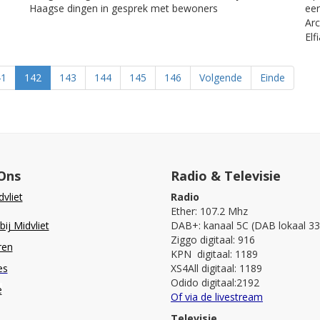
Haagse dingen in gesprek met bewoners
eer
Arc
Elf
41
142
143
144
145
146
Volgende
Einde
Ons
Radio & Televisie
vliet
Radio
Ether: 107.2 Mhz
ij Midvliet
DAB+: kanaal 5C (DAB lokaal 33
Ziggo digitaal: 916
ren
KPN digitaal: 1189
es
XS4All digitaal: 1189
Odido digitaal:2192
e
Of via de livestream
Televisie