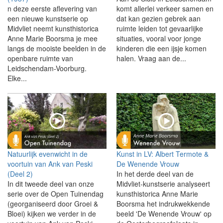
n deze eerste aflevering van
komt allerlei verkeer samen en
een nieuwe kunstserie op
dat kan gezien gebrek aan
Midvliet neemt kunsthistorica
ruimte leiden tot gevaarlijke
Anne Marie Boorsma je mee
situaties, vooral voor jonge
langs de mooiste beelden in de
kinderen die een ijsje komen
openbare ruimte van
halen. Vraag aan de...
Leidschendam-Voorburg.
Elke...
Natuurlijk evenwicht in de
Kunst in LV: Albert Termote &
voortuin van Ank van Peski
De Wenende Vrouw
(Deel 2)
In het derde deel van de
In dit tweede deel van onze
Midvliet-kunstserie analyseert
serie over de Open Tuinendag
kunsthistorica Anne Marie
(georganiseerd door Groei &
Boorsma het indrukwekkende
Bloei) kijken we verder in de
beeld 'De Wenende Vrouw' op