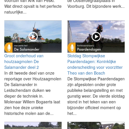
voortuin van Ank van Peski.
de Oosterbegraafplaats in
Wat direct opvalt is het perfecte
Voorburg. Dit bijzondere werk...
natuurlijke...
Groot onderhoud van
Slotdag Stompwijkse
houtzaagmolen De
Paardendagen: Koninklijke
Salamander deel 2
onderscheiding voor voorzitter
In dit tweede deel van onze
Theo van den Bosch
reportage over Houtzaagmolen
De Stompwijkse Paardendagen
De Salamander in
zijn afgesloten onder grote
Leidschendam duiken we
publieke belangstelling en met
dieper de techniek in.
gunstig weer. De vierde slotdag
Molenaar Willem Bogaerts laat
stond in het teken van een
zien hoe deze unieke
bijzonder officieel moment op
historische molen aan de...
het...