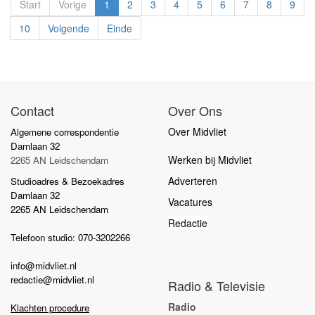
Start
Vorige
1
2
3
4
5
6
7
8
9
10
Volgende
Einde
Contact
Over Ons
Over Midvliet
Algemene correspondentie
Damlaan 32
Werken bij Midvliet
2265 AN Leidschendam
Adverteren
Studioadres & Bezoekadres
Damlaan 32
Vacatures
2265 AN Leidschendam
Redactie
Telefoon studio: 070-3202266
info@midvliet.nl
redactie@midvliet.nl
Radio & Televisie
Radio
Klachten procedure