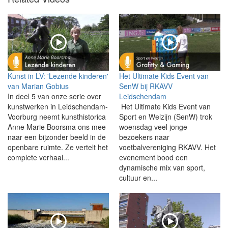
Kunst in LV: 'Lezende kinderen'
Het Ultimate Kids Event van
van Marian Gobius
SenW bij RKAVV
In deel 5 van onze serie over
Leidschendam
kunstwerken in Leidschendam-
Het Ultimate Kids Event van
Voorburg neemt kunsthistorica
Sport en Welzijn (SenW) trok
Anne Marie Boorsma ons mee
woensdag veel jonge
naar een bijzonder beeld in de
bezoekers naar
openbare ruimte. Ze vertelt het
voetbalvereniging RKAVV. Het
complete verhaal...
evenement bood een
dynamische mix van sport,
cultuur en...