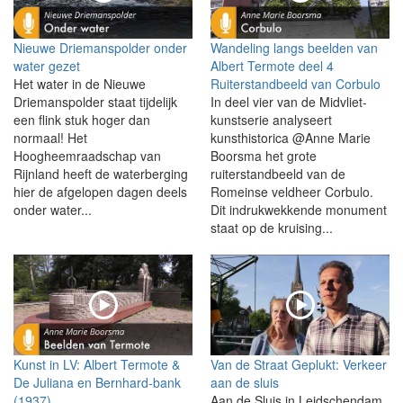
Nieuwe Driemanspolder onder
Wandeling langs beelden van
water gezet
Albert Termote deel 4
Het water in de Nieuwe
Ruiterstandbeeld van Corbulo
Driemanspolder staat tijdelijk
In deel vier van de Midvliet-
een flink stuk hoger dan
kunstserie analyseert
normaal! Het
kunsthistorica @Anne Marie
Hoogheemraadschap van
Boorsma het grote
Rijnland heeft de waterberging
ruiterstandbeeld van de
hier de afgelopen dagen deels
Romeinse veldheer Corbulo.
onder water...
Dit indrukwekkende monument
staat op de kruising...
Kunst in LV: Albert Termote &
Van de Straat Geplukt: Verkeer
De Juliana en Bernhard-bank
aan de sluis
(1937)
Aan de Sluis in Leidschendam