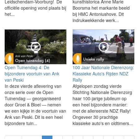
Leidschendam-Voorburg! De
kunsthistorica Anne Marie
officiële opening vond plaats bij
Boorsma het markante beeld
het...
bij HMC Antoniushove. Dit
indrukwekkende werk...
Open Tuinendag 4: De
100 Jaar Nationale Dierenzorg:
bijzondere voortuin van Ank
Klassieke Auto's Rijden NDZ
van Peski
Rally
In deze vierde aflevering van
Afgelopen zondag vierde
onze serie over de Open
Stichting Nationale Dierenzorg
Tuinendag — georganiseerd
haar 100-jarige jubileum op
door Groei & Bloei — nemen
een heel bijzondere manier:
we een kijkje in de voortuin van
met de allereerste NDZ Rally!
Ank van Peski. Dit is een heel
Ongeveer 30 prachtige
bijzondere tuin...
klassieke auto's en oldtimers...