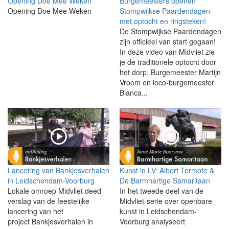
Opening Doe Mee Weken
Burgemeesters openen
Opening Doe Mee Weken
Stompwijkse Paardendagen
met optocht en ringsteken!
De Stompwijkse Paardendagen
zijn officieel van start gegaan!
In deze video van Midvliet zie
je de traditionele optocht door
het dorp. Burgemeester Martijn
Vroom en loco-burgemeester
Bianca...
Lancering van Bankjesverhalen
Kunst in LV: Albert Termote &
in Leidschendam-Voorburg
De Barmhartige Samaritaan
Lokale omroep Midvliet deed
In het tweede deel van de
verslag van de feestelijke
Midvliet-serie over openbare
lancering van het
kunst in Leidschendam-
project Bankjesverhalen in
Voorburg analyseert