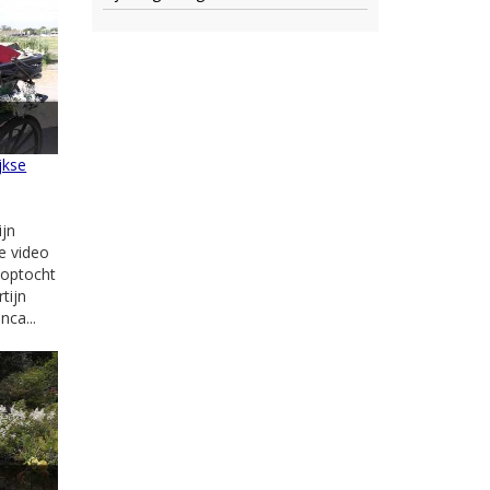
jkse
jn
ze video
e optocht
tijn
ca...