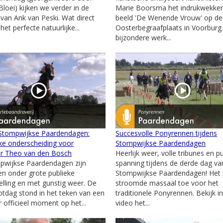
Bloei) kijken we verder in de
Marie Boorsma het indrukwekke
 van Ank van Peski. Wat direct
beeld 'De Wenende Vrouw' op de
 het perfecte natuurlijke...
Oosterbegraafplaats in Voorburg.
bijzondere werk...
 Stompwijkse Paardendagen:
Succesvolle Ponyrennen tijdens
jke onderscheiding voor
Stompwijkse Paardendagen
er Theo van den Bosch
Heerlijk weer, volle tribunes en p
pwijkse Paardendagen zijn
spanning tijdens de derde dag va
en onder grote publieke
Stompwijkse Paardendagen! Het 
elling en met gunstig weer. De
stroomde massaal toe voor het
lotdag stond in het teken van een
traditionele Ponyrennen. Bekijk i
r officieel moment op het...
video het...