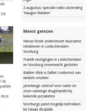
nde
2 augustus: speciale radio-uitzending
'Haagse Klanken'
 Dit
Meest gelezen
Nieuw fonds ondersteunt duurzame
initiatieven in Leidschendam-
Voorburg
Fratelli-vestigingen in Leidschendam
en Voorburg onverwacht gesloten
Bakker Klink is failliet: toekomst van
ure
winkels onzeker
n de
Jarenlange celstraf voor vader en
publiek
zoon vanwege drugshandel bij
bekende pizzaketen
n deze
Voorburgs pand mogelijk betrokken
bij Haags drugslab