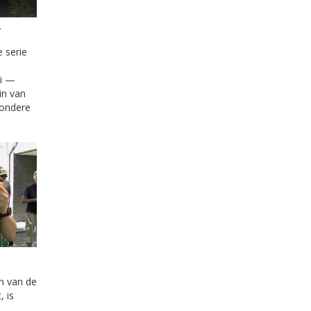
e
e serie
ei —
in van
zondere
n van de
, is