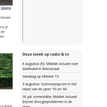
 Juliana
 nieuwe
ma je
 de
dam-
Deze week op radio & tv
6 augustus (h): Midvliet Actueel over
duinbrand in Wassenaar
Vandaag op Midvliet TV
9 augustus: Summerpopcorn in het
teken van de jaren '50 en '60
e
30 juli: zomereditie Midvliet Actueel
(h)over droogteproblemen in de
ica Anne
regio