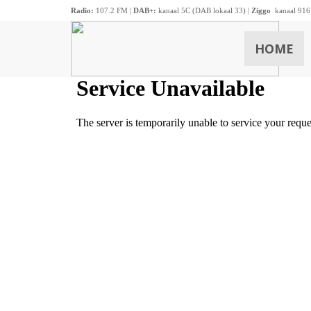
Radio:
107.2 FM |
DAB+:
kanaal 5C (DAB lokaal 33) |
Ziggo
kanaal 916
HOME
ZOEKEN