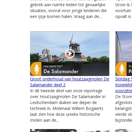
gebrek aan ruimte leiden tot gevaarlijke
Groei & 
situaties, vooral voor jonge kinderen die
voortuin
een ijsje komen halen. Vraag aan de...
opvalt is
Groot onderhoud van houtzaagmolen De
Slotdag
Salamander deel 2
Koninkli
In dit tweede deel van onze reportage
voorzitt
over Houtzaagmolen De Salamander in
De Stom
Leidschendam duiken we dieper de
afgeslot
techniek in. Molenaar Willem Bogaerts
belangst
laat zien hoe deze unieke historische
vierde s
molen aan de...
bijzonde