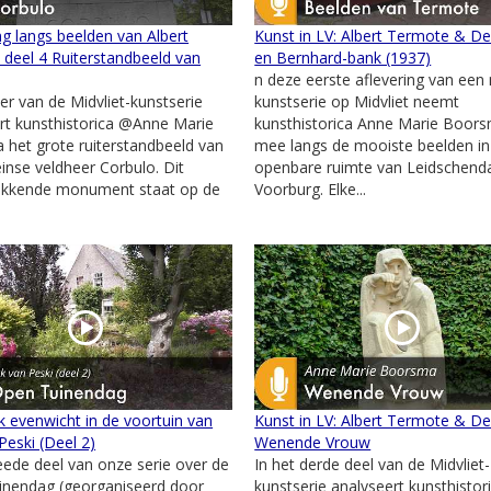
g langs beelden van Albert
Kunst in LV: Albert Termote & De
deel 4 Ruiterstandbeeld van
en Bernhard-bank (1937)
n deze eerste aflevering van een
ier van de Midvliet-kunstserie
kunstserie op Midvliet neemt
rt kunsthistorica @Anne Marie
kunsthistorica Anne Marie Boors
het grote ruiterstandbeeld van
mee langs de mooiste beelden in
nse veldheer Corbulo. Dit
openbare ruimte van Leidschen
ekkende monument staat op de
Voorburg. Elke...
.
jk evenwicht in de voortuin van
Kunst in LV: Albert Termote & D
Peski (Deel 2)
Wenende Vrouw
weede deel van onze serie over de
In het derde deel van de Midvliet-
inendag (georganiseerd door
kunstserie analyseert kunsthistor