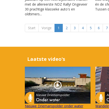
met de allereerste NDZ Rally! Ongeveer
én de sfe
30 prachtige klassieke auto's en
Tussen d
oldtimers...
Start
Vorige
1
2
3
4
5
6
7
Laatste video's
Nieuwe Driemanspolder onder water
Wandelin