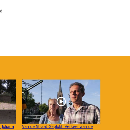
b
rd
 Juliana
Van de Straat Geplukt: Verkeer aan de