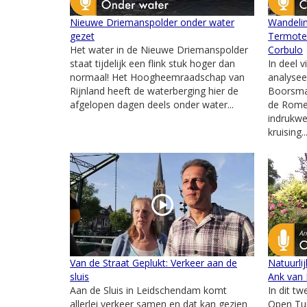
Nieuwe Driemanspolder onder water
Wandelin
gezet
Termote 
Het water in de Nieuwe Driemanspolder
Corbulo
staat tijdelijk een flink stuk hoger dan
In deel v
normaal! Het Hoogheemraadschap van
analysee
Rijnland heeft de waterberging hier de
Boorsma 
afgelopen dagen deels onder water...
de Romei
indrukw
kruising..
Van de Straat Geplukt: Verkeer aan de
Natuurli
sluis
Ank van 
Aan de Sluis in Leidschendam komt
In dit t
allerlei verkeer samen en dat kan gezien
Open Tu