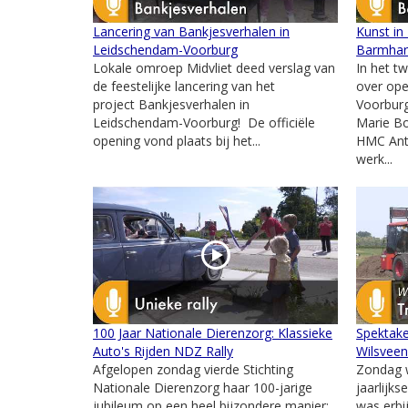
Lancering van Bankjesverhalen in
Kunst in
Leidschendam-Voorburg
Barmhar
Lokale omroep Midvliet deed verslag van
In het t
de feestelijke lancering van het
over ope
project Bankjesverhalen in
Voorburg
Leidschendam-Voorburg! De officiële
Marie Bo
opening vond plaats bij het...
HMC Ant
werk...
100 Jaar Nationale Dierenzorg: Klassieke
Spektake
Auto's Rijden NDZ Rally
Wilsvee
Afgelopen zondag vierde Stichting
Zondag w
Nationale Dierenzorg haar 100-jarige
jaarlijks
jubileum op een heel bijzondere manier:
was erbi