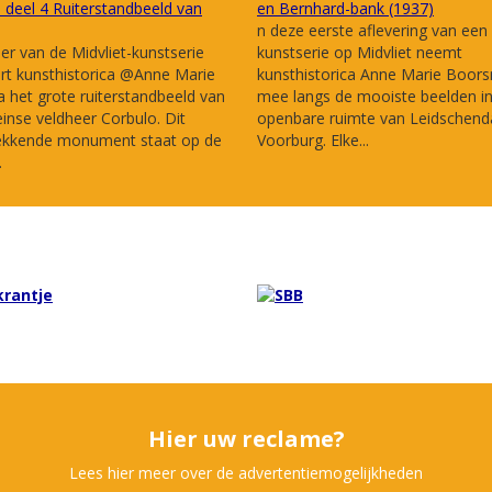
deel 4 Ruiterstandbeeld van
en Bernhard-bank (1937)
n deze eerste aflevering van een
ier van de Midvliet-kunstserie
kunstserie op Midvliet neemt
rt kunsthistorica @Anne Marie
kunsthistorica Anne Marie Boor
het grote ruiterstandbeeld van
mee langs de mooiste beelden i
nse veldheer Corbulo. Dit
openbare ruimte van Leidschen
ekkende monument staat op de
Voorburg. Elke...
.
Hier uw reclame?
Lees hier meer over de advertentiemogelijkheden