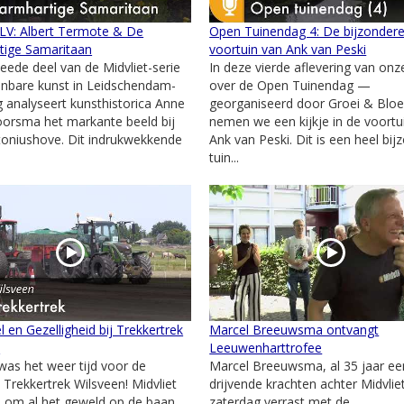
 LV: Albert Termote & De
Open Tuinendag 4: De bijzonder
tige Samaritaan
voortuin van Ank van Peski
weede deel van de Midvliet-serie
In deze vierde aflevering van onz
nbare kunst in Leidschendam-
over de Open Tuinendag —
 analyseert kunsthistorica Anne
georganiseerd door Groei & Blo
orsma het markante beeld bij
nemen we een kijkje in de voortu
oniushove. Dit indrukwekkende
Ank van Peski. Dit is een heel bij
tuin...
l en Gezelligheid bij Trekkertrek
Marcel Breeuwsma ontvangt
n
Leeuwenharttrofee
as het weer tijd voor de
Marcel Breeuwsma, al 35 jaar ee
e Trekkertrek Wilsveen! Midvliet
drijvende krachten achter Midvliet
j om al het geweld op de baan
zaterdag verrast met de