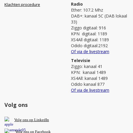
Radio
Klachten procedure
Ether: 107.2 Mhz
DAB+: kanaal 5C (DAB lokaal
33)
Ziggo digitaal: 916
KPN digitaal: 1189
XS4All digitaal: 1189
Odido digitaal:2192
Of via de livestream
Televisie
Ziggo: kanaal 41
KPN: kanaal 1489
XS4All: kanaal 1489
Odido kanaal 877
Of via de livestream
Volg ons
V
olg ons op L
inkedIn
Volg ons op Facebook