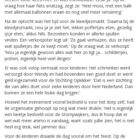
vraag hoe haar fiets eruitzag, zegt ze: ‘Heel mooi, met een balk
met allemaal ballonnen eraan en nog veel meer versiering.’
Na de optocht was het tijd voor de kleedjesmarkt. ‘Daarna bij de
kleedjesmarkt, nou ja je ziet het, lekker poffertjes eten, gezellig
ijsje eten,’ aldus Nils. Bezoekers konden er allerlei spullen
vinden. Een verkoopster legt uit: ‘Ze gaat verhuizen, dus ze heeft
wat spulletjes die ze kwijt moet.’ Op de vraag wat ze verkoopt:
‘Nou ja eigenlijk gewoon alles wat hier zo ligt ja… schilderijen,
potten, eigenlijk heel veel dingen.’
Er was ook volop vermaak voor kinderen. Het schminken werd
verzorgd door Wendy en had bovendien een goed doel: er werd
geld ingezameld voor de Stichting Opkikker. ‘Dat is een stichting
die van alles doet voor zieke kinderen door heel Nederland. Dan
kunnen ze een hele leuke dag krijgen.’
Hoewel het evenement vooral bedoeld is voor het dorp zelf, had
de organisatie gehoopt op nog wat meer drukte. ‘Het is eigenlijk
een beetje bedoeld voor de Stompwijkers, dus ik hoop dat er
wel wat meer animo is vandaag, want zoals jullie zien, het is niet
heel erg druk, wel jammer dus.’
Voor de kinderen draaide de dag vooral om het feest. Op de