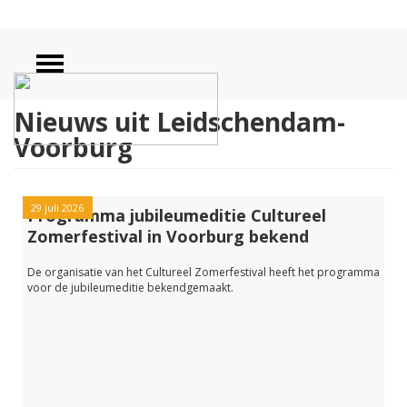
Nieuws uit Leidschendam-
Voorburg
29 juli 2026
Programma jubileumeditie Cultureel
Zomerfestival in Voorburg bekend
De organisatie van het Cultureel Zomerfestival heeft het programma
voor de jubileumeditie bekendgemaakt.