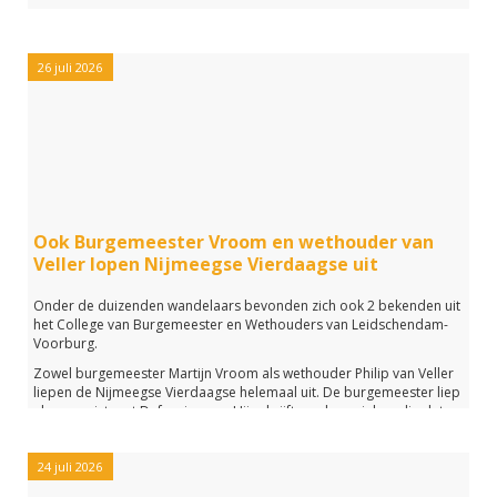
26 juli 2026
Ook Burgemeester Vroom en wethouder van
Veller lopen Nijmeegse Vierdaagse uit
Onder de duizenden wandelaars bevonden zich ook 2 bekenden uit
het College van Burgemeester en Wethouders van Leidschendam-
Voorburg.
Zowel burgemeester Martijn Vroom als wethouder Philip van Veller
liepen de Nijmeegse Vierdaagse helemaal uit. De burgemeester liep
als reservist met Defensie mee. Hij schrijft op de social media dat
het vooral het groepsgevoel was, wat hem naar de finish bracht. De
burgervader uit ook veel respect voor de organisatie, de verzorgers
en alle deelnemers van het internationale wandelevenement.
24 juli 2026