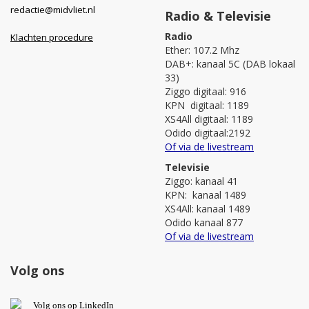
redactie@midvliet.nl
Radio & Televisie
Radio
Klachten procedure
Ether: 107.2 Mhz
DAB+: kanaal 5C (DAB lokaal
33)
Ziggo digitaal: 916
KPN digitaal: 1189
XS4All digitaal: 1189
Odido digitaal:2192
Of via de livestream
Televisie
Ziggo: kanaal 41
KPN: kanaal 1489
XS4All: kanaal 1489
Odido kanaal 877
Of via de livestream
Volg ons
V
olg ons op L
inkedIn