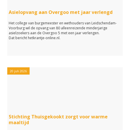
Asielopvang aan Overgoo met jaar verlengd
Het college van burgemeester en wethouders van Leidschendam-
Voorburg wil de opvang van 80 alleenreizende minderjarige
asielzoekers aan de Overgoo 5 met een jaar verlengen.
Dat bericht hetkrantje-online.nl.
Luister het gesprek met Philip van Veller terug in de podcast van
Midvliet Actueel:
Wandelende wethouder Philip van Veller bij
Nijmeegse Vierdaagse
20 juli 2026
Door: Hans Biard
Foto's: Martijn Vroom en Philip van Veller
Stichting Thuisgekookt zorgt voor warme
maaltijd