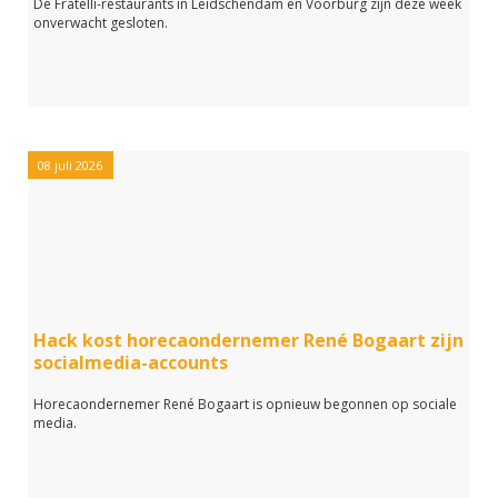
De Fratelli-restaurants in Leidschendam en Voorburg zijn deze week
onverwacht gesloten.
08 juli 2026
Hack kost horecaondernemer René Bogaart zijn
socialmedia-accounts
Horecaondernemer René Bogaart is opnieuw begonnen op sociale
media.