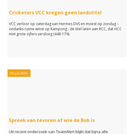
Cricketers VCC kregen geen landstitel
VCC verloor op zaterdag van Hermes DVS en moest op zondag –
ondanks ruime winst op Kampong - de titel laten aan RCC, dat HCC
met grote cijfers versloeg (448-179).
06 juli 2026
Spreek van tevoren af wie de Bob is
Uit recent onderzoek van TeamAlert blijkt dat bijna alle