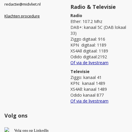
redactie@midvliet.nl
Radio & Televisie
Radio
Klachten procedure
Ether: 107.2 Mhz
DAB+: kanaal 5C (DAB lokaal
33)
Ziggo digitaal: 916
KPN digitaal: 1189
XS4All digitaal: 1189
Odido digitaal:2192
Of via de livestream
Televisie
Ziggo: kanaal 41
KPN: kanaal 1489
XS4All: kanaal 1489
Odido kanaal 877
Of via de livestream
Volg ons
V
olg ons op L
inkedIn