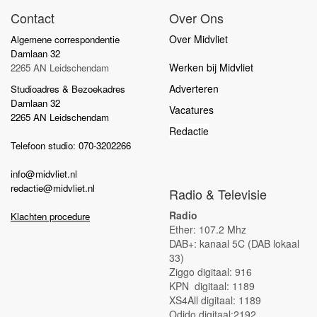
Contact
Over Ons
Over Midvliet
Algemene correspondentie
Damlaan 32
Werken bij Midvliet
2265 AN Leidschendam
Adverteren
Studioadres & Bezoekadres
Damlaan 32
Vacatures
2265 AN Leidschendam
Redactie
Telefoon studio: 070-3202266
info@midvliet.nl
redactie@midvliet.nl
Radio & Televisie
Radio
Klachten procedure
Ether: 107.2 Mhz
DAB+: kanaal 5C (DAB lokaal
33)
Ziggo digitaal: 916
KPN digitaal: 1189
XS4All digitaal: 1189
Odido digitaal:2192