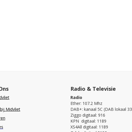
Ons
Radio & Televisie
vliet
Radio
Ether: 107.2 Mhz
ij Midvliet
DAB+: kanaal 5C (DAB lokaal 33
Ziggo digitaal: 916
ren
KPN digitaal: 1189
es
XS4All digitaal: 1189