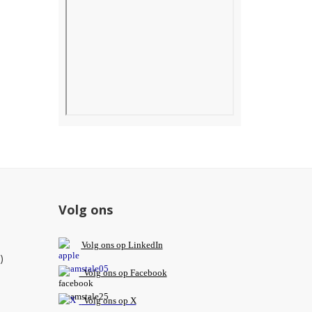
Volg ons
V
olg ons op L
inkedIn
)
Volg ons op Facebook
Volg ons op X