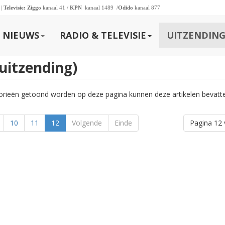
 |
Televisie:
Ziggo
kanaal 41 /
KPN
kanaal 1489 /
Odido
kanaal 877
NIEUWS
RADIO & TELEVISIE
UITZENDING
 uitzending)
gorieën getoond worden op deze pagina kunnen deze artikelen bevatt
10
11
12
Volgende
Einde
Pagina 12 