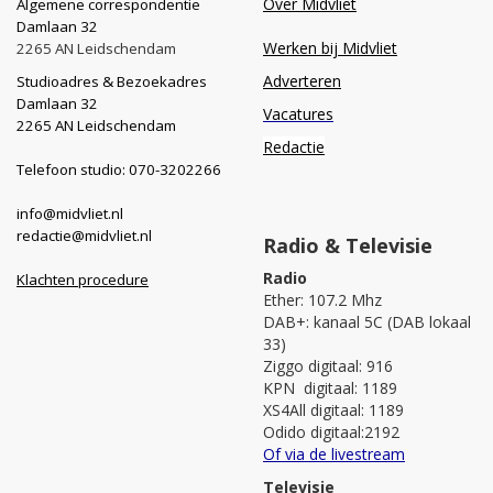
Over Midvliet
Algemene correspondentie
Damlaan 32
Werken bij Midvliet
2265 AN Leidschendam
Adverteren
Studioadres & Bezoekadres
Damlaan 32
Vacatures
2265 AN Leidschendam
Redactie
Telefoon studio: 070-3202266
info@midvliet.nl
redactie@midvliet.nl
Radio & Televisie
Radio
Klachten procedure
Ether: 107.2 Mhz
DAB+: kanaal 5C (DAB lokaal
33)
Ziggo digitaal: 916
KPN digitaal: 1189
XS4All digitaal: 1189
Odido digitaal:2192
Of via de livestream
Televisie