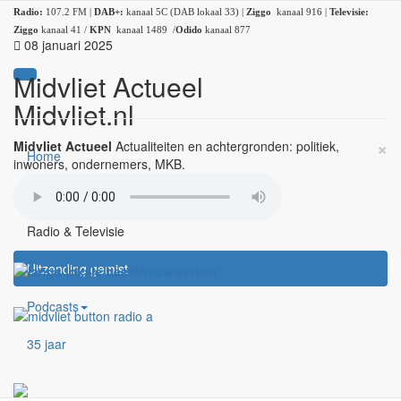
Radio:
107.2 FM |
DAB+:
kanaal 5C (DAB lokaal 33) |
Ziggo
kanaal 916 |
Televisie:
Ziggo
kanaal 41 /
KPN
kanaal 1489 /
Odido
kanaal 877
08 januari 2025
Midvliet Actueel
Midvliet.nl
×
Midvliet Actueel
Actualiteiten en achtergronden: politiek,
Home
inwoners, ondernemers, MKB.
Nieuws
Radio & Televisie
Uitzending gemist
Podcasts
35 jaar