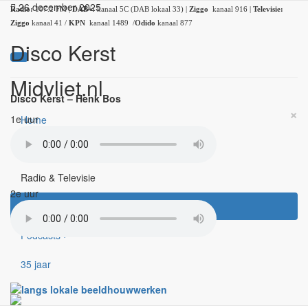
26 december 2025
Radio:
107.2 FM |
DAB+:
kanaal 5C (DAB lokaal 33) |
Ziggo
kanaal 916 |
Televisie:
Ziggo
kanaal 41 /
KPN
kanaal 1489 /
Odido
kanaal 877
Disco Kerst
Midvliet.nl
Disco Kerst – Henk Bos
×
1e uur
Home
Nieuws
Radio & Televisie
2e uur
Uitzending gemist
Podcasts
35 jaar