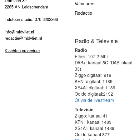
Damlaan 32
Vacatures
2265 AN Leidschendam
Redactie
Telefoon studio: 070-3202266
info@midvliet.nl
redactie@midvliet.nl
Radio & Televisie
Radio
Klachten procedure
Ether: 107.2 Mhz
DAB+: kanaal 5C (DAB lokaal
33)
Ziggo digitaal: 916
KPN digitaal: 1189
XS4All digitaal: 1189
Odido digitaal:2192
Of via de livestream
Televisie
Ziggo: kanaal 41
KPN: kanaal 1489
XS4All: kanaal 1489
Odido kanaal 877