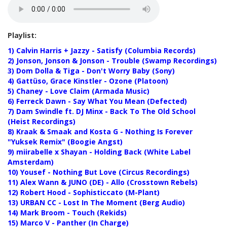
Playlist:
1) Calvin Harris + Jazzy - Satisfy (Columbia Records)
2) Jonson, Jonson & Jonson - Trouble (Swamp Recordings)
3) Dom Dolla & Tiga - Don't Worry Baby (Sony)
4) Gattüso, Grace Kinstler - Ozone (Platoon)
5) Chaney - Love Claim (Armada Music)
6) Ferreck Dawn - Say What You Mean (Defected)
7) Dam Swindle ft. DJ Minx - Back To The Old School
(Heist Recordings)
8) Kraak & Smaak and Kosta G - Nothing Is Forever
"Yuksek Remix" (Boogie Angst)
9) miirabelle x Shayan - Holding Back (White Label
Amsterdam)
10) Yousef - Nothing But Love (Circus Recordings)
11) Alex Wann & JUNO (DE) - Allo (Crosstown Rebels)
12) Robert Hood - Sophisticcato (M-Plant)
13) URBAN CC - Lost In The Moment (Berg Audio)
14) Mark Broom - Touch (Rekids)
15) Marco V - Panther (In Charge)