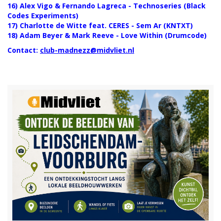
16) Alex Vigo & Fernando Lagreca - Technoseries (Black
Codes Experiments)
17) Charlotte de Witte feat. CERES - Sem Ar (KNTXT)
18) Adam Beyer & Mark Reeve - Love Within (Drumcode)
Contact:
club-madnezz@midvliet.nl