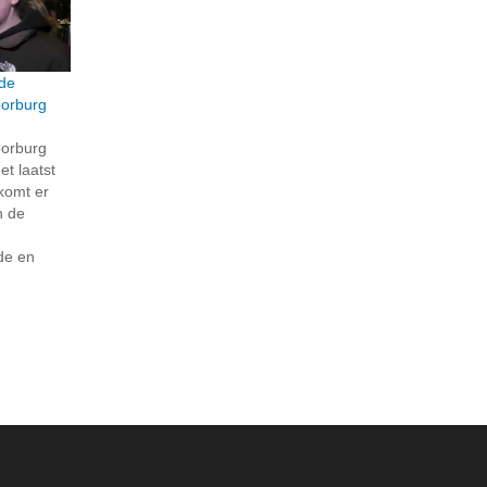
 de
oorburg
oorburg
t laatst
 komt er
n de
p
de en