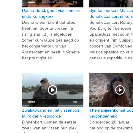
Dasha Serck geeft vioolconcert
Symfonieorkest Musica
in de Koningkerk
Benefietconcert in Kon
Dasha is een talent dat alles
Benefietconcert Rotary
heeft om door te breken, ‘a
Voorburg ten behoeve 
rising star’. Zij is afgelopen
SpaceBuzz met solist 
zomer cum laude geslaagd op
en dirigent Pim Cuijpers
het conservatorium van
concert van Symfonieo
Amsterdam en heeft in Venetië
Musica speelde op vrij
het prestigieuze...
generale repetitie in de.
Zwaluwwand en het vissenbos
Themabijeenkomst Soc
in Polder Vlietvoorde
verbondenheid
Binnenkort kunnen de eerste
Donderdag 20 januari i
zwaluwen en vissen hun plek
het oog op de toekoms