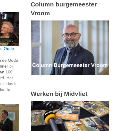
Column burgemeester
Vroom
 de Oude
in de Oude
iner bij
dan 100
rd. Het
olle kerk
en te
Werken bij Midvliet