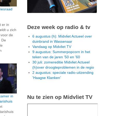
viesraad
 er in
Deze week op radio & tv
ldt u zich
 voor de
6 augustus (h): Midvliet Actueel over
. De
duinbrand in Wassenaar
de
Vandaag op Midvliet TV
n
9 augustus: Summerpopcorn in het
teken van de jaren '50 en '60
30 juli: zomereditie Midvliet Actueel
(h)over droogteproblemen in de regio
2 augustus: speciale radio-uitzending
'Haagse Klanken'
Nu te zien op Midvliet TV
kamer in
rishuis
et
arishuis