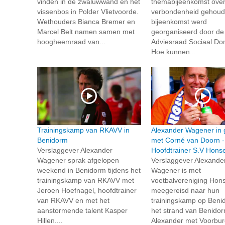
vinden in de zwaluwwand en het
themabijeenkomst over
vissenbos in Polder Vlietvoorde.
verbondenheid gehoud
Wethouders Bianca Bremer en
bijeenkomst werd
Marcel Belt namen samen met
georganiseerd door de
hoogheemraad van...
Adviesraad Sociaal Do
Hoe kunnen...
Trainingskamp van RKAVV in
Alexander Wagener in 
Benidorm
met Corné van Doorn -
Verslaggever Alexander
Hoofdtrainer S.V Honse
Wagener sprak afgelopen
Verslaggever Alexande
weekend in Benidorm tijdens het
Wagener is met
trainingskamp van RKAVV met
voetbalvereniging Hons
Jeroen Hoefnagel, hoofdtrainer
meegereisd naar hun
van RKAVV en met het
trainingskamp op Beni
aanstormende talent Kasper
het strand van Benido
Hillen....
Alexander met Voorbur