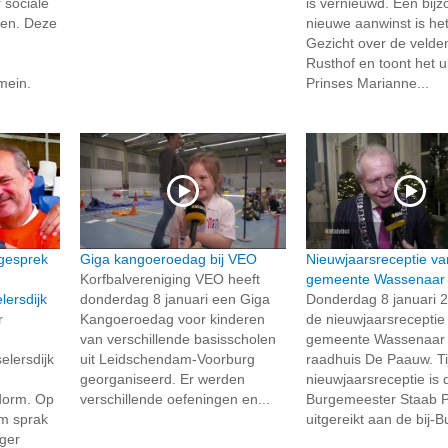
 sociale
is vernieuwd. Een bij
en. Deze
nieuwe aanwinst is het 
Gezicht over de velde
Rusthof en toont het ui
mein.
Prinses Marianne...
gesprek
Giga kangoeroedag bij VEO
Nieuwjaarsreceptie va
Korfbalvereniging VEO heeft
gemeente Wassenaar
lersdijk
donderdag 8 januari een Giga
Donderdag 8 januari 
r
Kangoeroedag voor kinderen
de nieuwjaarsreceptie
van verschillende basisscholen
gemeente Wassenaar 
elersdijk
uit Leidschendam-Voorburg
raadhuis De Paauw. T
georganiseerd. Er werden
nieuwjaarsreceptie is 
dorm. Op
verschillende oefeningen en...
Burgemeester Staab 
rm sprak
uitgereikt aan de bij-Bu
ger