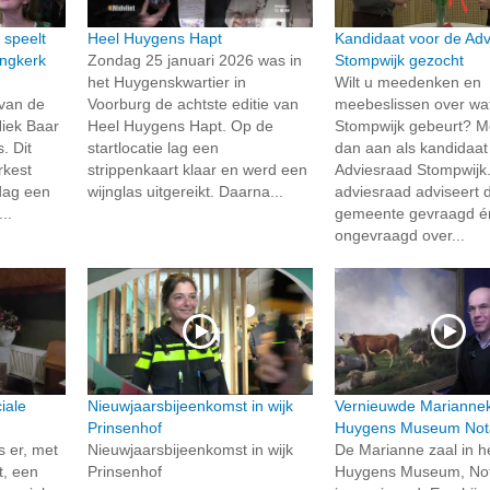
 speelt
Heel Huygens Hapt
Kandidaat voor de Ad
ingkerk
Zondag 25 januari 2026 was in
Stompwijk gezocht
het Huygenskwartier in
Wilt u meedenken en
van de
Voorburg de achtste editie van
meebeslissen over wat
Niek Baar
Heel Huygens Hapt. Op de
Stompwijk gebeurt? Me
. Dit
startlocatie lag een
dan aan als kandidaat
rkest
strippenkaart klaar en werd een
Adviesraad Stompwijk
dag een
wijnglas uitgereikt. Daarna...
adviesraad adviseert 
..
gemeente gevraagd é
ongevraagd over...
iale
Nieuwjaarsbijeenkomst in wijk
Vernieuwde Marianne
Prinsenhof
Huygens Museum Nota
s er, met
Nieuwjaarsbijeenkomst in wijk
De Marianne zaal in h
t, een
Prinsenhof
Huygens Museum, Not