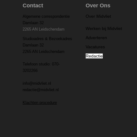
Contact
Over Ons
Over Midvliet
Algemene correspondentie
Damlaan 32
Werken bij Midvliet
2265 AN Leidschendam
Adverteren
Studioadres & Bezoekadres
Damlaan 32
Vacatures
2265 AN Leidschendam
Redactie
Telefoon studio: 070-
3202266
info@midvliet.nl
redactie@midvliet.nl
Klachten procedure