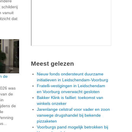
zondere
schilderij
n vanuit
tzicht dat
Meest gelezen
Nieuw fonds ondersteunt duurzame
n de
initiatieven in Leidschendam-Voorburg
Fratelli-vestigingen in Leidschendam
2026 was
en Voorburg onverwacht gesloten
 van de
Bakker Klink is failliet: toekomst van
in
winkels onzeker
ijdens de
Jarenlange celstraf voor vader en zoon
de
vanwege drugshandel bij bekende
Penning
pizzaketen
s...
Voorburgs pand mogelijk betrokken bij