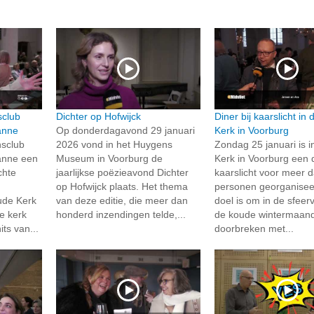
sclub
Dichter op Hofwijck
Diner bij kaarslicht in
anne
Op donderdagavond 29 januari
Kerk in Voorburg
nsclub
2026 vond in het Huygens
Zondag 25 januari is 
anne een
Museum in Voorburg de
Kerk in Voorburg een d
chte
jaarlijkse poëzieavond Dichter
kaarslicht voor meer 
op Hofwijck plaats. Het thema
personen georganisee
ude Kerk
van deze editie, die meer dan
doel is om in de sfeerv
le kerk
honderd inzendingen telde,...
de koude wintermaand
ts van...
doorbreken met...