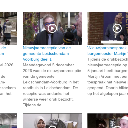
n de
Nieuwjaarsreceptie van de
\Nieuwjaarstoespraak
am-
gemeente Leidschendam-
burgemeester Martijn
Voorburg deel 1
Tijdens de drukbezoch
ri 2026
Maandagavond 5 december
nieuwjaarsreceptie o
2026 was de nieuwjaarsreceptie
5 januari heeft burge
 de
van de gemeente
Martijn Vroom met ee
am-
Leidschendam-Voorburg in het
toespraak het nieuwe 
ezoekers.
raadhuis in Leidschendam. De
geopend. Daarin blikte
van het
receptie was ondanks het
op het afgelopen jaar 
winterse weer druk bezocht.
Tijdens de...