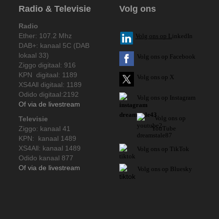
Radio & Televisie
Volg ons
Radio
Ether: 107.2 Mhz
V
olg ons op L
inkedIn
DAB+: kanaal 5C (DAB
lokaal 33)
Volg ons op Facebook
Ziggo digitaal: 916
KPN digitaal: 1189
Volg ons op X
XS4All digitaal: 1189
Odido digitaal:2192
Volg ons op Instagram
Of via de livestream
Volg
ons op
Televisie
Ziggo: kanaal 41
YouTube
KPN: kanaal 1489
XS4All: kanaal 1489
Volg ons op TikTok
Odido kanaal 877
Of via de livestream
Volg ons op Bluesky