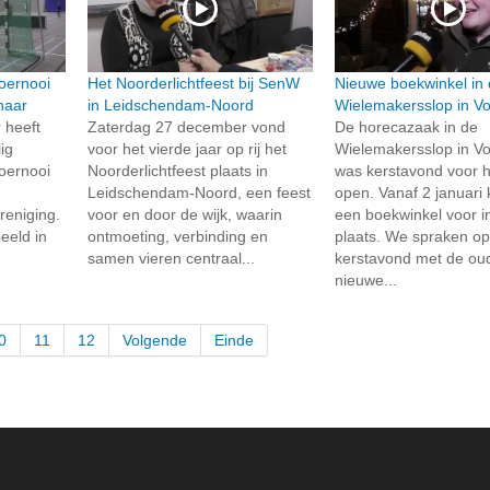
toernooi
Het Noorderlichtfeest bij SenW
Nieuwe boekwinkel in
naar
in Leidschendam-Noord
Wielemakersslop in V
heeft
Zaterdag 27 december vond
De horecazaak in de
ig
voor het vierde jaar op rij het
Wielemakersslop in V
toernooi
Noorderlichtfeest plaats in
was kerstavond voor he
Leidschendam-Noord, een feest
open. Vanaf 2 januari
reniging.
voor en door de wijk, waarin
een boekwinkel voor i
eeld in
ontmoeting, verbinding en
plaats. We spraken o
samen vieren centraal...
kerstavond met de ou
nieuwe...
0
11
12
Volgende
Einde