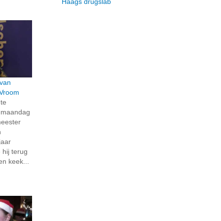
Haags drugslab
 van
 Vroom
te
p maandag
meester
n
jaar
 hij terug
en keek...