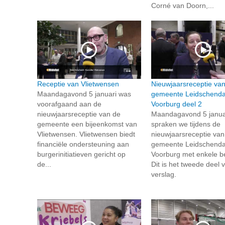
Corné van Doorn,...
Receptie van Vlietwensen
Nieuwjaarsreceptie va
Maandagavond 5 januari was
gemeente Leidschend
voorafgaand aan de
Voorburg deel 2
nieuwjaarsreceptie van de
Maandagavond 5 janua
gemeente een bijeenkomst van
spraken we tijdens de
Vlietwensen. Vlietwensen biedt
nieuwjaarsreceptie van
financiële ondersteuning aan
gemeente Leidschend
burgerinitiatieven gericht op
Voorburg met enkele b
de...
Dit is het tweede deel 
verslag.