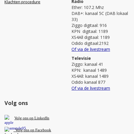
Radio
Klachten procedure
Ether: 107.2 Mhz
DAB+: kanaal 5C (DAB lokaal
33)
Ziggo digitaal: 916
KPN digitaal: 1189
XS4All digitaal: 1189
Odido digitaal:2192
Of via de livestream
Televisie
Ziggo: kanaal 41
KPN: kanaal 1489
XS4All: kanaal 1489
Odido kanaal 877
Of via de livestream
Volg ons
V
olg ons op L
inkedIn
Volg ons op Facebook