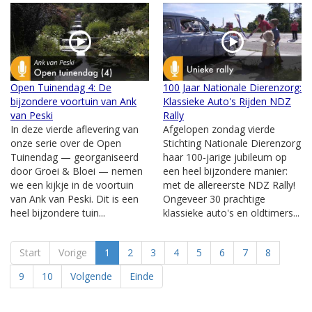
Open Tuinendag 4: De
100 Jaar Nationale Dierenzorg:
bijzondere voortuin van Ank
Klassieke Auto's Rijden NDZ
van Peski
Rally
In deze vierde aflevering van
Afgelopen zondag vierde
onze serie over de Open
Stichting Nationale Dierenzorg
Tuinendag — georganiseerd
haar 100-jarige jubileum op
door Groei & Bloei — nemen
een heel bijzondere manier:
we een kijkje in de voortuin
met de allereerste NDZ Rally!
van Ank van Peski. Dit is een
Ongeveer 30 prachtige
heel bijzondere tuin...
klassieke auto's en oldtimers...
Start
Vorige
1
2
3
4
5
6
7
8
9
10
Volgende
Einde