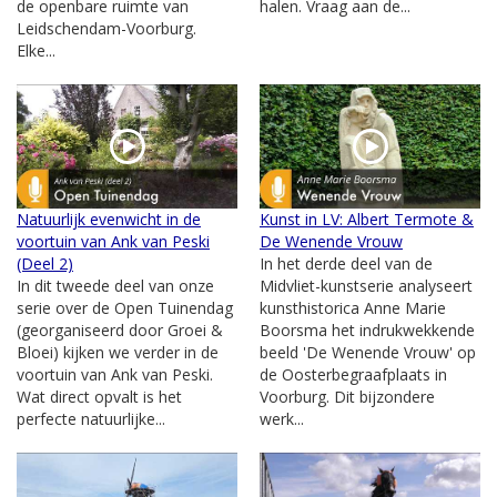
de openbare ruimte van
halen. Vraag aan de...
Leidschendam-Voorburg.
Elke...
Natuurlijk evenwicht in de
Kunst in LV: Albert Termote &
voortuin van Ank van Peski
De Wenende Vrouw
(Deel 2)
In het derde deel van de
In dit tweede deel van onze
Midvliet-kunstserie analyseert
serie over de Open Tuinendag
kunsthistorica Anne Marie
(georganiseerd door Groei &
Boorsma het indrukwekkende
Bloei) kijken we verder in de
beeld 'De Wenende Vrouw' op
voortuin van Ank van Peski.
de Oosterbegraafplaats in
Wat direct opvalt is het
Voorburg. Dit bijzondere
perfecte natuurlijke...
werk...