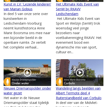
Kunst in LV: 'Lezende kinderen'
Het Ultimate Kids Event van
van Marian Gobius
SenW bij RKAVV
In deel 5 van onze serie over
Leidschendam
kunstwerken in
Het Ultimate Kids Event van
Leidschendam-Voorburg
Sport en Welzijn (SenW) trok
neemt kunsthistorica Anne
woensdag veel jonge
Marie Boorsma ons mee naar
bezoekers naar
een bijzonder beeld in de
voetbalvereniging RKAVV. Het
openbare ruimte. Ze vertelt
evenement bood een
het complete verhaal...
dynamische mix van sport,
cultuur en...
Nieuwe Driemanspolder onder
Wandeling langs beelden van
water gezet
Albert Termote deel 4
Het water in de Nieuwe
Ruiterstandbeeld van Corbulo
Driemanspolder staat tijdelijk
In deel vier van de Midvliet-