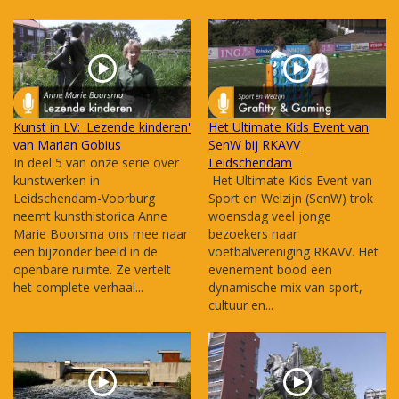
Kunst in LV: 'Lezende kinderen'
Het Ultimate Kids Event van
van Marian Gobius
SenW bij RKAVV
In deel 5 van onze serie over
Leidschendam
kunstwerken in
Het Ultimate Kids Event van
Leidschendam-Voorburg
Sport en Welzijn (SenW) trok
neemt kunsthistorica Anne
woensdag veel jonge
Marie Boorsma ons mee naar
bezoekers naar
een bijzonder beeld in de
voetbalvereniging RKAVV. Het
openbare ruimte. Ze vertelt
evenement bood een
het complete verhaal...
dynamische mix van sport,
cultuur en...