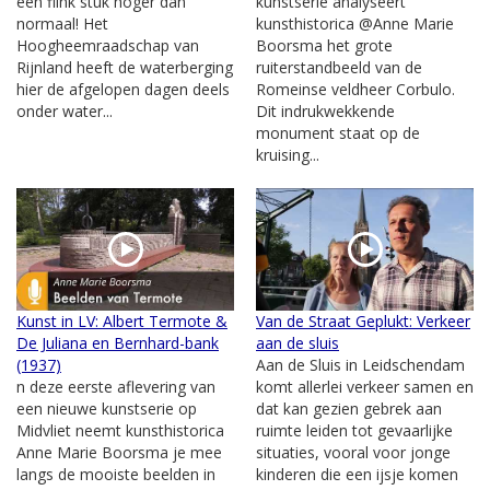
een flink stuk hoger dan
kunstserie analyseert
normaal! Het
kunsthistorica @Anne Marie
Hoogheemraadschap van
Boorsma het grote
Rijnland heeft de waterberging
ruiterstandbeeld van de
hier de afgelopen dagen deels
Romeinse veldheer Corbulo.
onder water...
Dit indrukwekkende
monument staat op de
kruising...
Kunst in LV: Albert Termote &
Van de Straat Geplukt: Verkeer
De Juliana en Bernhard-bank
aan de sluis
(1937)
Aan de Sluis in Leidschendam
n deze eerste aflevering van
komt allerlei verkeer samen en
een nieuwe kunstserie op
dat kan gezien gebrek aan
Midvliet neemt kunsthistorica
ruimte leiden tot gevaarlijke
Anne Marie Boorsma je mee
situaties, vooral voor jonge
langs de mooiste beelden in
kinderen die een ijsje komen