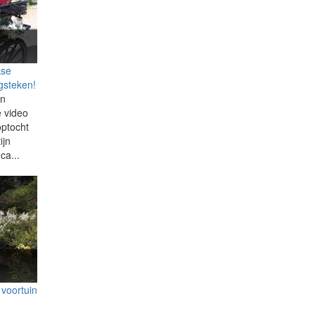
kse
gsteken!
jn
e video
optocht
ijn
ca...
voortuin