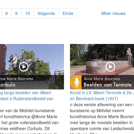
8
9
10
Volgende
Einde
Meer nieuws
g langs beelden van Albert
Kunst in LV: Albert Termote & De 
deel 4 Ruiterstandbeeld van
en Bernhard-bank (1937)
n deze eerste aflevering van een
ier van de Midvliet-kunstserie
kunstserie op Midvliet neemt
rt kunsthistorica @Anne Marie
kunsthistorica Anne Marie Boorsm
het grote ruiterstandbeeld van
mee langs de mooiste beelden in
nse veldheer Corbulo. Dit
openbare ruimte van Leidschend