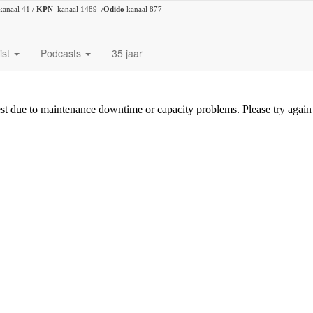
kanaal 41 /
KPN
kanaal 1489 /
Odido
kanaal 877
ist
Podcasts
35 jaar