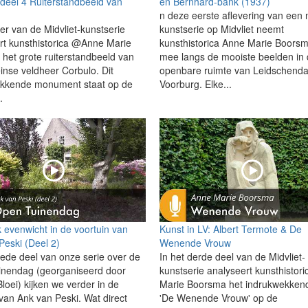
deel 4 Ruiterstandbeeld van
en Bernhard-bank (1937)
n deze eerste aflevering van een
ier van de Midvliet-kunstserie
kunstserie op Midvliet neemt
rt kunsthistorica @Anne Marie
kunsthistorica Anne Marie Boorsm
het grote ruiterstandbeeld van
mee langs de mooiste beelden in
nse veldheer Corbulo. Dit
openbare ruimte van Leidschend
ekkende monument staat op de
Voorburg. Elke...
.
k evenwicht in de voortuin van
Kunst in LV: Albert Termote & De
Peski (Deel 2)
Wenende Vrouw
weede deel van onze serie over de
In het derde deel van de Midvliet-
nendag (georganiseerd door
kunstserie analyseert kunsthistor
loei) kijken we verder in de
Marie Boorsma het indrukwekken
 van Ank van Peski. Wat direct
'De Wenende Vrouw' op de