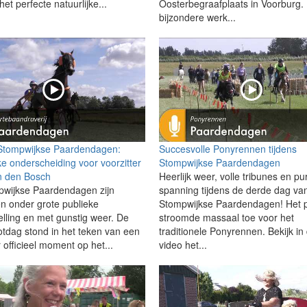
 het perfecte natuurlijke...
Oosterbegraafplaats in Voorburg. 
bijzondere werk...
Stompwijkse Paardendagen:
Succesvolle Ponyrennen tijdens
ke onderscheiding voor voorzitter
Stompwijkse Paardendagen
n den Bosch
Heerlijk weer, volle tribunes en pu
wijkse Paardendagen zijn
spanning tijdens de derde dag va
en onder grote publieke
Stompwijkse Paardendagen! Het p
elling en met gunstig weer. De
stroomde massaal toe voor het
lotdag stond in het teken van een
traditionele Ponyrennen. Bekijk in
 officieel moment op het...
video het...