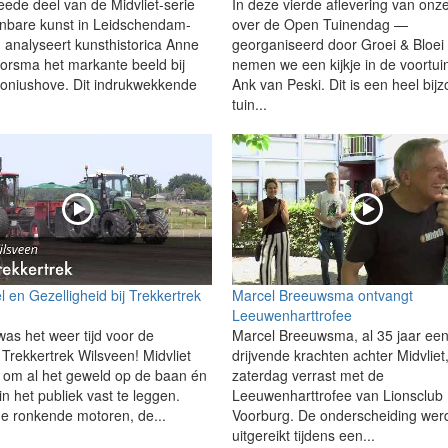
eede deel van de Midvliet-serie
In deze vierde aflevering van onze
nbare kunst in Leidschendam-
over de Open Tuinendag —
 analyseert kunsthistorica Anne
georganiseerd door Groei & Bloe
orsma het markante beeld bij
nemen we een kijkje in de voortui
niushove. Dit indrukwekkende
Ank van Peski. Dit is een heel bij
tuin...
 en Gezelligheid bij Trekkertrek
Marcel Breeuwsma ontvangt
n
Leeuwenharttrofee
as het weer tijd voor de
Marcel Breeuwsma, al 35 jaar ee
e Trekkertrek Wilsveen! Midvliet
drijvende krachten achter Midvliet,
j om al het geweld op de baan én
zaterdag verrast met de
in het publiek vast te leggen.
Leeuwenharttrofee van Lionsclub
e ronkende motoren, de...
Voorburg. De onderscheiding wer
uitgereikt tijdens een...