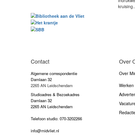
indrukw
kruising..
Contact
Over 
Over Mid
Algemene correspondentie
Damlaan 32
Werken b
2265 AN Leidschendam
Adverte
Studioadres & Bezoekadres
Damlaan 32
Vacatur
2265 AN Leidschendam
Redacti
Telefoon studio: 070-3202266
info@midvliet.nl