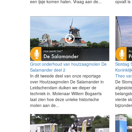
een ijsje komen halen. Vraag aan de...
opvalt is
Groot onderhoud van houtzaagmolen De
Slotdag 
Salamander deel 2
Koninklij
In dit tweede deel van onze reportage
Theo va
over Houtzaagmolen De Salamander in
De Stomp
Leidschendam duiken we dieper de
afgeslot
techniek in. Molenaar Willem Bogaerts
belangst
laat zien hoe deze unieke historische
vierde s
molen aan de...
bijzonder