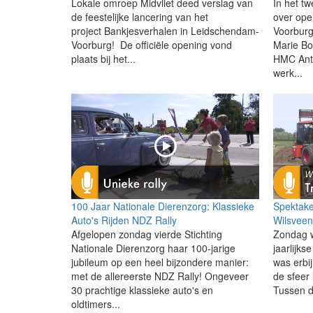
Lokale omroep Midvliet deed verslag van
In het tw
de feestelijke lancering van het
over ope
project Bankjesverhalen in Leidschendam-
Voorburg
Voorburg! De officiële opening vond
Marie Bo
plaats bij het...
HMC Anto
werk...
100 Jaar Nationale Dierenzorg: Klassieke
Spektakel
Auto's Rijden NDZ Rally
Wilsvee
Afgelopen zondag vierde Stichting
Zondag w
Nationale Dierenzorg haar 100-jarige
jaarlijks
jubileum op een heel bijzondere manier:
was erbi
met de allereerste NDZ Rally! Ongeveer
de sfeer 
30 prachtige klassieke auto's en
Tussen d
oldtimers...