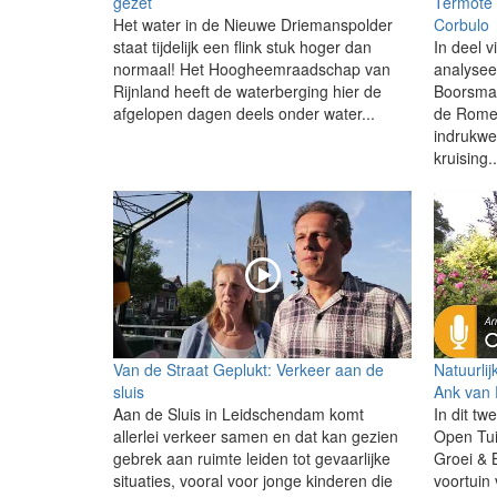
gezet
Termote 
Het water in de Nieuwe Driemanspolder
Corbulo
staat tijdelijk een flink stuk hoger dan
In deel v
normaal! Het Hoogheemraadschap van
analysee
Rijnland heeft de waterberging hier de
Boorsma 
afgelopen dagen deels onder water...
de Romei
indrukw
kruising..
Van de Straat Geplukt: Verkeer aan de
Natuurlij
sluis
Ank van 
Aan de Sluis in Leidschendam komt
In dit t
allerlei verkeer samen en dat kan gezien
Open Tui
gebrek aan ruimte leiden tot gevaarlijke
Groei & B
situaties, vooral voor jonge kinderen die
voortuin