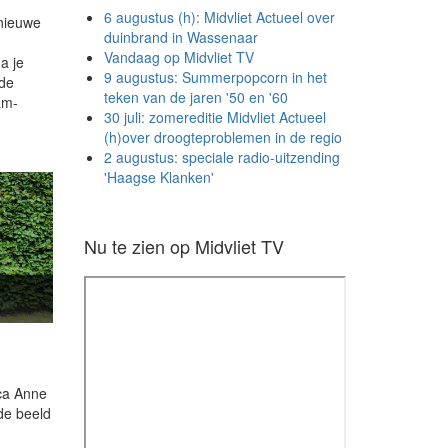
6 augustus (h): Midvliet Actueel over
 nieuwe
duinbrand in Wassenaar
Vandaag op Midvliet TV
a je
9 augustus: Summerpopcorn in het
 de
teken van de jaren '50 en '60
am-
30 juli: zomereditie Midvliet Actueel
(h)over droogteproblemen in de regio
2 augustus: speciale radio-uitzending
'Haagse Klanken'
Nu te zien op Midvliet TV
ica Anne
de beeld