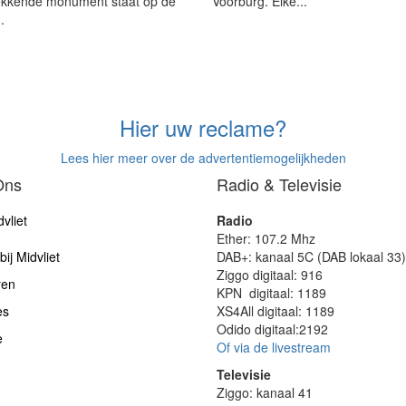
ekkende monument staat op de
Voorburg. Elke...
.
Hier uw reclame?
Lees hier meer over de advertentiemogelijkheden
Ons
Radio & Televisie
vliet
Radio
Ether: 107.2 Mhz
ij Midvliet
DAB+: kanaal 5C (DAB lokaal 33)
Ziggo digitaal: 916
ren
KPN digitaal: 1189
es
XS4All digitaal: 1189
Odido digitaal:2192
e
Of via de livestream
Televisie
Ziggo: kanaal 41