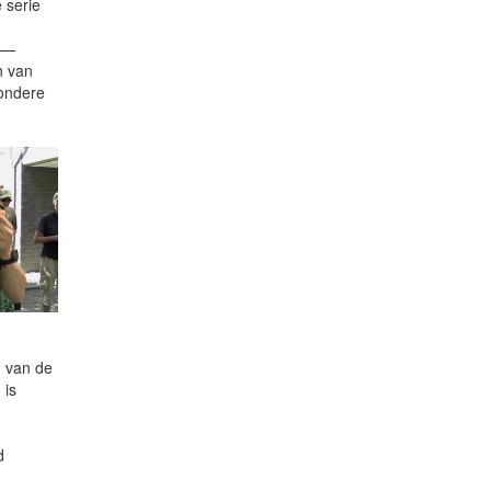
 serie
i —
n van
zondere
n van de
 is
d