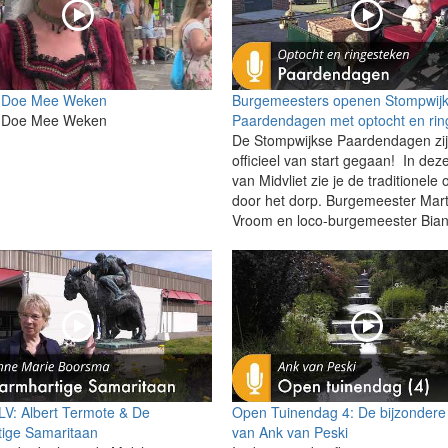
 Doe Mee Weken
Burgemeesters openen Stompwij
 Doe Mee Weken
Paardendagen met optocht en rin
De Stompwijkse Paardendagen zi
officieel van start gegaan! In dez
van Midvliet zie je de traditionele 
door het dorp. Burgemeester Mart
Vroom en loco-burgemeester Bian
 LV: Albert Termote & De
Open Tuinendag 4: De bijzondere 
ige Samaritaan
van Ank van Peski