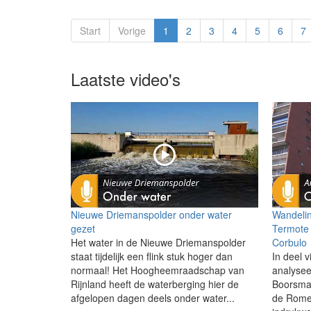
Start
Vorige
1
2
3
4
5
6
7
Laatste video's
Nieuwe Driemanspolder onder water
Wandelin
gezet
Termote 
Het water in de Nieuwe Driemanspolder
Corbulo
staat tijdelijk een flink stuk hoger dan
In deel v
normaal! Het Hoogheemraadschap van
analysee
Rijnland heeft de waterberging hier de
Boorsma 
afgelopen dagen deels onder water...
de Romei