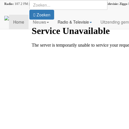
Radio:
107.2 FM |
DAB+:
kanaal 5C (DAB lokaal 33) |
Ziggo
kanaal 916 |
Televisie:
Ziggo
Zoeken
Home
Nieuws
Radio & Televisie
Uitzending gem