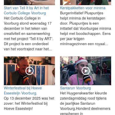
Start van Tell It by Art in het
Kerstpakketten voor minima
Corbulo College Voorburg
Burgerinitiatief Pluspuntjes
Het Corbulo College in
helpt minima de kerstdagen
Voorburg stond woensdag 17
door. Pluspuntjes is een
december in het teken van
initiatief dat Voorburgse minima
creativiteit en samenwerking
helpt met boodschappen. Eens
met het project 'Tell it by ART'.
per jaar krijgen
Dit project is een onderdeel
minimagezinnen een royaal...
van het voortraject naar het...
Winterfestival bij Hoeve
Santarun Voorburg
Essesteijn Voorburg.
Het Huygenskwartier kleurde
Op 13 december 2025 was het
zaterdagmiddag rood tijdens
zover: het Winterfestival bij
de jaarlijkse Santarun
Hoeve Essesteijn!
Voorburg.Honderd deelnemers
verschenen in