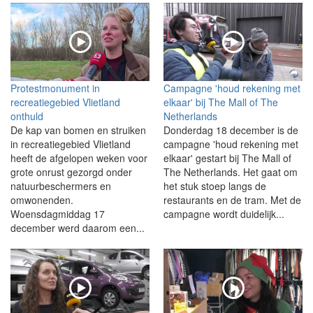
Protestmonument in
Campagne 'houd rekening met
recreatiegebied Vlietland
elkaar' bij The Mall of The
onthuld
Netherlands
De kap van bomen en struiken
Donderdag 18 december is de
in recreatiegebied Vlietland
campagne 'houd rekening met
heeft de afgelopen weken voor
elkaar' gestart bij The Mall of
grote onrust gezorgd onder
The Netherlands. Het gaat om
natuurbeschermers en
het stuk stoep langs de
omwonenden.
restaurants en de tram. Met de
Woensdagmiddag 17
campagne wordt duidelijk...
december werd daarom een...