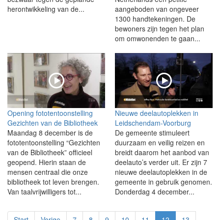
herontwikkeling van de...
aangeboden van ongeveer
1300 handtekeningen. De
bewoners zijn tegen het plan
om omwonenden te gaan...
Opening fototentoonstelling
Nieuwe deelautoplekken in
Gezichten van de Bibliotheek
Leidschendam-Voorburg
Maandag 8 december is de
De gemeente stimuleert
fototentoonstelling “Gezichten
duurzaam en veilig reizen en
van de Bibliotheek” officieel
breidt daarom het aanbod van
geopend. Hierin staan de
deelauto’s verder uit. Er zijn 7
mensen centraal die onze
nieuwe deelautoplekken in de
bibliotheek tot leven brengen.
gemeente in gebruik genomen.
Van taalvrijwilligers tot...
Donderdag 4 december...
Start
Vorige
7
8
9
10
11
12
13