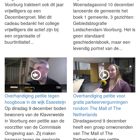
Voorburg trakteert ook dit jaar
Woensdagavond 10 december
vrijwilligers op een
lanceerde de gemeente het
Decembergroet. Met dit
boek 1 gemeente, 3 gezichten:
cadeau bedankt het college
Gebiedsbiografie
vrijwilligers die actief zijn bij
Leidschendam-Voorburg. Het is
een organisatie of
geen standaard
buurtinitiatief...
geschiedenisboek, maar een
levendig portret van de...
Overhandiging petitie tegen
Overhandiging petitie voor
hoogbouw in de wijk Essesteijn
gratis parkeervergunningen
Op dinsdag 9 december boden
rondom The Mall of The
bewoners van de Klaverweide
Netherlands
in Voorburg een petitie aan de
Dinsdagavond 9 december
voorzitter van de Commissie
heeft een groep omwonenden
Omgeving aan. Zij maken
van The Mall of The
bezwaar tegen de geplande
Netherlands een petitie