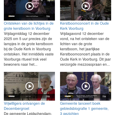
Ontsteken van de lichtjes in de
Kerstboomconcert in de Oude
grote kerstboom in Voorburg
Kerk Voorburg
Vrijdagmiddag 12 december
Vrijdagavond 12 december
2025 om 5 uur precies zijn de
vond, na het ontsteken van de
lampjes in de grote kerstboom
lichten van de grote
bij de Oude Kerk in Voorburg
kerstboom, het jaarlijkse
ontstoken. Het inmiddels vaste
Kerstboomconcert plaats in de
Voorburgs ritueel trok veel
Oude Kerk in Voorburg. Dit jaar
bewoners naar het...
verzorgde mezzosopraan en...
Vrijwilligers ontvangen de
Gemeente lanceert boek
Decembergroet
gebiedsbiografie 1 gemeente,
De gemeente Leidschendam-
3 gezichten