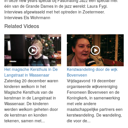
In deze new years special bij Fascinating Jazz een special met
één van de Grande Dames in de jazz wereld: Laura Fygi.
Interviews afgewisseld met het optreden in Zoetermeer.
Interviews Els Wohrmann
Related Videos
Het magische Kersthuis in De
Kerstwandeling door de wijk
Langstraat in Wassenaar
Bovenveen
Zaterdag 20 december waren
Vrijdagavond 19 december
kinderen welkom in het
organiseerde wijkvereniging
Magische Kersthuis van de
Fenomeen Bovenveen en de
kerstman in de Langstraat in
Koningkerk, in samenwerking
Wassenaar. De kinderen
met vele andere
werden welkom geheten door
maatschappelijke partners een
de kerstman en konden
kerstwandeling. De wandeling,
tekenen, samen met...
die voor de...