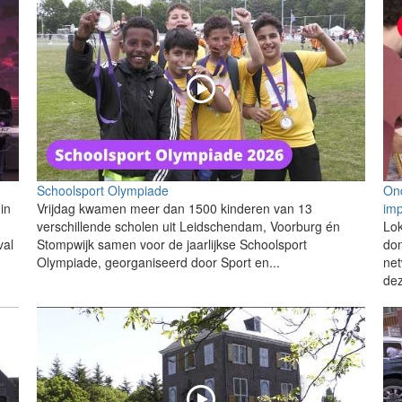
Schoolsport Olympiade
Ond
in
Vrijdag kwamen meer dan 1500 kinderen van 13
im
verschillende scholen uit Leidschendam, Voorburg én
Lo
val
Stompwijk samen voor de jaarlijkse Schoolsport
don
Olympiade, georganiseerd door Sport en...
net
dez