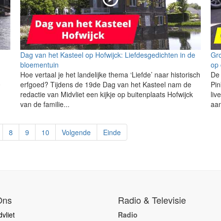
Dag van het Kasteel op Hofwijck: Liefdesgedichten in de
Gro
bloementuin
op
Hoe vertaal je het landelijke thema ‘Liefde’ naar historisch
De
0
erfgoed? Tijdens de 19de Dag van het Kasteel nam de
Pin
redactie van Midvliet een kijkje op buitenplaats Hofwijck
liv
van de familie...
aan
8
9
10
Volgende
Einde
Ons
Radio & Televisie
vliet
Radio