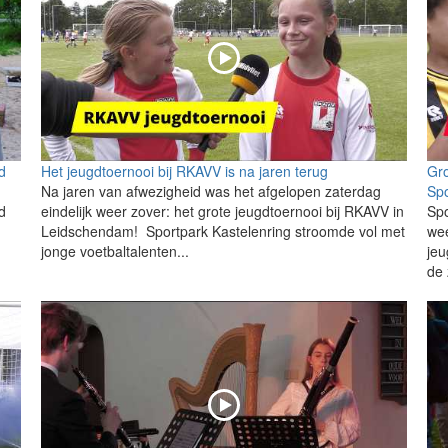
d
Het jeugdtoernooi bij RKAVV is na jaren terug
Gro
Na jaren van afwezigheid was het afgelopen zaterdag
Spo
d
eindelijk weer zover: het grote jeugdtoernooi bij RKAVV in
Spo
Leidschendam! Sportpark Kastelenring stroomde vol met
wee
jonge voetbaltalenten...
jeu
de 