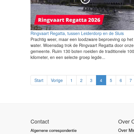
Ringvaart Regatta, tussen Leiderdorp en de Sluis
Prachtig weer, maar een loodzware beproeving op het
water. Woensdag trok de Ringvaart Regatta door onze
gemeente. Ruim 130 boten roeiden de traditionele 10
kilometer, en een selecte groep legde...
Start
Vorige
1
2
3
4
5
6
7
Contact
Over 
Over Mid
Algemene correspondentie