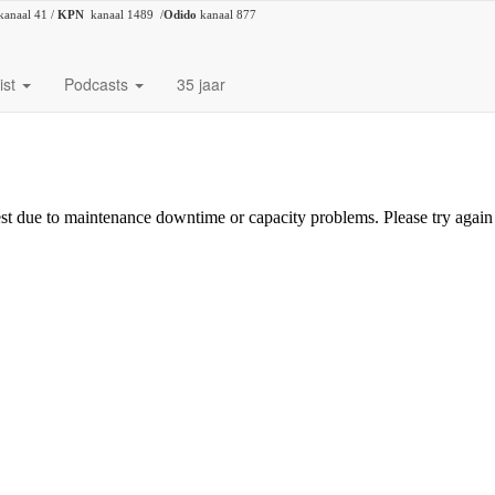
kanaal 41 /
KPN
kanaal 1489 /
Odido
kanaal 877
ist
Podcasts
35 jaar