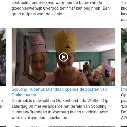
contracten ondertekend waarmee de bouw van de
Tij
gloednieuwe wijk Overgoo definitief kan beginnen. Een
kij
grote mijlpaal voor de lokale...
lan
dat
Scouting Hubertus-Brandaan opende de poorten van
Pro
d
Drakenburcht
Op 
te
De draak is ontwaakt op Drakenburcht de Vliethof! Op
pl
ar
zaterdag 30 mei veranderde het terrein van Scouting
'Do
Hubertus-Brandaan in Voorburg in een middeleeuwse
De 
wereld vol avontuur, spellen en...
AZC