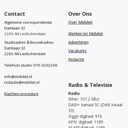
Contact
Over Ons
Over Midvliet
Algemene correspondentie
Damlaan 32
Werken bij Midvliet
2265 AN Leidschendam
Adverteren
Studioadres & Bezoekadres
Damlaan 32
Vacatures
2265 AN Leidschendam
Redactie
Telefoon studio: 070-3202266
info@midvliet.nl
redactie@midvliet.nl
Radio & Televisie
Radio
Klachten procedure
Ether: 107.2 Mhz
DAB+: kanaal 5C (DAB lokaal
33)
Ziggo digitaal: 916
KPN digitaal: 1189
XS4All digitaal: 1189