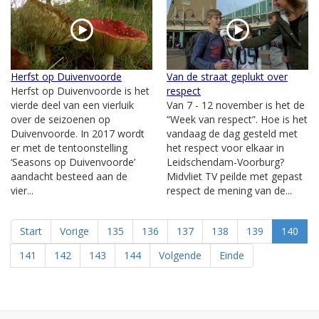
Herfst op Duivenvoorde
Van de straat geplukt over
Herfst op Duivenvoorde is het
respect
vierde deel van een vierluik
Van 7 - 12 november is het de
over de seizoenen op
“Week van respect”. Hoe is het
Duivenvoorde. In 2017 wordt
vandaag de dag gesteld met
er met de tentoonstelling
het respect voor elkaar in
‘Seasons op Duivenvoorde’
Leidschendam-Voorburg?
aandacht besteed aan de
Midvliet TV peilde met gepast
vier...
respect de mening van de...
Start
Vorige
135
136
137
138
139
140
141
142
143
144
Volgende
Einde