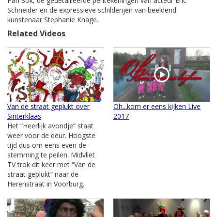
Pan Sok, de gedetailleerde pentekeningen van acteur Eric
Schneider en de expressieve schilderijen van beeldend
kunstenaar Stephanie Knage.
Related Videos
Van de straat geplukt over
Oh...kom er eens kijken Live
Sinterklaas
2017
Het “Heerlijk avondje” staat
weer voor de deur. Hoogste
tijd dus om eens even de
stemming te peilen. Midvliet
TV trok dit keer met “Van de
straat geplukt” naar de
Herenstraat in Voorburg.