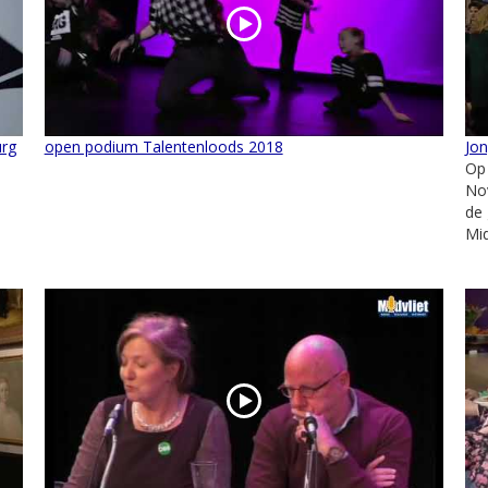
urg
open podium Talentenloods 2018
Jo
Op
Nov
de 
Mid