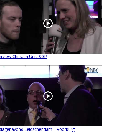
erview Christen Unie SGP
tslagenavond Leidschendam – Voorburg