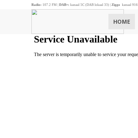
Radio:
107.2 FM |
DAB+:
kanaal 5C (DAB lokaal 33) |
Ziggo
kanaal 916
HOME
ZOEKEN