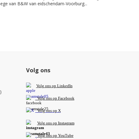
llege van B&W van eidschendam-Voorburg...
Volg ons
V
olg ons op L
inkedIn
)
Volg ons op Facebook
Volg ons op X
Volg ons op Instagram
Volg
ons op
YouTube