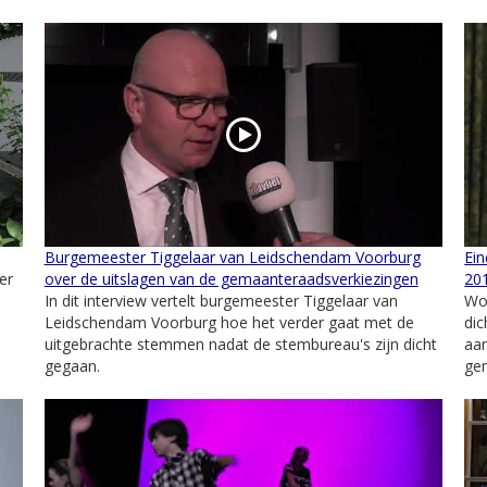
Burgemeester Tiggelaar van Leidschendam Voorburg
Ei
er
over de uitslagen van de gemaanteraadsverkiezingen
20
In dit interview vertelt burgemeester Tiggelaar van
Wo
Leidschendam Voorburg hoe het verder gaat met de
dic
uitgebrachte stemmen nadat de stembureau's zijn dicht
aan
gegaan.
gem