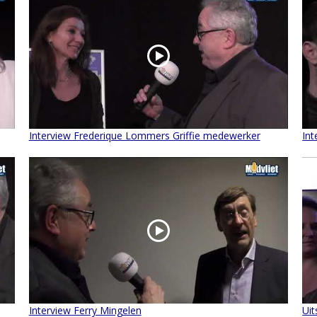
Interview Frederique Lommers Griffie medewerker
Int
Interview Ferry Mingelen
Ui