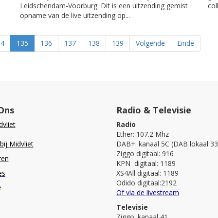
Leidschendam-Voorburg. Dit is een uitzending gemist
co
opname van de live uitzending op...
34
135
136
137
138
139
Volgende
Einde
Ons
Radio & Televisie
vliet
Radio
Ether: 107.2 Mhz
ij Midvliet
DAB+: kanaal 5C (DAB lokaal 33
Ziggo digitaal: 916
ren
KPN digitaal: 1189
es
XS4All digitaal: 1189
Odido digitaal:2192
e
Of via de livestream
Televisie
Ziggo: kanaal 41