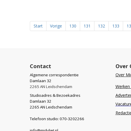
Start
Vorige
130
131
132
133
1
Contact
Over 
Over Mid
Algemene correspondentie
Damlaan 32
Werken b
2265 AN Leidschendam
Adverte
Studioadres & Bezoekadres
Damlaan 32
Vacatur
2265 AN Leidschendam
Redacti
Telefoon studio: 070-3202266
info@midvliet.nl