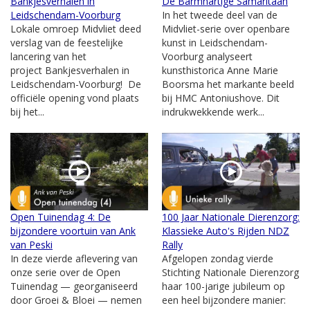
Bankjesverhalen in
De Barmhartige Samaritaan
Leidschendam-Voorburg
In het tweede deel van de
Lokale omroep Midvliet deed
Midvliet-serie over openbare
verslag van de feestelijke
kunst in Leidschendam-
lancering van het
Voorburg analyseert
project Bankjesverhalen in
kunsthistorica Anne Marie
Leidschendam-Voorburg! De
Boorsma het markante beeld
officiële opening vond plaats
bij HMC Antoniushove. Dit
bij het...
indrukwekkende werk...
Open Tuinendag 4: De
100 Jaar Nationale Dierenzorg:
bijzondere voortuin van Ank
Klassieke Auto's Rijden NDZ
van Peski
Rally
In deze vierde aflevering van
Afgelopen zondag vierde
onze serie over de Open
Stichting Nationale Dierenzorg
Tuinendag — georganiseerd
haar 100-jarige jubileum op
door Groei & Bloei — nemen
een heel bijzondere manier: