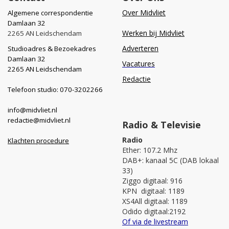
Over Midvliet
Algemene correspondentie
Damlaan 32
Werken bij Midvliet
2265 AN Leidschendam
Adverteren
Studioadres & Bezoekadres
Damlaan 32
Vacatures
2265 AN Leidschendam
Redactie
Telefoon studio: 070-3202266
info@midvliet.nl
redactie@midvliet.nl
Radio & Televisie
Radio
Klachten procedure
Ether: 107.2 Mhz
DAB+: kanaal 5C (DAB lokaal
33)
Ziggo digitaal: 916
KPN digitaal: 1189
XS4All digitaal: 1189
Odido digitaal:2192
Of via de livestream