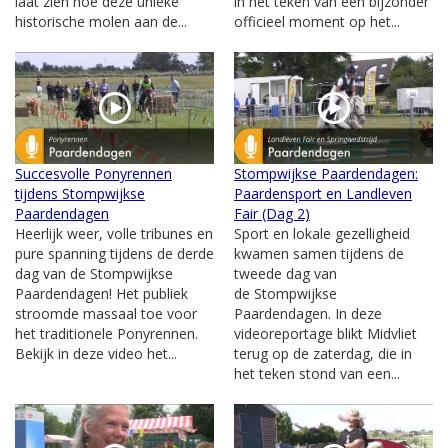
laat zien hoe deze unieke
in het teken van een bijzonder
historische molen aan de...
officieel moment op het...
Succesvolle Ponyrennen
Stompwijkse Paardendagen:
tijdens Stompwijkse
Paardensport en Landleven
Paardendagen
Fair (Dag 2)
Heerlijk weer, volle tribunes en
Sport en lokale gezelligheid
pure spanning tijdens de derde
kwamen samen tijdens de
dag van de Stompwijkse
tweede dag van
Paardendagen! Het publiek
de Stompwijkse
stroomde massaal toe voor
Paardendagen. In deze
het traditionele Ponyrennen.
videoreportage blikt Midvliet
Bekijk in deze video het...
terug op de zaterdag, die in
het teken stond van een...