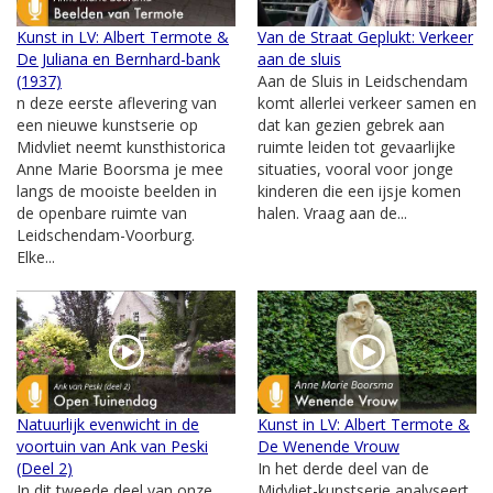
Kunst in LV: Albert Termote &
Van de Straat Geplukt: Verkeer
De Juliana en Bernhard-bank
aan de sluis
(1937)
Aan de Sluis in Leidschendam
n deze eerste aflevering van
komt allerlei verkeer samen en
een nieuwe kunstserie op
dat kan gezien gebrek aan
Midvliet neemt kunsthistorica
ruimte leiden tot gevaarlijke
Anne Marie Boorsma je mee
situaties, vooral voor jonge
langs de mooiste beelden in
kinderen die een ijsje komen
de openbare ruimte van
halen. Vraag aan de...
Leidschendam-Voorburg.
Elke...
Natuurlijk evenwicht in de
Kunst in LV: Albert Termote &
voortuin van Ank van Peski
De Wenende Vrouw
(Deel 2)
In het derde deel van de
In dit tweede deel van onze
Midvliet-kunstserie analyseert