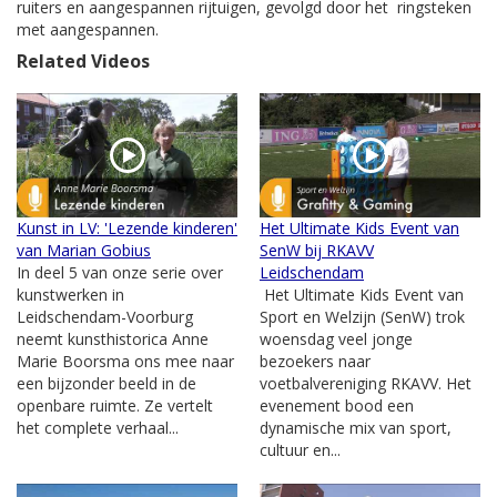
ruiters en aangespannen rijtuigen, gevolgd door het ringsteken
met aangespannen.
Related Videos
Kunst in LV: 'Lezende kinderen'
Het Ultimate Kids Event van
van Marian Gobius
SenW bij RKAVV
In deel 5 van onze serie over
Leidschendam
kunstwerken in
Het Ultimate Kids Event van
Leidschendam-Voorburg
Sport en Welzijn (SenW) trok
neemt kunsthistorica Anne
woensdag veel jonge
Marie Boorsma ons mee naar
bezoekers naar
een bijzonder beeld in de
voetbalvereniging RKAVV. Het
openbare ruimte. Ze vertelt
evenement bood een
het complete verhaal...
dynamische mix van sport,
cultuur en...