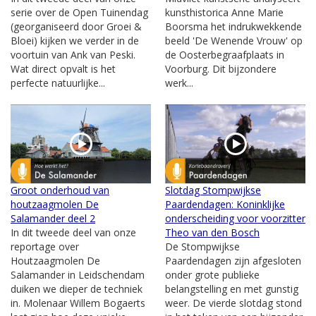
serie over de Open Tuinendag
kunsthistorica Anne Marie
(georganiseerd door Groei &
Boorsma het indrukwekkende
Bloei) kijken we verder in de
beeld 'De Wenende Vrouw' op
voortuin van Ank van Peski.
de Oosterbegraafplaats in
Wat direct opvalt is het
Voorburg. Dit bijzondere
perfecte natuurlijke...
werk...
Groot onderhoud van
Slotdag Stompwijkse
houtzaagmolen De
Paardendagen: Koninklijke
Salamander deel 2
onderscheiding voor voorzitter
In dit tweede deel van onze
Theo van den Bosch
reportage over
De Stompwijkse
Houtzaagmolen De
Paardendagen zijn afgesloten
Salamander in Leidschendam
onder grote publieke
duiken we dieper de techniek
belangstelling en met gunstig
in. Molenaar Willem Bogaerts
weer. De vierde slotdag stond