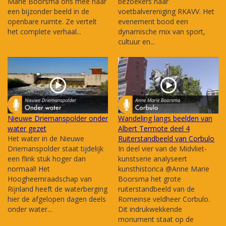
Marie Boorsma ons mee naar
bezoekers naar
een bijzonder beeld in de
voetbalvereniging RKAVV. Het
openbare ruimte. Ze vertelt
evenement bood een
het complete verhaal...
dynamische mix van sport,
cultuur en...
Nieuwe Driemanspolder onder
Wandeling langs beelden van
water gezet
Albert Termote deel 4
Het water in de Nieuwe
Ruiterstandbeeld van Corbulo
Driemanspolder staat tijdelijk
In deel vier van de Midvliet-
een flink stuk hoger dan
kunstserie analyseert
normaal! Het
kunsthistorica @Anne Marie
Hoogheemraadschap van
Boorsma het grote
Rijnland heeft de waterberging
ruiterstandbeeld van de
hier de afgelopen dagen deels
Romeinse veldheer Corbulo.
onder water...
Dit indrukwekkende
monument staat op de