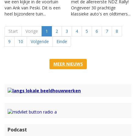
we een kijkje in de voortuin
met de allereerste NDZ Rally!
van Ank van Peski. Dit is een
Ongeveer 30 prachtige
heel bijzondere tuin...
klassieke auto's en oldtimers...
Start
Vorige
1
2
3
4
5
6
7
8
9
10
Volgende
Einde
MEER NIEUWS
Podcast