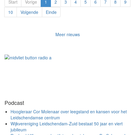
Start
Vorige
1
2
3
4
5
6
7
8
9
10
Volgende
Einde
Meer nieuws
Podcast
Hoogleraar Cor Molenaar over leegstand en kansen voor het
Leidschendamse centrum
Wijkvereniging Leidschendam-Zuid bestaat 50 jaar en viert
jubileum