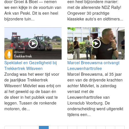
door Groei & Bloei — nemen
een heel bijzondere manier:
we een kijkje in de voortuin van
met de allereerste NDZ Rally!
Ank van Peski. Dit is een heel
Ongeveer 30 prachtige
bijzondere tuin...
klassieke auto's en oldtimers...
Spektakel en Gezelligheid bij
Marcel Breeuwsma ontvangt
Trekkertrek Wilsveen
Leeuwenharttrofee
Zondag was het weer tijd voor
Marcel Breeuwsma, al 35 jaar
de jaarlijkse Trekkertrek
een van de drijvende krachten
Wilsveen! Midvliet was erbij om
achter Midvliet, is zaterdag
al het geweld op de baan én
verrast met de
de sfeer in het publiek vast te
Leeuwenharttrofee van
leggen. Tussen de ronkende
Lionsclub Voorburg. De
motoren, de...
onderscheiding werd uitgereikt
tijdens een...