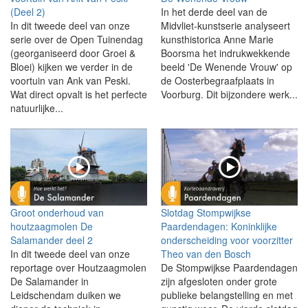
(Deel 2)
In het derde deel van de
In dit tweede deel van onze
Midvliet-kunstserie analyseert
serie over de Open Tuinendag
kunsthistorica Anne Marie
(georganiseerd door Groei &
Boorsma het indrukwekkende
Bloei) kijken we verder in de
beeld 'De Wenende Vrouw' op
voortuin van Ank van Peski.
de Oosterbegraafplaats in
Wat direct opvalt is het perfecte
Voorburg. Dit bijzondere werk...
natuurlijke...
Groot onderhoud van
Slotdag Stompwijkse
houtzaagmolen De
Paardendagen: Koninklijke
Salamander deel 2
onderscheiding voor voorzitter
In dit tweede deel van onze
Theo van den Bosch
reportage over Houtzaagmolen
De Stompwijkse Paardendagen
De Salamander in
zijn afgesloten onder grote
Leidschendam duiken we
publieke belangstelling en met