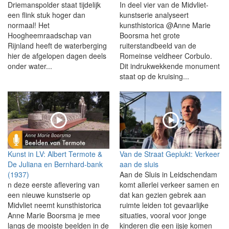
Driemanspolder staat tijdelijk
In deel vier van de Midvliet-
een flink stuk hoger dan
kunstserie analyseert
normaal! Het
kunsthistorica @Anne Marie
Hoogheemraadschap van
Boorsma het grote
Rijnland heeft de waterberging
ruiterstandbeeld van de
hier de afgelopen dagen deels
Romeinse veldheer Corbulo.
onder water...
Dit indrukwekkende monument
staat op de kruising...
Kunst in LV: Albert Termote &
Van de Straat Geplukt: Verkeer
De Juliana en Bernhard-bank
aan de sluis
(1937)
Aan de Sluis in Leidschendam
n deze eerste aflevering van
komt allerlei verkeer samen en
een nieuwe kunstserie op
dat kan gezien gebrek aan
Midvliet neemt kunsthistorica
ruimte leiden tot gevaarlijke
Anne Marie Boorsma je mee
situaties, vooral voor jonge
langs de mooiste beelden in de
kinderen die een ijsje komen