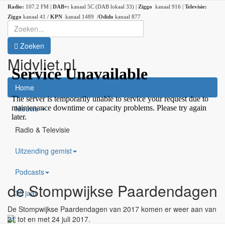
Radio:
107.2 FM |
DAB+:
kanaal 5C (DAB lokaal 33) |
Ziggo
kanaal 916 |
Televisie:
Ziggo
kanaal 41 /
KPN
kanaal 1489 /
Odido
kanaal 877
Zoeken
Midvliet.nl
×
Home
Nieuws
Radio & Televisie
Uitzending gemist
Podcasts
de Stompwijkse Paardendagen
35 jaar
De Stompwijkse Paardendagen van 2017 komen er weer aan van
21 tot en met 24 juli 2017.