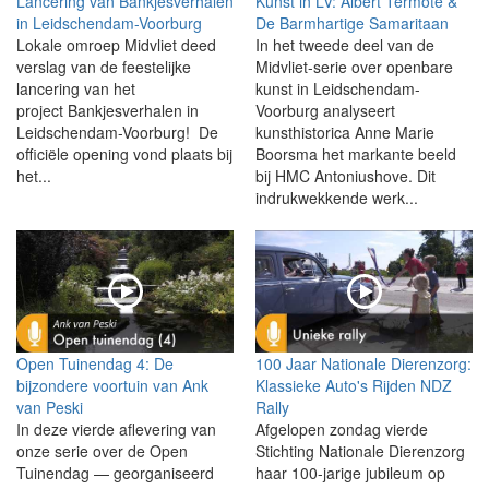
Lancering van Bankjesverhalen
Kunst in LV: Albert Termote &
in Leidschendam-Voorburg
De Barmhartige Samaritaan
Lokale omroep Midvliet deed
In het tweede deel van de
verslag van de feestelijke
Midvliet-serie over openbare
lancering van het
kunst in Leidschendam-
project Bankjesverhalen in
Voorburg analyseert
Leidschendam-Voorburg! De
kunsthistorica Anne Marie
officiële opening vond plaats bij
Boorsma het markante beeld
het...
bij HMC Antoniushove. Dit
indrukwekkende werk...
Open Tuinendag 4: De
100 Jaar Nationale Dierenzorg:
bijzondere voortuin van Ank
Klassieke Auto's Rijden NDZ
van Peski
Rally
In deze vierde aflevering van
Afgelopen zondag vierde
onze serie over de Open
Stichting Nationale Dierenzorg
Tuinendag — georganiseerd
haar 100-jarige jubileum op