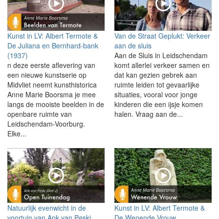
Kunst in LV: Albert Termote &
Van de Straat Geplukt: Verkeer
De Juliana en Bernhard-bank
aan de sluis
(1937)
Aan de Sluis in Leidschendam
n deze eerste aflevering van
komt allerlei verkeer samen en
een nieuwe kunstserie op
dat kan gezien gebrek aan
Midvliet neemt kunsthistorica
ruimte leiden tot gevaarlijke
Anne Marie Boorsma je mee
situaties, vooral voor jonge
langs de mooiste beelden in de
kinderen die een ijsje komen
openbare ruimte van
halen. Vraag aan de...
Leidschendam-Voorburg.
Elke...
Natuurlijk evenwicht in de
Kunst in LV: Albert Termote &
voortuin van Ank van Peski
De Wenende Vrouw