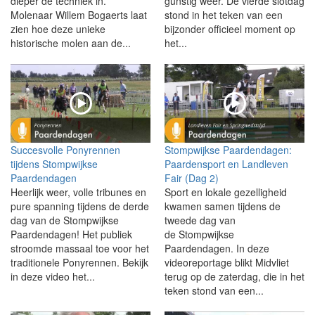
dieper de techniek in.
gunstig weer. De vierde slotdag
Molenaar Willem Bogaerts laat
stond in het teken van een
zien hoe deze unieke
bijzonder officieel moment op
historische molen aan de...
het...
Succesvolle Ponyrennen
Stompwijkse Paardendagen:
tijdens Stompwijkse
Paardensport en Landleven
Paardendagen
Fair (Dag 2)
Heerlijk weer, volle tribunes en
Sport en lokale gezelligheid
pure spanning tijdens de derde
kwamen samen tijdens de
dag van de Stompwijkse
tweede dag van
Paardendagen! Het publiek
de Stompwijkse
stroomde massaal toe voor het
Paardendagen. In deze
traditionele Ponyrennen. Bekijk
videoreportage blikt Midvliet
in deze video het...
terug op de zaterdag, die in het
teken stond van een...