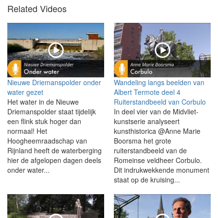
Related Videos
Nieuwe Driemanspolder onder
Wandeling langs beelden van
water gezet
Albert Termote deel 4
Het water in de Nieuwe
Ruiterstandbeeld van Corbulo
Driemanspolder staat tijdelijk
In deel vier van de Midvliet-
een flink stuk hoger dan
kunstserie analyseert
normaal! Het
kunsthistorica @Anne Marie
Hoogheemraadschap van
Boorsma het grote
Rijnland heeft de waterberging
ruiterstandbeeld van de
hier de afgelopen dagen deels
Romeinse veldheer Corbulo.
onder water...
Dit indrukwekkende monument
staat op de kruising...