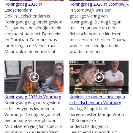
Koningsdag 2026 in
Koningsdag 2026 in Stompwijk
Leidschendam
In Stompwijk was een
Ook in Leidschendam is
gezellige viering van
Koningsdag uitgebreid gevierd.
Koningsdag. De dag begon
Dit jaar was de kleedjesmarkt
met een aubade en een
verplaatst naar het Damplein
fietstocht voor de kinderen
en Damlaan. De markt was
met versierde fietsen. Daarna
jaren lang in de Venestraat.
was er een kleedjesmarkt
Maar ook in de Venestraat...
waarbij men ook...
Koningsdag 2026 in Voorburg
Koninklijke onderscheidingen
Koningsdag is groots gevierd
in Leidschendam-Voorburg
in het Huygens kwartier in
Vrijdag 24 april heeft
Voorburg. De dag begon met
burgemeester Martijn Vroom
een aubade verzorgd door
10 Koninklijke
Muziekvereniging Sint Caecilia
onderscheidingen in
Voorburg. In de Herenstraat
Leidschendam-Voorburg