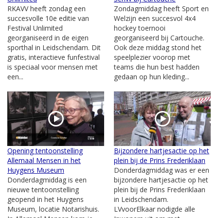
RKAVV heeft zondag een
Zondagmiddag heeft Sport en
succesvolle 10e editie van
Welzijn een succesvol 4x4
Festival Unlimited
hockey toernooi
georganiseerd in de eigen
georganiseerd bij Cartouche.
sporthal in Leidschendam. Dit
Ook deze middag stond het
gratis, interactieve funfestival
speelplezier voorop met
is speciaal voor mensen met
teams die hun best hadden
een...
gedaan op hun kleding...
Opening tentoonstelling
Bijzondere hartjesactie op het
Allemaal Mensen in het
plein bij de Prins Frederiklaan
Huygens Museum
Donderdagmiddag was er een
Donderdagmiddag is een
bijzondere hartjesactie op het
nieuwe tentoonstelling
plein bij de Prins Frederiklaan
geopend in het Huygens
in Leidschendam.
Museum, locatie Notarishuis.
LVvoorElkaar nodigde alle