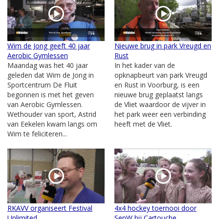
Wim de Jong geeft 40 jaar
Nieuwe brug in park Vreugd en
Aerobic Gymlessen
Rust
Maandag was het 40 jaar
In het kader van de
geleden dat Wim de Jong in
opknapbeurt van park Vreugd
Sportcentrum De Fluit
en Rust in Voorburg, is een
begonnen is met het geven
nieuwe brug geplaatst langs
van Aerobic Gymlessen.
de Vliet waardoor de vijver in
Wethouder van sport, Astrid
het park weer een verbinding
van Eekelen kwam langs om
heeft met de Vliet.
Wim te feliciteren...
RKAVV organiseert Festival
4x4 hockey toernooi door
Unlimited
SenW bij Cartouche