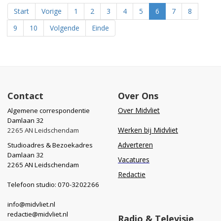
Start
Vorige
1
2
3
4
5
6
7
8
9
10
Volgende
Einde
Contact
Over Ons
Over Midvliet
Algemene correspondentie
Damlaan 32
Werken bij Midvliet
2265 AN Leidschendam
Adverteren
Studioadres & Bezoekadres
Damlaan 32
Vacatures
2265 AN Leidschendam
Redactie
Telefoon studio: 070-3202266
info@midvliet.nl
redactie@midvliet.nl
Radio & Televisie