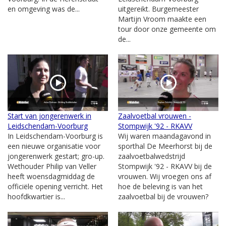
en omgeving was de...
uitgereikt. Burgemeester
Martijn Vroom maakte een
tour door onze gemeente om
de...
Start van jongerenwerk in
Zaalvoetbal vrouwen -
Leidschendam-Voorburg
Stompwijk '92 - RKAVV
In Leidschendam-Voorburg is
Wij waren maandagavond in
een nieuwe organisatie voor
sporthal De Meerhorst bij de
jongerenwerk gestart; gro-up.
zaalvoetbalwedstrijd
Wethouder Philip van Veller
Stompwijk '92 - RKAVV bij de
heeft woensdagmiddag de
vrouwen. Wij vroegen ons af
officiële opening verricht. Het
hoe de beleving is van het
hoofdkwartier is...
zaalvoetbal bij de vrouwen?