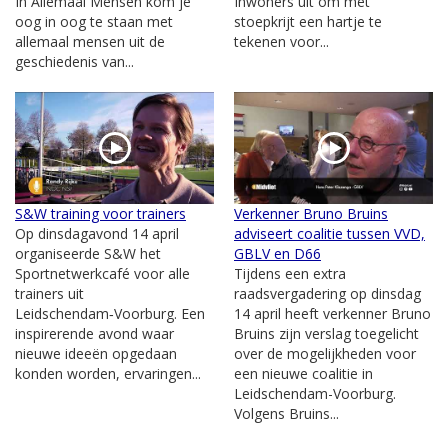
In Allemaal Mensen kom je
Inwoners uit om met
oog in oog te staan met
stoepkrijt een hartje te
allemaal mensen uit de
tekenen voor...
geschiedenis van...
S&W training voor trainers
Verkenner Bruno Bruins
Op dinsdagavond 14 april
adviseert coalitie tussen VVD,
organiseerde S&W het
GBLV en D66
Sportnetwerkcafé voor alle
Tijdens een extra
trainers uit
raadsvergadering op dinsdag
Leidschendam‑Voorburg. Een
14 april heeft verkenner Bruno
inspirerende avond waar
Bruins zijn verslag toegelicht
nieuwe ideeën opgedaan
over de mogelijkheden voor
konden worden, ervaringen...
een nieuwe coalitie in
Leidschendam-Voorburg.
Volgens Bruins...