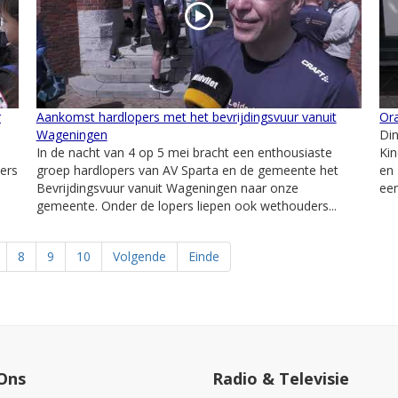
r
Aankomst hardlopers met het bevrijdingsvuur vanuit
Ora
Wageningen
Din
In de nacht van 4 op 5 mei bracht een enthousiaste
Kin
ers
groep hardlopers van AV Sparta en de gemeente het
en
Bevrijdingsvuur vanuit Wageningen naar onze
een
gemeente. Onder de lopers liepen ook wethouders...
8
9
10
Volgende
Einde
Ons
Radio & Televisie