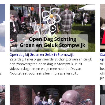
Open dag bij Groen en Geluk in Stompwijk
Sta
Zaterdag 9 mei organiseerde Stichting Groen en Geluk
op 
een zonovergoten open dag in Stompwijk. In dit
VO
videoverslag nemen we je mee naar de Dr. van
het
s
Noortstraat voor een sfeerimpressie van dit...
off
pla