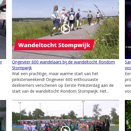
or
Ongeveer 600 wandelaars bij de wandeltocht Rondom
Sa
Stompwijk
voo
Wat een prachtige, maar warme start van het
Ee
pinksterweekend! Ongeveer 600 enthousiaste
pr
deelnemers verschenen op Eerste Pinksterdag aan de
wer
start van de wandeltocht Rondom Stompwijk. Het...
voo