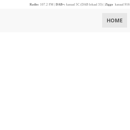
Radio:
107.2 FM |
DAB+:
kanaal 5C (DAB lokaal 33) |
Ziggo
kanaal 916
HOME
ZOEKEN