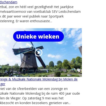
idschendam
tbal, zon en héél veel gezelligheid! Het jaarlijkse
melvaarttoernooi van voetbalclub SEV Leidschendam
k dit jaar weer veel publiek naar Sportpark
telenring. Er waren enthousiaste...
nnige & Muzikale Nationale Molendag bij Molen de
eger
iet van de sfeerbeelden van een zonnige en
ikale Nationale Molendag bij de ruim 400 jaar oude
en de Vlieger. Op zaterdag 9 mei was het
kbezocht en konden bezoekers genieten van...