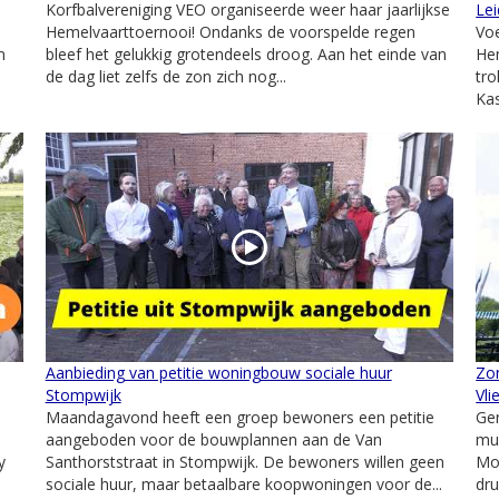
Korfbalvereniging VEO organiseerde weer haar jaarlijkse
Le
Hemelvaarttoernooi! Ondanks de voorspelde regen
Voe
n
bleef het gelukkig grotendeels droog. Aan het einde van
He
n
de dag liet zelfs de zon zich nog...
tro
Kas
Aanbieding van petitie woningbouw sociale huur
Zo
Stompwijk
Vli
Maandagavond heeft een groep bewoners een petitie
Gen
aangeboden voor de bouwplannen aan de Van
muz
y
Santhorststraat in Stompwijk. De bewoners willen geen
Mol
sociale huur, maar betaalbare koopwoningen voor de...
dru