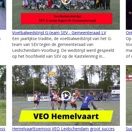
Voetbalwedstrijd G-team SEV - Gemeenteraad LV
Ont
n
Een jaarlijkse traditie, de voetbalwedstrijd van het G-
Op
team van SEV tegen de gemeenteraad van
Voo
Leidschendam-Voorburg. De wedstrijd werd gespeeld
mar
op het hoofdveld van SEV op de Kastelenring in...
of 
oss
Hemelvaarttoernooi VEO Leidschendam groot succes
Suc