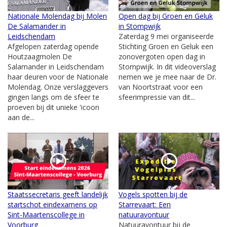
Nationale Molendag bij Molen
Open dag bij Groen en Geluk
De Salamander in
in Stompwijk
Leidschendam
Zaterdag 9 mei organiseerde
Afgelopen zaterdag opende
Stichting Groen en Geluk een
Houtzaagmolen De
zonovergoten open dag in
Salamander in Leidschendam
Stompwijk. In dit videoverslag
haar deuren voor de Nationale
nemen we je mee naar de Dr.
Molendag. Onze verslaggevers
van Noortstraat voor een
gingen langs om de sfeer te
sfeerimpressie van dit...
proeven bij dit unieke 'icoon
aan de...
Staatssecretaris geeft landelijk
Vogels spotten bij de
startschot eindexamens op
Starrevaart: Een
Sint-Maartenscollege in
natuuravontuur
Voorburg
Natuuravontuur bij de