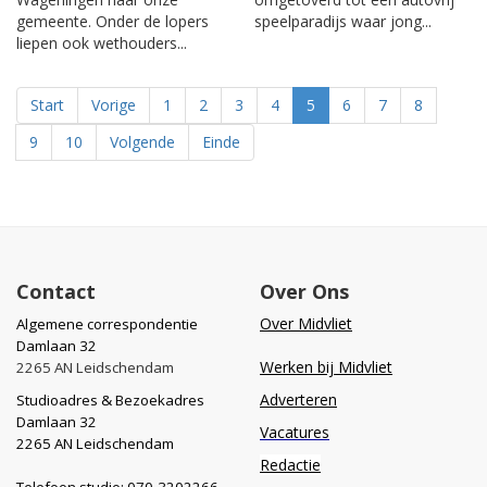
gemeente. Onder de lopers
speelparadijs waar jong...
liepen ook wethouders...
Start
Vorige
1
2
3
4
5
6
7
8
9
10
Volgende
Einde
Contact
Over Ons
Over Midvliet
Algemene correspondentie
Damlaan 32
Werken bij Midvliet
2265 AN Leidschendam
Adverteren
Studioadres & Bezoekadres
Damlaan 32
Vacatures
2265 AN Leidschendam
Redactie
Telefoon studio: 070-3202266