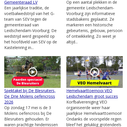
Gemeenteraad LV
Op een aantal plekken in de
Een jaarlijkse traditie, de
gemeente Leidschendam-
voetbalwedstrijd van het G-
Voorburg zijn informatieve
team van SEV tegen de
stadsbakens geplaatst. Ze
gemeenteraad van
markeren een historische
Leidschendam-Voorburg. De
gebeurtenis, gebouw, persoon
wedstrijd werd gespeeld op
of ontwikkeling. Zo weet je
het hoofdveld van SEV op de
altijd...
Kastelenring in...
Spektakel bij De Blesruiters,
Hemelvaarttoernooi VEO
De Drie Molens oefencross
Leidschendam groot succes
2026
Korfbalvereniging VEO
Op zondag 17 mei is de 3
organiseerde weer haar
Molens oefencross bij De
jaarlijkse Hemelvaarttoernooi!
Blesruiters gehouden. Er
Ondanks de voorspelde regen
waren prachtige hindernissen
bleef het gelukkig grotendeels