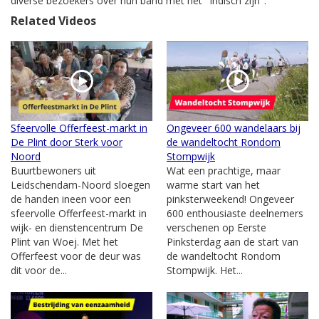
diverse bezoekers over hun band met het "Indisch zijn".
Related Videos
Sfeervolle Offerfeest-markt in
Ongeveer 600 wandelaars bij
De Plint door Sterk voor
de wandeltocht Rondom
Noord
Stompwijk
Buurtbewoners uit
Wat een prachtige, maar
Leidschendam-Noord sloegen
warme start van het
de handen ineen voor een
pinksterweekend! Ongeveer
sfeervolle Offerfeest-markt in
600 enthousiaste deelnemers
wijk- en dienstencentrum De
verschenen op Eerste
Plint van Woej. Met het
Pinksterdag aan de start van
Offerfeest voor de deur was
de wandeltocht Rondom
dit voor de...
Stompwijk. Het...