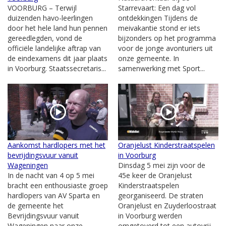
VOORBURG – Terwijl
Starrevaart: Een dag vol
duizenden havo-leerlingen
ontdekkingen Tijdens de
door het hele land hun pennen
meivakantie stond er iets
gereedlegden, vond de
bijzonders op het programma
officiële landelijke aftrap van
voor de jonge avonturiers uit
de eindexamens dit jaar plaats
onze gemeente. In
in Voorburg. Staatssecretaris...
samenwerking met Sport...
Aankomst hardlopers met het
Oranjelust Kinderstraatspelen
bevrijdingsvuur vanuit
in Voorburg
Wageningen
Dinsdag 5 mei zijn voor de
In de nacht van 4 op 5 mei
45e keer de Oranjelust
bracht een enthousiaste groep
Kinderstraatspelen
hardlopers van AV Sparta en
georganiseerd. De straten
de gemeente het
Oranjelust en Zuyderloostraat
Bevrijdingsvuur vanuit
in Voorburg werden
Wageningen naar onze
omgetoverd tot een autovrij