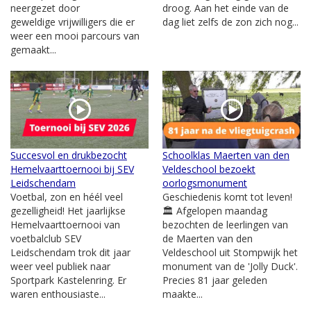
neergezet door
droog. Aan het einde van de
geweldige vrijwilligers die er
dag liet zelfs de zon zich nog...
weer een mooi parcours van
gemaakt...
Succesvol en drukbezocht
Schoolklas Maerten van den
Hemelvaarttoernooi bij SEV
Veldeschool bezoekt
Leidschendam
oorlogsmonument
Voetbal, zon en héél veel
Geschiedenis komt tot leven!
gezelligheid! Het jaarlijkse
🏛️ Afgelopen maandag
Hemelvaarttoernooi van
bezochten de leerlingen van
voetbalclub SEV
de Maerten van den
Leidschendam trok dit jaar
Veldeschool uit Stompwijk het
weer veel publiek naar
monument van de 'Jolly Duck'.
Sportpark Kastelenring. Er
Precies 81 jaar geleden
waren enthousiaste...
maakte...