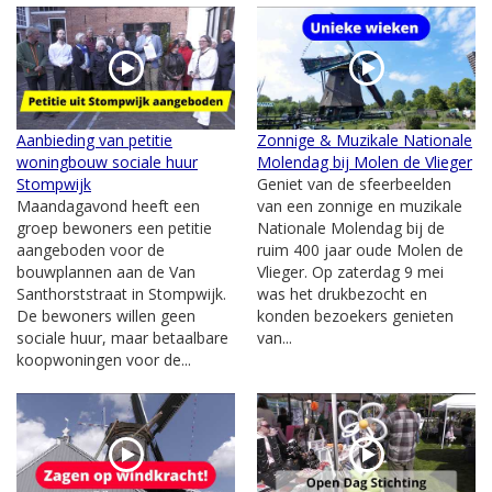
Aanbieding van petitie
Zonnige & Muzikale Nationale
woningbouw sociale huur
Molendag bij Molen de Vlieger
Stompwijk
Geniet van de sfeerbeelden
Maandagavond heeft een
van een zonnige en muzikale
groep bewoners een petitie
Nationale Molendag bij de
aangeboden voor de
ruim 400 jaar oude Molen de
bouwplannen aan de Van
Vlieger. Op zaterdag 9 mei
Santhorststraat in Stompwijk.
was het drukbezocht en
De bewoners willen geen
konden bezoekers genieten
sociale huur, maar betaalbare
van...
koopwoningen voor de...