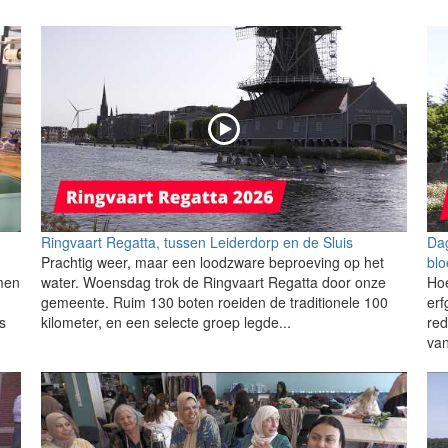
Ringvaart Regatta, tussen Leiderdorp en de Sluis
Dag
Prachtig weer, maar een loodzware beproeving op het
bl
men
water. Woensdag trok de Ringvaart Regatta door onze
Hoe
gemeente. Ruim 130 boten roeiden de traditionele 100
erf
s
kilometer, en een selecte groep legde...
red
van