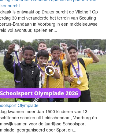
akenburcht
draak is ontwaakt op Drakenburcht de Vliethof! Op
erdag 30 mei veranderde het terrein van Scouting
bertus-Brandaan in Voorburg in een middeleeuwse
eld vol avontuur, spellen en...
hoolsport Olympiade
ijdag kwamen meer dan 1500 kinderen van 13
schillende scholen uit Leidschendam, Voorburg én
mpwijk samen voor de jaarlijkse Schoolsport
mpiade, georganiseerd door Sport en...