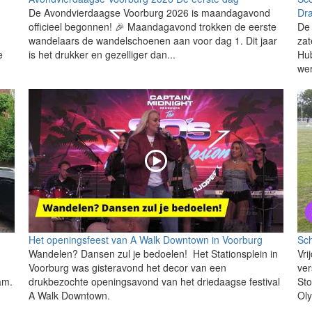
De Avondvierdaagse Voorburg 2026 is maandagavond
Dr
officieel begonnen! 🎉 Maandagavond trokken de eerste
De 
wandelaars de wandelschoenen aan voor dag 1. Dit jaar
zat
e
is het drukker en gezelliger dan...
Hu
wer
Het openingsfeest van A Walk Downtown in Voorburg
Sc
Wandelen? Dansen zul je bedoelen! Het Stationsplein in
Vr
Voorburg was gisteravond het decor van een
ver
am.
drukbezochte openingsavond van het driedaagse festival
Sto
A Walk Downtown.
Oly