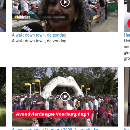
A walk down town, de zondag
Han
A walk down town, de zondag
Het
co
glo
gro
Avondvierdaagse Voorburg 2026 De eerste dag
Sc