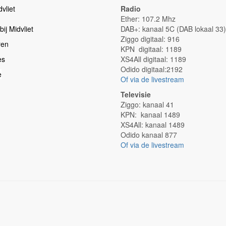
vliet
Radio
Ether: 107.2 Mhz
ij Midvliet
DAB+: kanaal 5C (DAB lokaal 33)
Ziggo digitaal: 916
ren
KPN digitaal: 1189
es
XS4All digitaal: 1189
Odido digitaal:2192
e
Of via de livestream
Televisie
Ziggo: kanaal 41
KPN: kanaal 1489
XS4All: kanaal 1489
Odido kanaal 877
Of via de livestream