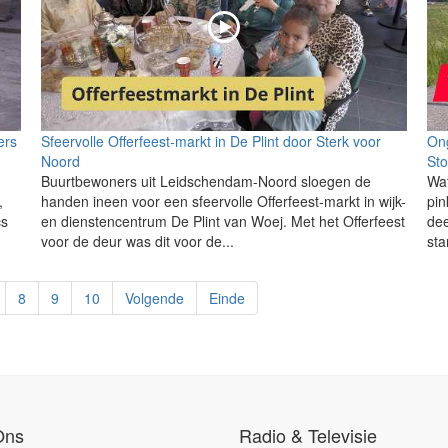
ers
Sfeervolle Offerfeest-markt in De Plint door Sterk voor
On
Noord
St
Buurtbewoners uit Leidschendam-Noord sloegen de
Wat
,
handen ineen voor een sfeervolle Offerfeest-markt in wijk-
pi
cs
en dienstencentrum De Plint van Woej. Met het Offerfeest
dee
voor de deur was dit voor de...
sta
8
9
10
Volgende
Einde
Ons
Radio & Televisie