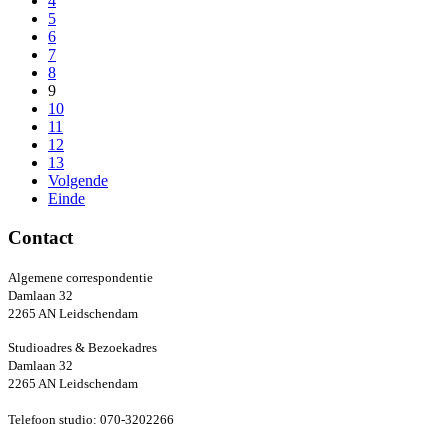
4
5
6
7
8
9
10
11
12
13
Volgende
Einde
Contact
Algemene correspondentie
Damlaan 32
2265 AN Leidschendam
Studioadres & Bezoekadres
Damlaan 32
2265 AN Leidschendam
Telefoon studio: 070-3202266