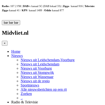
Radio:
107.2 FM |
DAB+:
kanaal 5C (DAB lokaal 33) |
Ziggo
kanaal 916 |
Televisie:
Ziggo
kanaal 41 /
KPN
kanaal 1489 /
Odido
kanaal 877
bar
bar
bar
Midvliet.nl
×
Home
Nieuws
Nieuws uit Leidschendam-Voorburg
Nieuws uit Leidschendam
Nieuws uit Voorburg
Nieuws uit Stompwijk
Nieuws uit Wassenaar
Nieuws uit de regio
Sportnieuws
Alle nieuwsberichten op een rij
Zoeken
.
Radio & Televisie