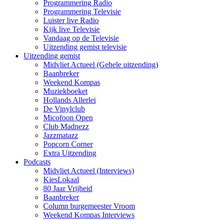
Programmering Radio
Programmering Televisie
Luister live Radio
Kijk live Televisie
Vandaag op de Televisie
Uitzending gemist televisie
Uitzending gemist
Midvliet Actueel (Gehele uitzending)
Baanbreker
Weekend Kompas
Muziekboeket
Hollands Allerlei
De Vinylclub
Micofoon Open
Club Madnezz
Jazzmatazz
Popcorn Corner
Extra Uitzending
Podcasts
Midvliet Actueel (Interviews)
KiesLokaal
80 Jaar Vrijheid
Baanbreker
Column burgemeester Vroom
Weekend Kompas Interviews