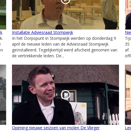
jk
Installatie Adviesraad Stompwijk
Ni
k.
In het Dorpspunt in Stompwijk werden op donderdag 9
Tij
e
april de nieuwe leden van de Adviesraad Stompwijk
35 
en
geïnstalleerd. Tegelijkertijd werd afscheid genomen van
af.
de vertrekkende leden. De...
off
Opening nieuwe seizoen van molen De Vlieger
Le