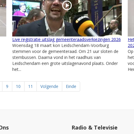
Live registratie uitslag gemeenteraadsverkiezingen 2026
Het
Woensdag 18 maart kon Leidschendam-Voorburg
20
stemmen voor de gemeenteraad. Om 21 uur sloten de
Op
stembussen. Daarna vond in het raadhuis van
het
Leidschendam een grote uitslagenavond plaats. Onder
voo
het...
Hen
9
10
11
Volgende
Einde
Ons
Radio & Televisie