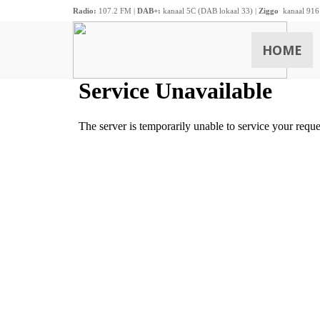
Radio:
107.2 FM |
DAB+:
kanaal 5C (DAB lokaal 33) |
Ziggo
kanaal 916
HOME
ZOEKEN