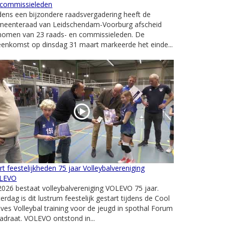
 commissieleden
dens een bijzondere raadsvergadering heeft de
meenteraad van Leidschendam-Voorburg afscheid
nomen van 23 raads- en commissieleden. De
eenkomst op dinsdag 31 maart markeerde het einde...
rt feestelijkheden 75 jaar Volleybalvereniging
LEVO
2026 bestaat volleybalvereniging VOLEVO 75 jaar.
erdag is dit lustrum feestelijk gestart tijdens de Cool
es Volleybal training voor de jeugd in spothal Forum
draat. VOLEVO ontstond in...