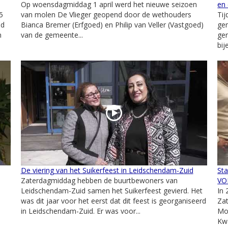
Op woensdagmiddag 1 april werd het nieuwe seizoen
en
5
van molen De Vlieger geopend door de wethouders
Tij
nd
Bianca Bremer (Erfgoed) en Philip van Veller (Vastgoed)
ge
n
van de gemeente...
ge
bij
De viering van het Suikerfeest in Leidschendam-Zuid
Sta
Zaterdagmiddag hebben de buurtbewoners van
VO
Leidschendam-Zuid samen het Suikerfeest gevierd. Het
In 
was dit jaar voor het eerst dat dit feest is georganiseerd
Zat
in Leidschendam-Zuid. Er was voor...
Mov
Kwa