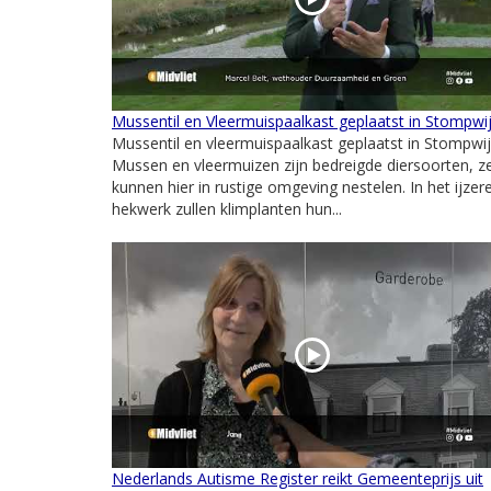
Mussentil en Vleermuispaalkast geplaatst in Stompwi
Mussentil en vleermuispaalkast geplaatst in Stompwij
Mussen en vleermuizen zijn bedreigde diersoorten, z
kunnen hier in rustige omgeving nestelen. In het ijzer
hekwerk zullen klimplanten hun...
Nederlands Autisme Register reikt Gemeenteprijs uit