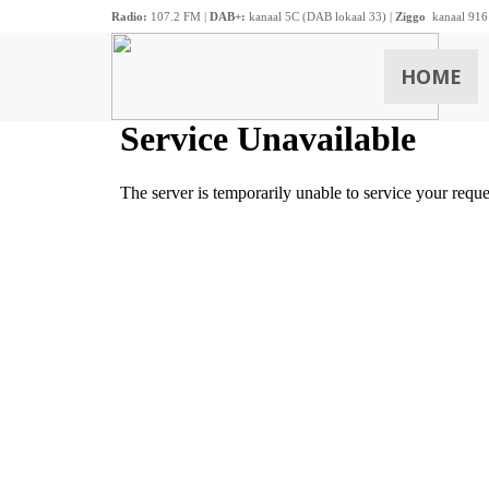
Radio:
107.2 FM |
DAB+:
kanaal 5C (DAB lokaal 33) |
Ziggo
kanaal 916
HOME
ZOEKEN