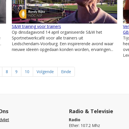
S&W training voor trainers
Ver
Op dinsdagavond 14 april organiseerde S&W het
GB
e
Sportnetwerkcafé voor alle trainers uit
Tij
.
Leidschendam‑Voorburg. Een inspirerende avond waar
hee
nieuwe ideeën opgedaan konden worden, ervaringen...
ove
Lei
8
9
10
Volgende
Einde
Ons
Radio & Televisie
vliet
Radio
Ether: 107.2 Mhz