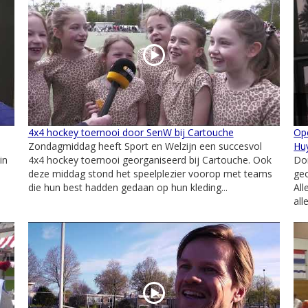
4x4 hockey toernooi door SenW bij Cartouche
Ope
Zondagmiddag heeft Sport en Welzijn een succesvol
Hu
in
4x4 hockey toernooi georganiseerd bij Cartouche. Ook
Do
deze middag stond het speelplezier voorop met teams
geo
die hun best hadden gedaan op hun kleding...
Al
all