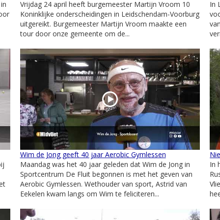
in
Vrijdag 24 april heeft burgemeester Martijn Vroom 10
In 
oor
Koninklijke onderscheidingen in Leidschendam-Voorburg
voo
uitgereikt. Burgemeester Martijn Vroom maakte een
van
tour door onze gemeente om de...
ver
Wim de Jong geeft 40 jaar Aerobic Gymlessen
Nie
ij
Maandag was het 40 jaar geleden dat Wim de Jong in
In 
Sportcentrum De Fluit begonnen is met het geven van
Rus
et
Aerobic Gymlessen. Wethouder van sport, Astrid van
Vli
Eekelen kwam langs om Wim te feliciteren...
hee