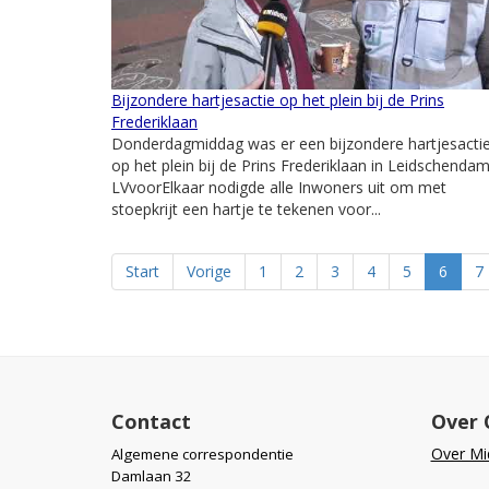
Bijzondere hartjesactie op het plein bij de Prins
Frederiklaan
Donderdagmiddag was er een bijzondere hartjesacti
op het plein bij de Prins Frederiklaan in Leidschendam
LVvoorElkaar nodigde alle Inwoners uit om met
stoepkrijt een hartje te tekenen voor...
Start
Vorige
1
2
3
4
5
6
7
Contact
Over 
Over Mid
Algemene correspondentie
Damlaan 32