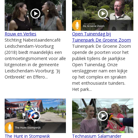
Rouw en Verlies
Open Tuinendag bij
Stichting Nabestaandencafé
Tuinenpark De Groene Zoom
Leidschendam-Voorburg
Tuinenpark De Groene Zoom
(2018) biedt maandelijks een
opende de poorten voor het
ontmoetingsmoment voor alle
publiek tijdens de jaarlijkse
lotgenoten in de gemeente
Open Tuinendag. Onze
Leidschendam-Voorburg. 'Jij
verslaggever nam een kijkje
Ontbreekt' en Effero...
op het complex en spraken
met enthousiaste tuinders.
Het park...
The Hunt in Stompwijk
Technasium Salamander