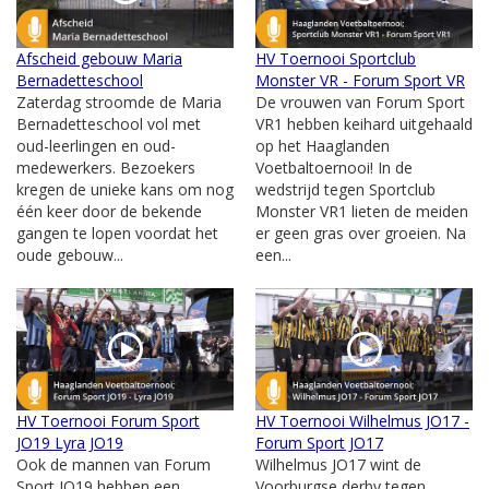
Afscheid gebouw Maria
HV Toernooi Sportclub
Bernadetteschool
Monster VR - Forum Sport VR
Zaterdag stroomde de Maria
De vrouwen van Forum Sport
Bernadetteschool vol met
VR1 hebben keihard uitgehaald
oud-leerlingen en oud-
op het Haaglanden
medewerkers. Bezoekers
Voetbaltoernooi! In de
kregen de unieke kans om nog
wedstrijd tegen Sportclub
één keer door de bekende
Monster VR1 lieten de meiden
gangen te lopen voordat het
er geen gras over groeien. Na
oude gebouw...
een...
HV Toernooi Forum Sport
HV Toernooi Wilhelmus JO17 -
JO19 Lyra JO19
Forum Sport JO17
Ook de mannen van Forum
Wilhelmus JO17 wint de
Sport JO19 hebben een
Voorburgse derby tegen