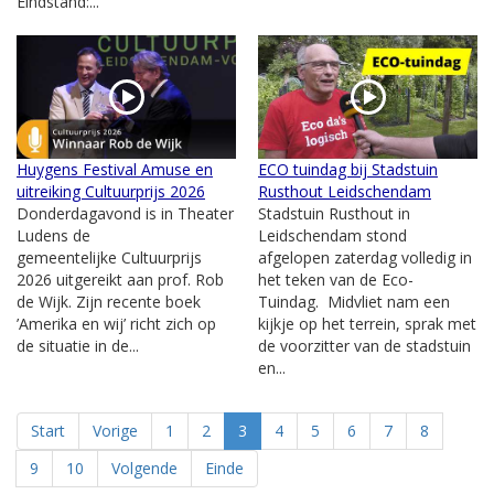
Eindstand:...
Huygens Festival Amuse en
ECO tuindag bij Stadstuin
uitreiking Cultuurprijs 2026
Rusthout Leidschendam
Donderdagavond is in Theater
Stadstuin Rusthout in
Ludens de
Leidschendam stond
gemeentelijke Cultuurprijs
afgelopen zaterdag volledig in
2026 uitgereikt aan prof. Rob
het teken van de Eco-
de Wijk. Zijn recente boek
Tuindag. Midvliet nam een
’Amerika en wij’ richt zich op
kijkje op het terrein, sprak met
de situatie in de...
de voorzitter van de stadstuin
en...
Start
Vorige
1
2
3
4
5
6
7
8
9
10
Volgende
Einde