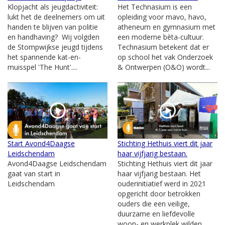
Klopjacht als jeugdactiviteit:
Het Technasium is een
lukt het de deelnemers om uit
opleiding voor mavo, havo,
handen te blijven van politie
atheneum en gymnasium met
en handhaving? Wij volgden
een moderne bèta-cultuur.
de Stompwijkse jeugd tijdens
Technasium betekent dat er
het spannende kat-en-
op school het vak Onderzoek
muisspel 'The Hunt'....
& Ontwerpen (O&O) wordt...
Start Avond4Daagse
Stichting Hethuis viert dit jaar
Leidschendam
haar vijfjarig bestaan.
Avond4Daagse Leidschendam
Stichting Hethuis viert dit jaar
gaat van start in
haar vijfjarig bestaan. Het
Leidschendam
ouderinitiatief werd in 2021
opgericht door betrokken
ouders die een veilige,
duurzame en liefdevolle
woon- en werkplek wilden