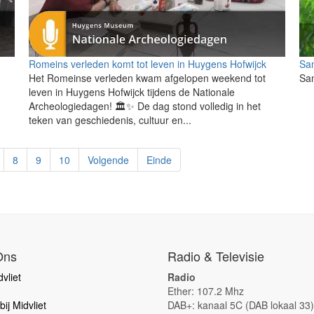
Romeins verleden komt tot leven in Huygens Hofwijck
Sa
Het Romeinse verleden kwam afgelopen weekend tot
Sa
leven in Huygens Hofwijck tijdens de Nationale
Archeologiedagen! 🏛️✨ De dag stond volledig in het
teken van geschiedenis, cultuur en...
8
9
10
Volgende
Einde
Ons
Radio & Televisie
vliet
Radio
Ether: 107.2 Mhz
ij Midvliet
DAB+: kanaal 5C (DAB lokaal 33)