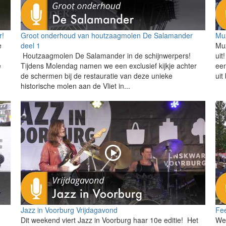
r!
Groot onderhoud van houtzaagmolen De Salamander
Mu
e
deel 1
Muz
Houtzaagmolen De Salamander in de schijnwerpers!
uit
e
Tijdens Molendag namen we een exclusief kijkje achter
een
de schermen bij de restauratie van deze unieke
uit
historische molen aan de Vliet in...
Jazz in Voorburg Vrijdagavond
Fee
Dit weekend viert Jazz in Voorburg haar 10e editie! Het
Wet