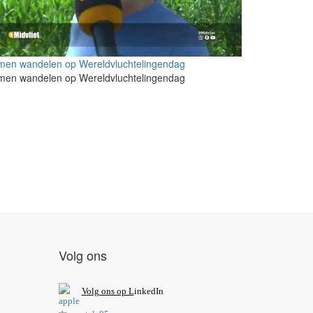
men wandelen op Wereldvluchtelingendag
men wandelen op Wereldvluchtelingendag
Volg ons
V
olg ons op L
inkedIn