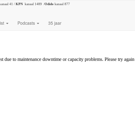
kanaal 41 /
KPN
kanaal 1489 /
Odido
kanaal 877
ist
Podcasts
35 jaar