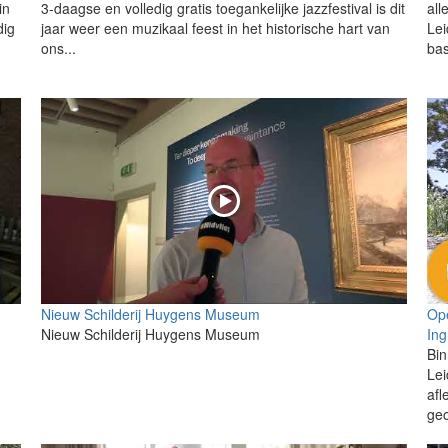
in
3-daagse en volledig gratis toegankelijke jazzfestival is dit
all
dig
jaar weer een muzikaal feest in het historische hart van
Lei
ons...
bas
Nieuw Schilderij Huygens Museum
Ope
Nieuw Schilderij Huygens Museum
Ing
Bin
Le
afl
geo