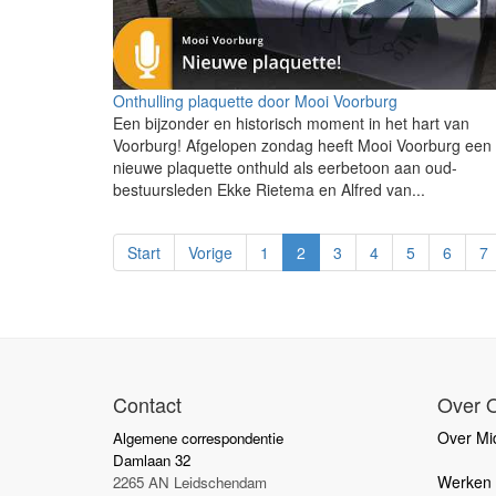
Onthulling plaquette door Mooi Voorburg
Een bijzonder en historisch moment in het hart van
Voorburg! Afgelopen zondag heeft Mooi Voorburg een
nieuwe plaquette onthuld als eerbetoon aan oud-
bestuursleden Ekke Rietema en Alfred van...
Start
Vorige
1
2
3
4
5
6
7
Contact
Over 
Over Mid
Algemene correspondentie
Damlaan 32
Werken b
2265 AN Leidschendam