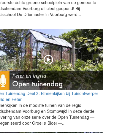
ereerste échte groene schoolplein van de gemeente
dschendam-Voorburg officieel geopend! Bij
isschool De Driemaster in Voorburg werd...
n Tuinendag Deel 3: Binnenkijken bij Tuinontwerper
rid en Peter
nenkijken in de mooiste tuinen van de regio
idschendam-Voorburg en Stompwijk! In deze derde
evering van onze serie over de Open Tuinendag —
rganiseerd door Groei & Bloei —...