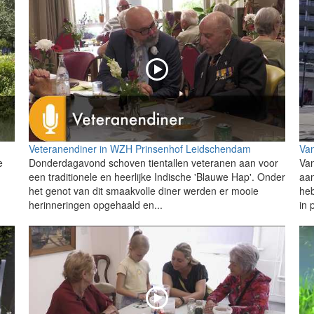
Veteranendiner in WZH Prinsenhof Leidschendam
Van
e
Donderdagavond schoven tientallen veteranen aan voor
Van
een traditionele en heerlijke Indische 'Blauwe Hap'. Onder
aan
het genot van dit smaakvolle diner werden er mooie
heb
herinneringen opgehaald en...
in 