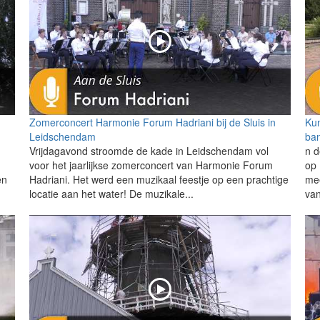
Zomerconcert Harmonie Forum Hadriani bij de Sluis in
Kun
Leidschendam
ba
Vrijdagavond stroomde de kade in Leidschendam vol
n d
voor het jaarlijkse zomerconcert van Harmonie Forum
op 
en
Hadriani. Het werd een muzikaal feestje op een prachtige
mee
locatie aan het water! De muzikale...
van