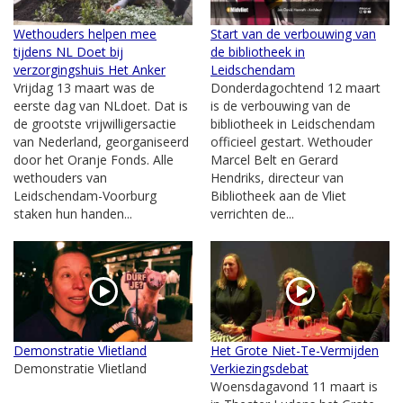
Wethouders helpen mee
Start van de verbouwing van
tijdens NL Doet bij
de bibliotheek in
verzorgingshuis Het Anker
Leidschendam
Vrijdag 13 maart was de
Donderdagochtend 12 maart
eerste dag van NLdoet. Dat is
is de verbouwing van de
de grootste vrijwilligersactie
bibliotheek in Leidschendam
van Nederland, georganiseerd
officieel gestart. Wethouder
door het Oranje Fonds. Alle
Marcel Belt en Gerard
wethouders van
Hendriks, directeur van
Leidschendam-Voorburg
Bibliotheek aan de Vliet
staken hun handen...
verrichten de...
Demonstratie Vlietland
Het Grote Niet-Te-Vermijden
Demonstratie Vlietland
Verkiezingsdebat
Woensdagavond 11 maart is