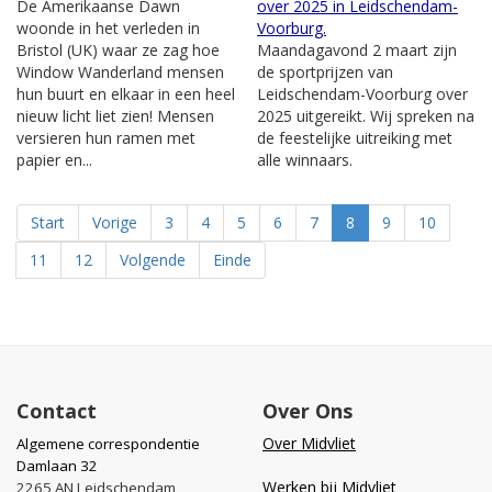
De Amerikaanse Dawn
over 2025 in Leidschendam-
woonde in het verleden in
Voorburg.
Bristol (UK) waar ze zag hoe
Maandagavond 2 maart zijn
Window Wanderland mensen
de sportprijzen van
hun buurt en elkaar in een heel
Leidschendam-Voorburg over
nieuw licht liet zien! Mensen
2025 uitgereikt. Wij spreken na
versieren hun ramen met
de feestelijke uitreiking met
papier en...
alle winnaars.
Start
Vorige
3
4
5
6
7
8
9
10
11
12
Volgende
Einde
Contact
Over Ons
Over Midvliet
Algemene correspondentie
Damlaan 32
Werken bij Midvliet
2265 AN Leidschendam