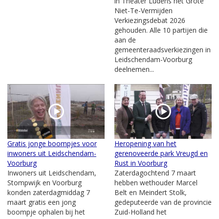
in Theater Ludens het Grote
Niet-Te-Vermijden
Verkiezingsdebat 2026
gehouden. Alle 10 partijen die
aan de
gemeenteraadsverkiezingen in
Leidschendam-Voorburg
deelnemen...
Gratis jonge boompjes voor
Heropening van het
inwoners uit Leidschendam-
gerenoveerde park Vreugd en
Voorburg
Rust in Voorburg
Inwoners uit Leidschendam,
Zaterdagochtend 7 maart
Stompwijk en Voorburg
hebben wethouder Marcel
konden zaterdagmiddag 7
Belt en Meindert Stolk,
maart gratis een jong
gedeputeerde van de provincie
boompje ophalen bij het
Zuid-Holland het