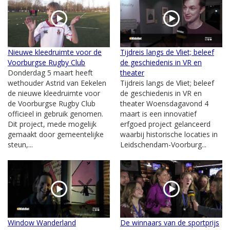
Nieuwe kleedruimte voor de
Tijdreis langs de Vliet; beleef
Voorburgse Rugby Club
de geschiedenis in VR en
Donderdag 5 maart heeft
theater
wethouder Astrid van Eekelen
Tijdreis langs de Vliet; beleef
de nieuwe kleedruimte voor
de geschiedenis in VR en
de Voorburgse Rugby Club
theater Woensdagavond 4
officieel in gebruik genomen.
maart is een innovatief
Dit project, mede mogelijk
erfgoed project gelanceerd
gemaakt door gemeentelijke
waarbij historische locaties in
steun,...
Leidschendam-Voorburg...
Window Wanderland
De winnaars van de sportprijs