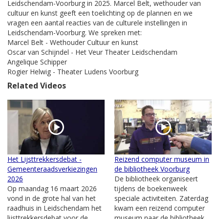
Leidschendam-Voorburg in 2025. Marcel Belt, wethouder van
cultuur en kunst geeft een toelichting op de plannen en we
vragen een aantal reacties van de culturele instellingen in
Leidschendam-Voorburg. We spreken met:
Marcel Belt - Wethouder Cultuur en kunst
Oscar van Schijndel - Het Veur Theater Leidschendam
Angelique Schipper
Rogier Helwig - Theater Ludens Voorburg
Related Videos
Het Lijsttrekkersdebat -
Reizend computer museum in
Gemeenteraadsverkiezingen
de bibliotheek Voorburg
2026
De bibliotheek organiseert
Op maandag 16 maart 2026
tijdens de boekenweek
vond in de grote hal van het
speciale activiteiten. Zaterdag
raadhuis in Leidschendam het
kwam een reizend computer
lijsttrekkersdebat voor de
museum naar de bibliotheek