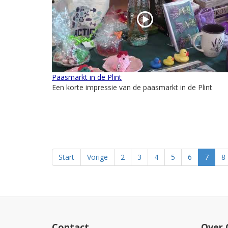
Paasmarkt in de Plint
Een korte impressie van de paasmarkt in de Plint
Start
Vorige
2
3
4
5
6
7
8
Contact
Over 