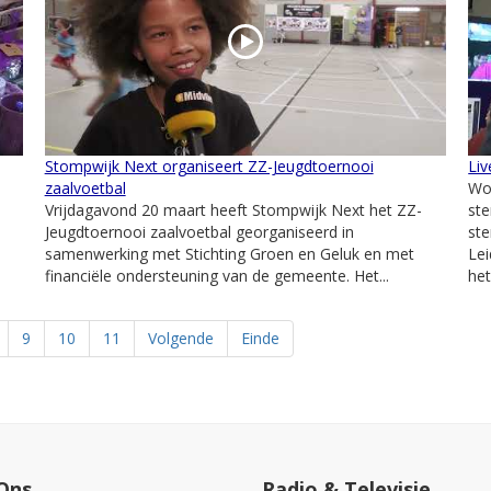
Stompwijk Next organiseert ZZ-Jeugdtoernooi
Liv
zaalvoetbal
Wo
Vrijdagavond 20 maart heeft Stompwijk Next het ZZ-
st
Jeugdtoernooi zaalvoetbal georganiseerd in
ste
samenwerking met Stichting Groen en Geluk en met
Le
financiële ondersteuning van de gemeente. Het...
het.
9
10
11
Volgende
Einde
Ons
Radio & Televisie