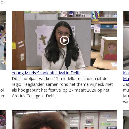
...
Young Minds Scholenfestival in Delft
Kin
Dit schooljaar werken 15 middelbare scholen uit de
Mu
regio Haaglanden samen rond het thema vrijheid, met
Za
ool
als hoogtepunt het festival op 27 maart 2026 op het
mu
rum
Grotius College in Delft.
Mu
van