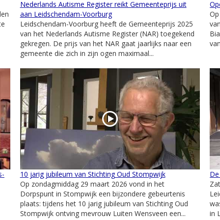
Nederlands Autisme Register reikt Gemeenteprijs uit
Op
den
aan Leidschendam-Voorburg
Op
te
Leidschendam-Voorburg heeft de Gemeenteprijs 2025
va
van het Nederlands Autisme Register (NAR) toegekend
Bia
gekregen. De prijs van het NAR gaat jaarlijks naar een
van
gemeente die zich in zijn ogen maximaal...
s-
10 jarig jubileum van Stichting Oud Stompwijk
De 
Op zondagmiddag 29 maart 2026 vond in het
Za
Dorpspunt in Stompwijk een bijzondere gebeurtenis
Lei
plaats: tijdens het 10 jarig jubileum van Stichting Oud
was
Stompwijk ontving mevrouw Luiten Wensveen een...
in 