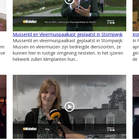
Mussentil en Vleermuispaalkast geplaatst in Stompwijk
Ins
Mussentil en vleermuispaalkast geplaatst in Stompwijk.
In
dam
Mussen en vleermuizen zijn bedreigde diersoorten, ze
apr
eve
kunnen hier in rustige omgeving nestelen. In het ijzeren
geï
hekwerk zullen klimplanten hun...
de 