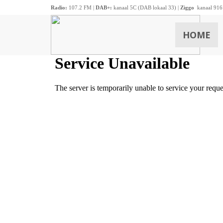
Radio:
107.2 FM |
DAB+:
kanaal 5C (DAB lokaal 33) |
Ziggo
kanaal 916
HOME
ZOEKEN