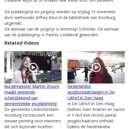
creatieve wijze uit te drukken wat vrede voor hen betekent.
De publieksprijs en juryprijs werden op vrijdag 15 november
door wethouder Jeffrey Keus in de bibliotheek van Voorburg
uitgereikt.
De winnaar van de juryprijs is Annemijn Schröder. De winnaar
van de publieksprijs is Parmis Leidabodi geworden.
Related Videos
Burgemeester Martijn Vroom
Nederlandse
maakt winnende
Jeugdschaatsdagen in De
schetsbekend van
Uithof in Den Haag
gemeentelijke jeugdpenning
In De Uithof in Den Haag
De gemeente Leidschendam-
hebben Sven Kramer en Sanne
Voorburg introduceert een
in 't Hof een record aantal
nieuwe penning voor inwoners
jeugdschaatsers onthuld
die zich bijzonder inzetten
tijdens de Nederlandse