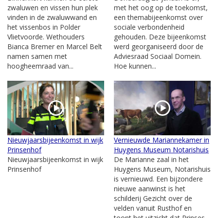
zwaluwen en vissen hun plek
met het oog op de toekomst,
vinden in de zwaluwwand en
een themabijeenkomst over
het vissenbos in Polder
sociale verbondenheid
Vlietvoorde. Wethouders
gehouden. Deze bijeenkomst
Bianca Bremer en Marcel Belt
werd georganiseerd door de
namen samen met
Adviesraad Sociaal Domein.
hoogheemraad van...
Hoe kunnen...
Nieuwjaarsbijeenkomst in wijk
Vernieuwde Mariannekamer in
Prinsenhof
Huygens Museum Notarishuis
Nieuwjaarsbijeenkomst in wijk
De Marianne zaal in het
Prinsenhof
Huygens Museum, Notarishuis
is vernieuwd. Een bijzondere
nieuwe aanwinst is het
schilderij Gezicht over de
velden vanuit Rusthof en
toont het uitzicht dat Prinses