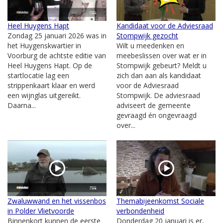
Heel Huygens Hapt
Kandidaat voor de Adviesraad
Zondag 25 januari 2026 was in
Stompwijk gezocht
het Huygenskwartier in
Wilt u meedenken en
Voorburg de achtste editie van
meebeslissen over wat er in
Heel Huygens Hapt. Op de
Stompwijk gebeurt? Meldt u
startlocatie lag een
zich dan aan als kandidaat
strippenkaart klaar en werd
voor de Adviesraad
een wijnglas uitgereikt.
Stompwijk. De adviesraad
Daarna...
adviseert de gemeente
gevraagd én ongevraagd
over...
Zwaluwwand en het vissenbos
Themabijeenkomst Sociale
in Polder Vlietvoorde
verbondenheid
Binnenkort kunnen de eerste
Donderdag 20 januari is er,