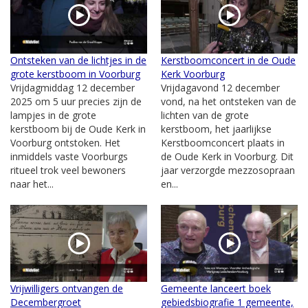
Ontsteken van de lichtjes in de
Kerstboomconcert in de Oude
grote kerstboom in Voorburg
Kerk Voorburg
Vrijdagmiddag 12 december
Vrijdagavond 12 december
2025 om 5 uur precies zijn de
vond, na het ontsteken van de
lampjes in de grote
lichten van de grote
kerstboom bij de Oude Kerk in
kerstboom, het jaarlijkse
Voorburg ontstoken. Het
Kerstboomconcert plaats in
inmiddels vaste Voorburgs
de Oude Kerk in Voorburg. Dit
ritueel trok veel bewoners
jaar verzorgde mezzosopraan
naar het...
en...
Vrijwilligers ontvangen de
Gemeente lanceert boek
Decembergroet
gebiedsbiografie 1 gemeente,