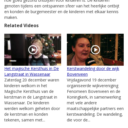
hoe goed gezond ontbijten voor kinderen is. De kinderen
genoten tijdens een ontspannen sfeer van het heerlijke ontbijt
en konden de burgemeester en de kinderen met elkaar kennis
maken.
Related Videos
Het magische Kersthuis in De
Kerstwandeling door de wijk
Langstraat in Wassenaar
Bovenveen
Zaterdag 20 december waren
Vrijdagavond 19 december
kinderen welkom in het
organiseerde wijkvereniging
Magische Kersthuis van de
Fenomeen Bovenveen en de
kerstman in de Langstraat in
Koningkerk, in samenwerking
Wassenaar. De kinderen
met vele andere
werden welkom geheten door
maatschappelijke partners een
de kerstman en konden
kerstwandeling. De wandeling,
tekenen, samen met...
die voor de...