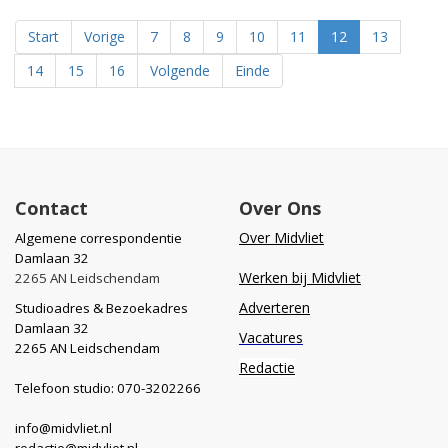
Start
Vorige
7
8
9
10
11
12
13
14
15
16
Volgende
Einde
Contact
Over Ons
Over Midvliet
Algemene correspondentie
Damlaan 32
Werken bij Midvliet
2265 AN Leidschendam
Adverteren
Studioadres & Bezoekadres
Damlaan 32
Vacatures
2265 AN Leidschendam
Redactie
Telefoon studio: 070-3202266
info@midvliet.nl
redactie@midvliet.nl