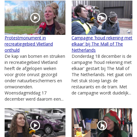
Protestmonument in
Campagne 'houd rekening met
recreatiegebied Vlietland
elkaar' bij The Mall of The
onthuld
Netherlands
De kap van bomen en struiken
Donderdag 18 december is de
in recreatiegebied Vlietland
campagne 'houd rekening met
heeft de afgelopen weken
elkaar' gestart bij The Mall of
voor grote onrust gezorgd
The Netherlands. Het gaat om
onder natuurbeschermers en
het stuk stoep langs de
omwonenden.
restaurants en de tram. Met
Woensdagmiddag 17
de campagne wordt duidelijk...
december werd daarom een...