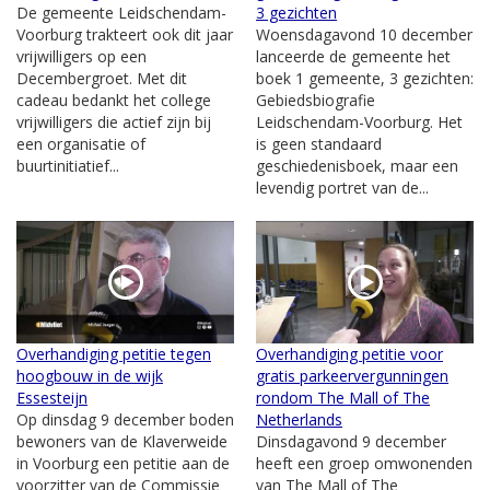
De gemeente Leidschendam-
3 gezichten
Voorburg trakteert ook dit jaar
Woensdagavond 10 december
vrijwilligers op een
lanceerde de gemeente het
Decembergroet. Met dit
boek 1 gemeente, 3 gezichten:
cadeau bedankt het college
Gebiedsbiografie
vrijwilligers die actief zijn bij
Leidschendam-Voorburg. Het
een organisatie of
is geen standaard
buurtinitiatief...
geschiedenisboek, maar een
levendig portret van de...
Overhandiging petitie tegen
Overhandiging petitie voor
hoogbouw in de wijk
gratis parkeervergunningen
Essesteijn
rondom The Mall of The
Op dinsdag 9 december boden
Netherlands
bewoners van de Klaverweide
Dinsdagavond 9 december
in Voorburg een petitie aan de
heeft een groep omwonenden
voorzitter van de Commissie
van The Mall of The