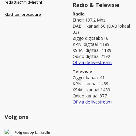
redactie@midvliet.nl
Radio & Televisie
Radio
Klachten procedure
Ether: 107.2 Mhz
DAB+: kanaal 5C (DAB lokaal
33)
Ziggo digitaal: 916
KPN digitaal: 1189
XS4All digitaal: 1189
Odido digitaal:2192
Of via de livestream
Televisie
Ziggo: kanaal 41
KPN: kanaal 1489
XS4All: kanaal 1489
Odido kanaal 877
Of via de livestream
Volg ons
V
olg ons op L
inkedIn