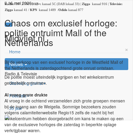
16 mei 2026
Radio:
107.2 FM |
DAB+:
kanaal 5C (DAB lokaal 33) |
Ziggo
kanaal 916 |
Televisie:
Ziggo
kanaal 41 /
KPN
kanaal 1489 /
Odido
kanaal 877
Chaos om exclusief horloge:
politie ontruimt Mall of the
Midvliet.nl
Netherlands
×
Home
Bij de verkoop van een exclusief horloge in de Westfield Mall of
Nieuws
the Netherlands is zaterdagochtend grote onrust ontstaan.
Radio & Televisie
De politie moest uiteindelijk ingrijpen en het winkelcentrum
gedeeltelijk ontruimen.
Uitzending gemist
Al vroeg grote drukte
Podcasts
Al vroeg in de ochtend verzamelden zich grote groepen mensen
bij de ingang aan de Weigelia. Sommige bezoekers zouden
35 jaar
volgens calamiteitenwebsite Regio15 zelfs de nacht bij het
winkelcentrum hebben doorgebracht om kans te maken op een
van de exclusieve horloges die zaterdag in beperkte oplage
verkrijgbaar waren.