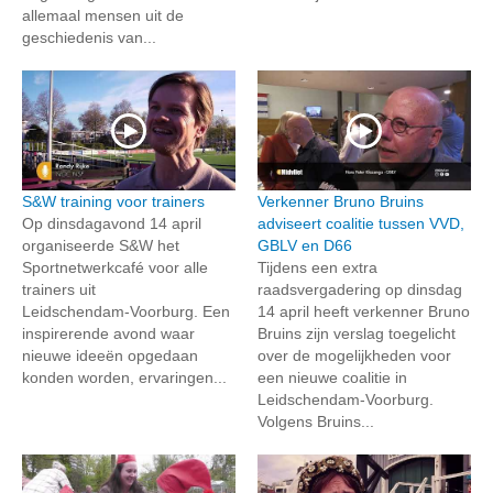
allemaal mensen uit de
geschiedenis van...
S&W training voor trainers
Verkenner Bruno Bruins
Op dinsdagavond 14 april
adviseert coalitie tussen VVD,
organiseerde S&W het
GBLV en D66
Sportnetwerkcafé voor alle
Tijdens een extra
trainers uit
raadsvergadering op dinsdag
Leidschendam‑Voorburg. Een
14 april heeft verkenner Bruno
inspirerende avond waar
Bruins zijn verslag toegelicht
nieuwe ideeën opgedaan
over de mogelijkheden voor
konden worden, ervaringen...
een nieuwe coalitie in
Leidschendam-Voorburg.
Volgens Bruins...