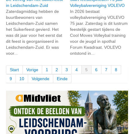
in Leidschendam-Zuid
Volleybalvereniging VOLEVO
Zaterdagmiddag hebben de
In 2026 bestaat
buurtbewoners van
volleybalvereniging VOLEVO
Leidschendam-Zuid samen
75 jaar. Zaterdag is dit lustrum
het Suikerfeest gevierd. Het
feestelijk gestart tijdens de
was dit jaar voor het eerst dat
Cool Moves Volleybal training
dit feest is georganiseerd in
voor de jeugd in spothal
Leidschendam-Zuid. Er was
Forum Kwadraat. VOLEVO
voor...
ontstond in...
Start
Vorige
1
2
3
4
5
6
7
8
9
10
Volgende
Einde