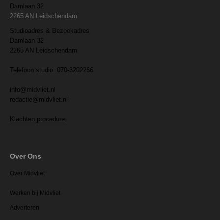
Damlaan 32
2265 AN Leidschendam
Studioadres & Bezoekadres
Damlaan 32
2265 AN Leidschendam
Telefoon studio: 070-3202266
info@midvliet.nl
redactie@midvliet.nl
Klachten procedure
Over Ons
Over Midvliet
Werken bij Midvliet
Adverteren