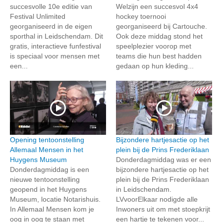
succesvolle 10e editie van
Welzijn een succesvol 4x4
Festival Unlimited
hockey toernooi
georganiseerd in de eigen
georganiseerd bij Cartouche.
sporthal in Leidschendam. Dit
Ook deze middag stond het
gratis, interactieve funfestival
speelplezier voorop met
is speciaal voor mensen met
teams die hun best hadden
een...
gedaan op hun kleding...
Opening tentoonstelling
Bijzondere hartjesactie op het
Allemaal Mensen in het
plein bij de Prins Frederiklaan
Huygens Museum
Donderdagmiddag was er een
Donderdagmiddag is een
bijzondere hartjesactie op het
nieuwe tentoonstelling
plein bij de Prins Frederiklaan
geopend in het Huygens
in Leidschendam.
Museum, locatie Notarishuis.
LVvoorElkaar nodigde alle
In Allemaal Mensen kom je
Inwoners uit om met stoepkrijt
oog in oog te staan met
een hartje te tekenen voor...