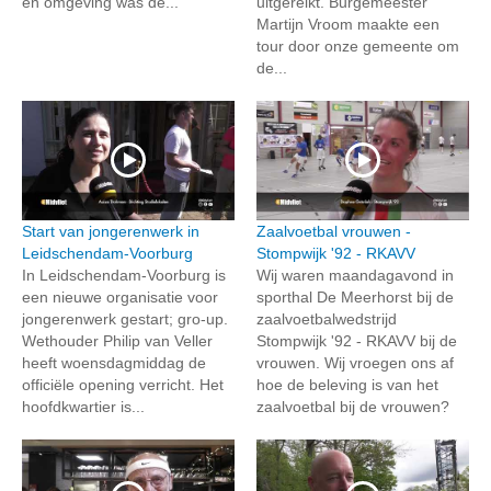
en omgeving was de...
uitgereikt. Burgemeester
Martijn Vroom maakte een
tour door onze gemeente om
de...
Start van jongerenwerk in
Zaalvoetbal vrouwen -
Leidschendam-Voorburg
Stompwijk '92 - RKAVV
In Leidschendam-Voorburg is
Wij waren maandagavond in
een nieuwe organisatie voor
sporthal De Meerhorst bij de
jongerenwerk gestart; gro-up.
zaalvoetbalwedstrijd
Wethouder Philip van Veller
Stompwijk '92 - RKAVV bij de
heeft woensdagmiddag de
vrouwen. Wij vroegen ons af
officiële opening verricht. Het
hoe de beleving is van het
hoofdkwartier is...
zaalvoetbal bij de vrouwen?