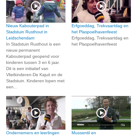
Nieuw Kabouterpad in
Erfgoeddag, Trekvaartdag en
Stadstuin Rusthout in
het Plaspoelhavenfeest
Leidschendam
Erfgoeddag, Trekvaartdag en
In Stadstuin Rusthout is een
het Plaspoelhavenfeest
nieuw permanent
Kabouterpad geopend voor
kinderen tussen 3 en 6 jaar.
Dit is een initiatief van
Vlietkinderen-De Kajuit en de
Stadstuin. Kinderen lopen met
een...
Ondernemers en leerlingen
Mussentil en