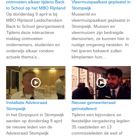
ontmoeten elkaar tijdens Back
Vleermuispaalkast geplaatst in
to School op het MBO Rijnland
Stompwijk
Op donderdag 9 april is bij
Mussentil en
MBO Rijnland Leidschendam
vleermuispaalkast geplaatst in
Back to School georganiseerd.
Stompwijk. Mussen en
Tijdens deze interactieve
vleermuizen zijn bedreigde
middag ontmoeten
diersoorten, ze kunnen hier in
ondernemers, studenten en
rustige omgeving nestelen. In
onderwijs elkaar rondom
het ijzeren hekwerk zullen
actuele thema’s...
klimplanten hun...
Installatie Adviesraad
Nieuwe gemeenteraad
Stompwijk
geïnstalleerd
In het Dorpspunt in Stompwijk
Tijdens een bijzondere en
werden op donderdag 9 april
feestelijke vergadering legden
de nieuwe leden van de
35 raadsleden en 13
Adviesraad Stompwijk
commissieleden de eed of