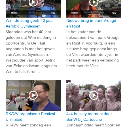
Wim de Jong geeft 40 jaar
Nieuwe brug in park Vreugd
Aerobic Gymlessen
en Rust
Maandag was het 40 jaar
In het kader van de
geleden dat Wim de Jong in
opknapbeurt van park Vreugd
Sportcentrum De Fluit
en Rust in Voorburg, is een
begonnen is met het geven
nieuwe brug geplaatst langs
van Aerobic Gymlessen.
de Vliet waardoor de vijver in
Wethouder van sport, Astrid
het park weer een verbinding
van Eekelen kwam langs om
heeft met de Vliet.
Wim te feliciteren...
RKAVV organiseert Festival
4x4 hockey toernooi door
Unlimited
SenW bij Cartouche
RKAVV heeft zondag een
Zondagmiddag heeft Sport en