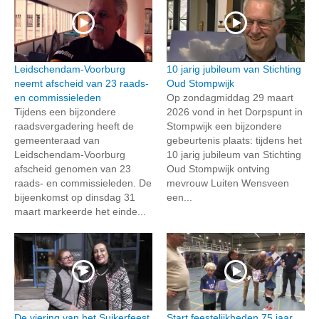
Leidschendam-Voorburg
10 jarig jubileum van Stichting
neemt afscheid van 23 raads-
Oud Stompwijk
en commissieleden
Op zondagmiddag 29 maart
Tijdens een bijzondere
2026 vond in het Dorpspunt in
raadsvergadering heeft de
Stompwijk een bijzondere
gemeenteraad van
gebeurtenis plaats: tijdens het
Leidschendam-Voorburg
10 jarig jubileum van Stichting
afscheid genomen van 23
Oud Stompwijk ontving
raads- en commissieleden. De
mevrouw Luiten Wensveen
bijeenkomst op dinsdag 31
een...
maart markeerde het einde...
De viering van het Suikerfeest
Start feestelijkheden 75 jaar