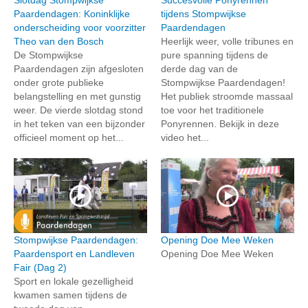
Slotdag Stompwijkse
Succesvolle Ponyrennen
Paardendagen: Koninklijke
tijdens Stompwijkse
onderscheiding voor voorzitter
Paardendagen
Theo van den Bosch
Heerlijk weer, volle tribunes en
De Stompwijkse
pure spanning tijdens de
Paardendagen zijn afgesloten
derde dag van de
onder grote publieke
Stompwijkse Paardendagen!
belangstelling en met gunstig
Het publiek stroomde massaal
weer. De vierde slotdag stond
toe voor het traditionele
in het teken van een bijzonder
Ponyrennen. Bekijk in deze
officieel moment op het...
video het...
Stompwijkse Paardendagen:
Opening Doe Mee Weken
Paardensport en Landleven
Opening Doe Mee Weken
Fair (Dag 2)
Sport en lokale gezelligheid
kwamen samen tijdens de