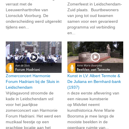
verrast met de
Zomerfeest in Leidschendam-
Leeuwenharttrofee van
Zuid plaats. Buurtbewoners
Lionsclub Voorburg. De
van jong tot oud kwamen
onderscheiding werd uitgereikt
samen voor een gevarieerd
tijdens een...
programma vol verbinding
en...
Zomerconcert Harmonie
Kunst in LV: Albert Termote &
Forum Hadriani bij de Sluis in
De Juliana en Bernhard-bank
Leidschendam
(1937)
Vrijdagavond stroomde de
n deze eerste aflevering van
kade in Leidschendam vol
een nieuwe kunstserie
voor het jaarlijkse
op Midvliet neemt
zomerconcert van Harmonie
kunsthistorica Anne Marie
Forum Hadriani. Het werd een
Boorsma je mee langs de
muzikaal feestje op een
mooiste beelden in de
prachtige locatie aan het
openbare ruimte van...