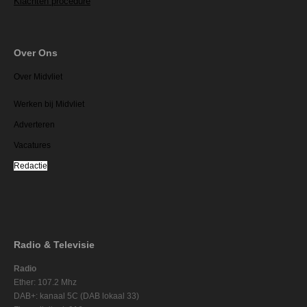
Klachten procedure
Over Ons
Over Midvliet
Werken bij Midvliet
Adverteren
Vacatures
Redactie
Radio & Televisie
Radio
Ether: 107.2 Mhz
DAB+: kanaal 5C (DAB lokaal 33)