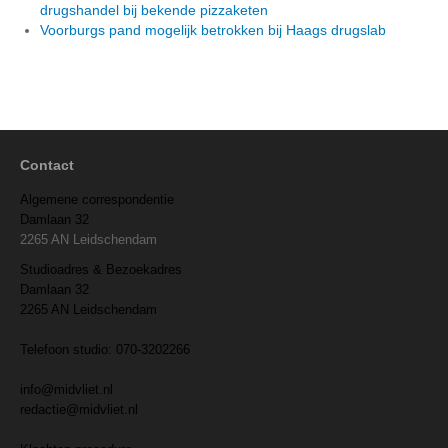
drugshandel bij bekende pizzaketen
Voorburgs pand mogelijk betrokken bij Haags drugslab
Contact
Algemene correspondentie
Damlaan 32
2265 AN Leidschendam
Studioadres & Bezoekadres
Damlaan 32
2265 AN Leidschendam
Telefoon studio: 070-3202266
info@midvliet.nl
redactie@midvliet.nl