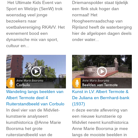
Het Ultimate Kids Event van
Driemanspolder staat tijdelijk
Sport en Welzijn (SenW) trok
een flink stuk hoger dan
woensdag veel jonge
normaal! Het
bezoekers naar
Hoogheemraadschap van
voetbalvereniging RKAVV. Het
Rijnland heeft de waterberging
evenement bood een
hier de afgelopen dagen deels
dynamische mix van sport,
onder water...
cultuur en...
Wandeling langs beelden van
Kunst in LV: Albert Termote &
Albert Termote deel 4
De Juliana en Bernhard-bank
Ruiterstandbeeld van Corbulo
(1937)
In deel vier van de Midvliet-
n deze eerste aflevering van
kunstserie analyseert
een nieuwe kunstserie op
kunsthistorica @Anne Marie
Midvliet neemt kunsthistorica
Boorsma het grote
Anne Marie Boorsma je mee
ruiterstandbeeld van de
langs de mooiste beelden in