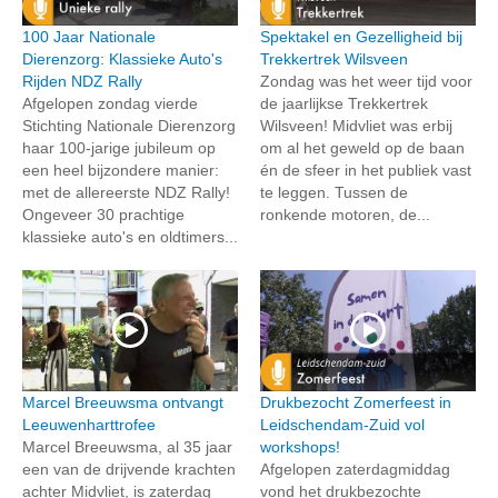
100 Jaar Nationale
Spektakel en Gezelligheid bij
Dierenzorg: Klassieke Auto's
Trekkertrek Wilsveen
Rijden NDZ Rally
Zondag was het weer tijd voor
Afgelopen zondag vierde
de jaarlijkse Trekkertrek
Stichting Nationale Dierenzorg
Wilsveen! Midvliet was erbij
haar 100-jarige jubileum op
om al het geweld op de baan
een heel bijzondere manier:
én de sfeer in het publiek vast
met de allereerste NDZ Rally!
te leggen. Tussen de
Ongeveer 30 prachtige
ronkende motoren, de...
klassieke auto's en oldtimers...
Marcel Breeuwsma ontvangt
Drukbezocht Zomerfeest in
Leeuwenharttrofee
Leidschendam-Zuid vol
Marcel Breeuwsma, al 35 jaar
workshops!
een van de drijvende krachten
Afgelopen zaterdagmiddag
achter Midvliet, is zaterdag
vond het drukbezochte