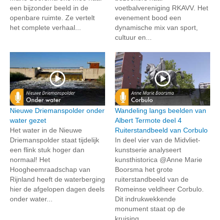
een bijzonder beeld in de
voetbalvereniging RKAVV. Het
openbare ruimte. Ze vertelt
evenement bood een
het complete verhaal...
dynamische mix van sport,
cultuur en...
Nieuwe Driemanspolder onder
Wandeling langs beelden van
water gezet
Albert Termote deel 4
Het water in de Nieuwe
Ruiterstandbeeld van Corbulo
Driemanspolder staat tijdelijk
In deel vier van de Midvliet-
een flink stuk hoger dan
kunstserie analyseert
normaal! Het
kunsthistorica @Anne Marie
Hoogheemraadschap van
Boorsma het grote
Rijnland heeft de waterberging
ruiterstandbeeld van de
hier de afgelopen dagen deels
Romeinse veldheer Corbulo.
onder water...
Dit indrukwekkende
monument staat op de
kruising...