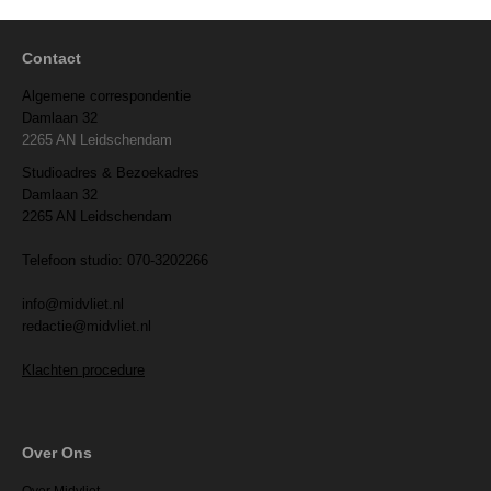
Contact
Algemene correspondentie
Damlaan 32
2265 AN Leidschendam
Studioadres & Bezoekadres
Damlaan 32
2265 AN Leidschendam
Telefoon studio: 070-3202266
info@midvliet.nl
redactie@midvliet.nl
Klachten procedure
Over Ons
Over Midvliet