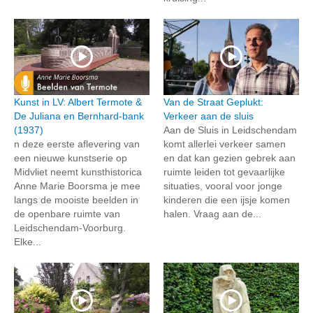
Kunst in LV: Albert Termote &
Van de Straat Geplukt:
De Juliana en Bernhard-bank
Verkeer aan de sluis
(1937)
Aan de Sluis in Leidschendam
n deze eerste aflevering van
komt allerlei verkeer samen
een nieuwe kunstserie op
en dat kan gezien gebrek aan
Midvliet neemt kunsthistorica
ruimte leiden tot gevaarlijke
Anne Marie Boorsma je mee
situaties, vooral voor jonge
langs de mooiste beelden in
kinderen die een ijsje komen
de openbare ruimte van
halen. Vraag aan de...
Leidschendam-Voorburg.
Elke...