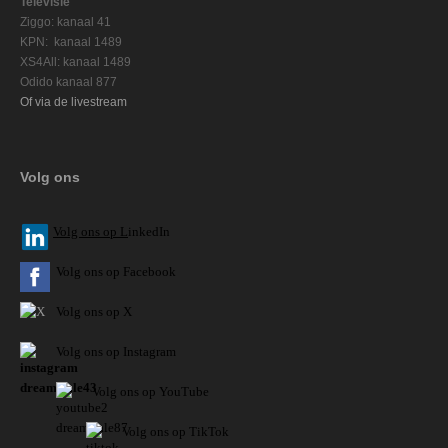
Televisie
Ziggo: kanaal 41
KPN: kanaal 1489
XS4All: kanaal 1489
Odido kanaal 877
Of via de livestream
Volg ons
V
olg ons op L
inkedIn
Volg ons op Facebook
Volg ons op X
Volg ons op Instagram
Volg
ons op
YouTube
Volg ons op TikTok