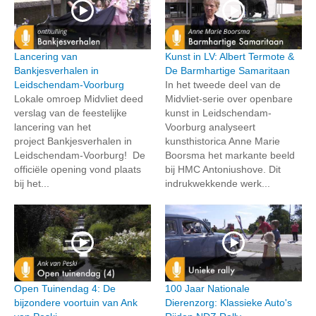
Lancering van
Kunst in LV: Albert Termote &
Bankjesverhalen in
De Barmhartige Samaritaan
Leidschendam-Voorburg
In het tweede deel van de
Lokale omroep Midvliet deed
Midvliet-serie over openbare
verslag van de feestelijke
kunst in Leidschendam-
lancering van het
Voorburg analyseert
project Bankjesverhalen in
kunsthistorica Anne Marie
Leidschendam-Voorburg! De
Boorsma het markante beeld
officiële opening vond plaats
bij HMC Antoniushove. Dit
bij het...
indrukwekkende werk...
Open Tuinendag 4: De
100 Jaar Nationale
bijzondere voortuin van Ank
Dierenzorg: Klassieke Auto's