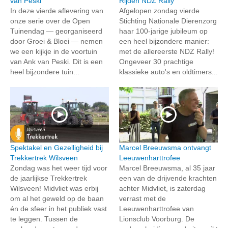
van Peski
Rijden NDZ Rally
In deze vierde aflevering van
Afgelopen zondag vierde
onze serie over de Open
Stichting Nationale Dierenzorg
Tuinendag — georganiseerd
haar 100-jarige jubileum op
door Groei & Bloei — nemen
een heel bijzondere manier:
we een kijkje in de voortuin
met de allereerste NDZ Rally!
van Ank van Peski. Dit is een
Ongeveer 30 prachtige
heel bijzondere tuin...
klassieke auto's en oldtimers...
Spektakel en Gezelligheid bij
Marcel Breeuwsma ontvangt
Trekkertrek Wilsveen
Leeuwenharttrofee
Zondag was het weer tijd voor
Marcel Breeuwsma, al 35 jaar
de jaarlijkse Trekkertrek
een van de drijvende krachten
Wilsveen! Midvliet was erbij
achter Midvliet, is zaterdag
om al het geweld op de baan
verrast met de
én de sfeer in het publiek vast
Leeuwenharttrofee van
te leggen. Tussen de
Lionsclub Voorburg. De