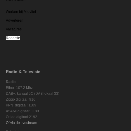
Werken bij Midvliet
Adverteren
Vacatures
Redactie
Radio & Televisie
Radio
Ether: 107.2 Mhz
DAB+: kanaal 5C (DAB lokaal 33)
Ziggo digitaal: 916
KPN digitaal: 1189
XS4All digitaal: 1189
Odido digitaal:2192
Of via de livestream