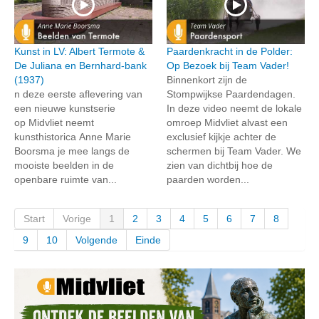
Kunst in LV: Albert Termote &
Paardenkracht in de Polder:
De Juliana en Bernhard-bank
Op Bezoek bij Team Vader!
(1937)
Binnenkort zijn de
n deze eerste aflevering van
Stompwijkse Paardendagen.
een nieuwe kunstserie
In deze video neemt de lokale
op Midvliet neemt
omroep Midvliet alvast een
kunsthistorica Anne Marie
exclusief kijkje achter de
Boorsma je mee langs de
schermen bij Team Vader. We
mooiste beelden in de
zien van dichtbij hoe de
openbare ruimte van...
paarden worden...
Start
Vorige
1
2
3
4
5
6
7
8
9
10
Volgende
Einde