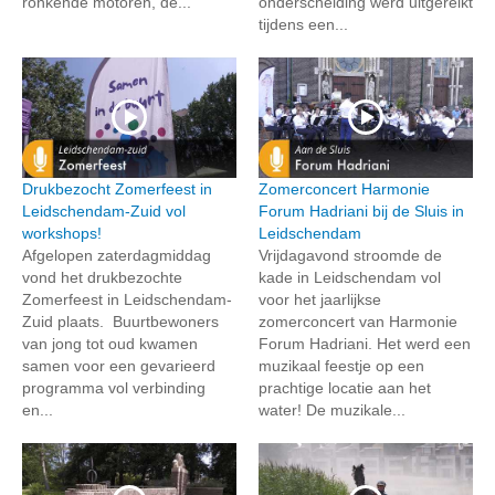
ronkende motoren, de...
onderscheiding werd uitgereikt
tijdens een...
Drukbezocht Zomerfeest in
Zomerconcert Harmonie
Leidschendam-Zuid vol
Forum Hadriani bij de Sluis in
workshops!
Leidschendam
Afgelopen zaterdagmiddag
Vrijdagavond stroomde de
vond het drukbezochte
kade in Leidschendam vol
Zomerfeest in Leidschendam-
voor het jaarlijkse
Zuid plaats. Buurtbewoners
zomerconcert van Harmonie
van jong tot oud kwamen
Forum Hadriani. Het werd een
samen voor een gevarieerd
muzikaal feestje op een
programma vol verbinding
prachtige locatie aan het
en...
water! De muzikale...