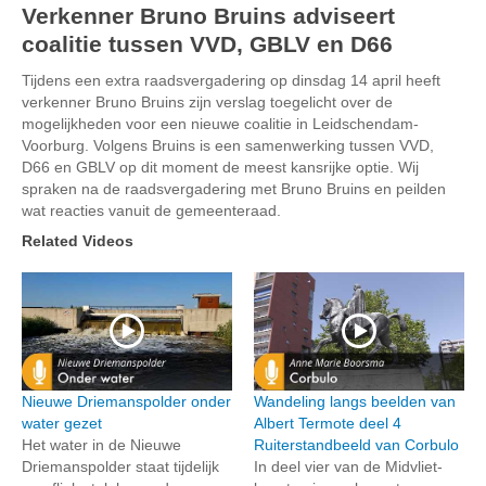
Verkenner Bruno Bruins adviseert
coalitie tussen VVD, GBLV en D66
Tijdens een extra raadsvergadering op dinsdag 14 april heeft
verkenner Bruno Bruins zijn verslag toegelicht over de
mogelijkheden voor een nieuwe coalitie in Leidschendam-
Voorburg. Volgens Bruins is een samenwerking tussen VVD,
D66 en GBLV op dit moment de meest kansrijke optie. Wij
spraken na de raadsvergadering met Bruno Bruins en peilden
wat reacties vanuit de gemeenteraad.
Related Videos
Nieuwe Driemanspolder onder
Wandeling langs beelden van
water gezet
Albert Termote deel 4
Het water in de Nieuwe
Ruiterstandbeeld van Corbulo
Driemanspolder staat tijdelijk
In deel vier van de Midvliet-