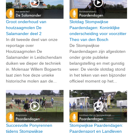
Groot onderhoud van
Slotdag Stompwijkse
houtzaagmolen De
Paardendagen: Koninklijke
Salamander deel 2
onderscheiding voor voorzitter
In dit tweede deel van onze
Theo van den Bosch
reportage over
De Stompwijkse
Houtzaagmolen De
Paardendagen zijn afgesloten
Salamander in Leidschendam
onder grote publieke
duiken we dieper de techniek
belangstelling en met gunstig
in. Molenaar Willem Bogaerts
weer. De vierde slotdag stond
laat zien hoe deze unieke
in het teken van een bijzonder
historische molen aan de...
officieel moment op het...
Succesvolle Ponyrennen
Stompwijkse Paardendagen:
tijdens Stompwijkse
Paardensport en Landleven