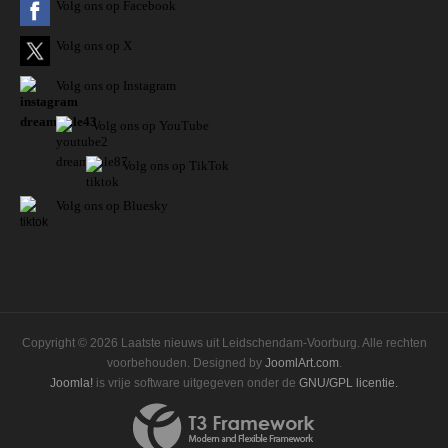
Volg ons op Facebook
Volg ons op X
Volg ons op Instagram
Volg
ons op
YouTube
Volg ons op TikTok
Volg ons op Bluesky
Copyright © 2026 Laatste nieuws uit Leidschendam-Voorburg. Alle rechten
voorbehouden. Designed by
JoomlArt.com
.
Joomla!
is vrije software uitgegeven onder de
GNU/GPL licentie.