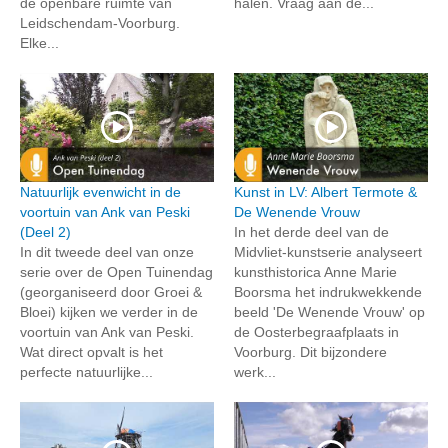
de openbare ruimte van
halen. Vraag aan de...
Leidschendam-Voorburg.
Elke...
Natuurlijk evenwicht in de
Kunst in LV: Albert Termote &
voortuin van Ank van Peski
De Wenende Vrouw
(Deel 2)
In het derde deel van de
In dit tweede deel van onze
Midvliet-kunstserie analyseert
serie over de Open Tuinendag
kunsthistorica Anne Marie
(georganiseerd door Groei &
Boorsma het indrukwekkende
Bloei) kijken we verder in de
beeld 'De Wenende Vrouw' op
voortuin van Ank van Peski.
de Oosterbegraafplaats in
Wat direct opvalt is het
Voorburg. Dit bijzondere
perfecte natuurlijke...
werk...