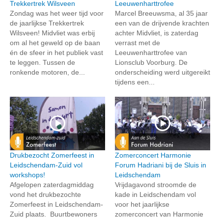
Trekkertrek Wilsveen
Leeuwenharttrofee
Zondag was het weer tijd voor
Marcel Breeuwsma, al 35 jaar
de jaarlijkse Trekkertrek
een van de drijvende krachten
Wilsveen! Midvliet was erbij
achter Midvliet, is zaterdag
om al het geweld op de baan
verrast met de
én de sfeer in het publiek vast
Leeuwenharttrofee van
te leggen. Tussen de
Lionsclub Voorburg. De
ronkende motoren, de...
onderscheiding werd uitgereikt
tijdens een...
Drukbezocht Zomerfeest in
Zomerconcert Harmonie
Leidschendam-Zuid vol
Forum Hadriani bij de Sluis in
workshops!
Leidschendam
Afgelopen zaterdagmiddag
Vrijdagavond stroomde de
vond het drukbezochte
kade in Leidschendam vol
Zomerfeest in Leidschendam-
voor het jaarlijkse
Zuid plaats. Buurtbewoners
zomerconcert van Harmonie