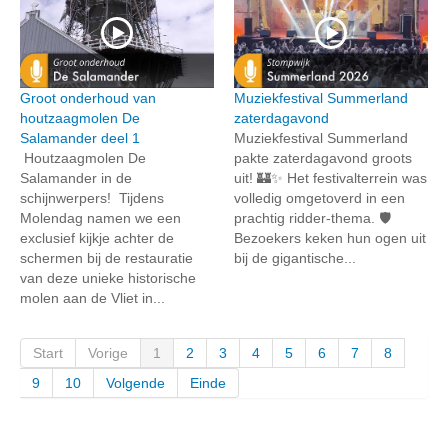
Groot onderhoud van
Muziekfestival Summerland
houtzaagmolen De
zaterdagavond
Salamander deel 1
Muziekfestival Summerland
Houtzaagmolen De
pakte zaterdagavond groots
Salamander in de
uit! 🏰✨ Het festivalterrein was
schijnwerpers! Tijdens
volledig omgetoverd in een
Molendag namen we een
prachtig ridder-thema. 🛡️
exclusief kijkje achter de
Bezoekers keken hun ogen uit
schermen bij de restauratie
bij de gigantische...
van deze unieke historische
molen aan de Vliet in...
Start
Vorige
1
2
3
4
5
6
7
8
9
10
Volgende
Einde