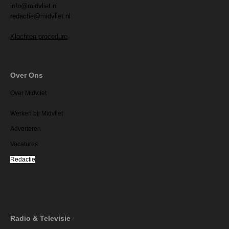
info@midvliet.nl
redactie@midvliet.nl
Klachten procedure
Over Ons
Over Midvliet
Werken bij Midvliet
Adverteren
Vacatures
Redactie
Radio & Televisie