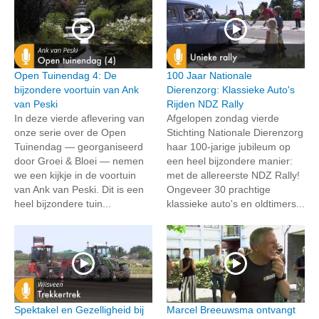
Open Tuinendag 4: De
100 Jaar Nationale
bijzondere voortuin van Ank
Dierenzorg: Klassieke Auto's
van Peski
Rijden NDZ Rally
In deze vierde aflevering van
Afgelopen zondag vierde
onze serie over de Open
Stichting Nationale Dierenzorg
Tuinendag — georganiseerd
haar 100-jarige jubileum op
door Groei & Bloei — nemen
een heel bijzondere manier:
we een kijkje in de voortuin
met de allereerste NDZ Rally!
van Ank van Peski. Dit is een
Ongeveer 30 prachtige
heel bijzondere tuin...
klassieke auto's en oldtimers...
Spektakel en Gezelligheid bij
Marcel Breeuwsma ontvangt