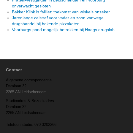
onverwacht gesloten
Bakker Klink is failliet: toekomst van winkels onzeker
Jarenlange celstraf voor vader en zoon vanwege
drugshandel bij bekende pizzaketen
Voorburgs pand mogelijk betrokken bij Haags drugslab
Contact
Algemene correspondentie
Damlaan 32
2265 AN Leidschendam
Studioadres & Bezoekadres
Damlaan 32
2265 AN Leidschendam
Telefoon studio: 070-3202266