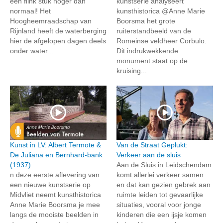
een flink stuk hoger dan
kunstserie analyseert
normaal! Het
kunsthistorica @Anne Marie
Hoogheemraadschap van
Boorsma het grote
Rijnland heeft de waterberging
ruiterstandbeeld van de
hier de afgelopen dagen deels
Romeinse veldheer Corbulo.
onder water...
Dit indrukwekkende
monument staat op de
kruising...
Kunst in LV: Albert Termote &
Van de Straat Geplukt:
De Juliana en Bernhard-bank
Verkeer aan de sluis
(1937)
Aan de Sluis in Leidschendam
n deze eerste aflevering van
komt allerlei verkeer samen
een nieuwe kunstserie op
en dat kan gezien gebrek aan
Midvliet neemt kunsthistorica
ruimte leiden tot gevaarlijke
Anne Marie Boorsma je mee
situaties, vooral voor jonge
langs de mooiste beelden in
kinderen die een ijsje komen