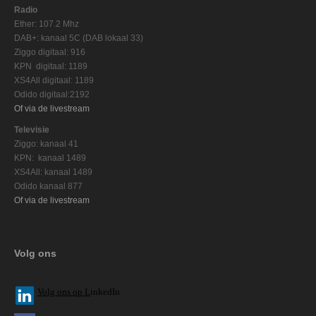
Radio
Ether: 107.2 Mhz
DAB+: kanaal 5C (DAB lokaal 33)
Ziggo digitaal: 916
KPN digitaal: 1189
XS4All digitaal: 1189
Odido digitaal:2192
Of via de livestream
Televisie
Ziggo: kanaal 41
KPN: kanaal 1489
XS4All: kanaal 1489
Odido kanaal 877
Of via de livestream
Volg ons
V
olg ons op L
inkedIn